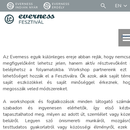
EVERNESS
EVERNESS
EN
INDIÁN NYÁR
ERDÉLY
men
Az Everness egyik különleges ereje abban rejlik, hogy nemcs
megfigyelőként lehetsz jelen, hanem aktív résztvevőként 
beléphetsz a folyamatokba. Workshop partnereink ezt
lehetőséget hozzák el a Fesztiválra. Ők azok, akik saját térre
saját eszközökkel és saját minőséggel érkeznek, ho
megosszák veled módszereiket.
A workshopok és foglalkozások minden látogató számá
szabadon és ingyenesen elérhetők, így első kézb
tapasztalhatod meg, milyen az adott út, szemlélet vagy köz
belülről. Legyen szó önismereti munkáról, mozgásró
testtudatos gyakorlatról vagy közösségi élményről, ezek