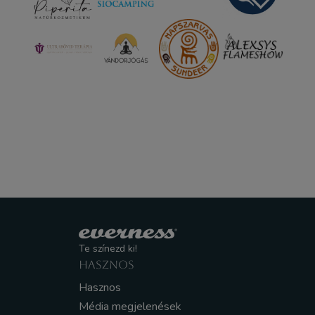
Te színezd ki!
HASZNOS
Hasznos
Média megjelenések