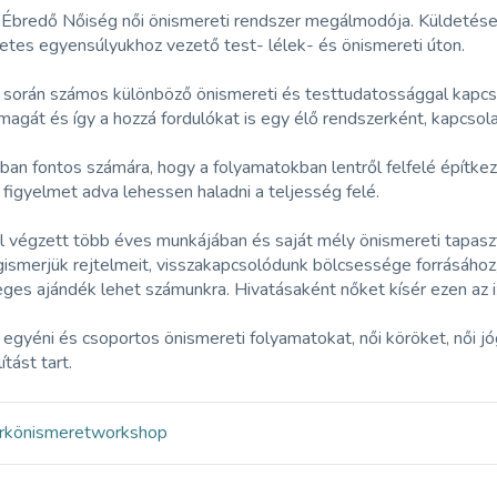
Ébredő Nőiség női önismereti rendszer megálmodója. Küldetése, 
etes egyensúlyukhoz vezető test- lélek- és önismereti úton.
során számos különböző önismereti és testtudatossággal kapcsol
agát és így a hozzá fordulókat is egy élő rendszerként, kapcsola
an fontos számára, hogy a folyamatokban lentről felfelé építke
 figyelmet adva lehessen haladni a teljesség felé.
 végzett több éves munkájában és saját mély önismereti tapaszta
ismerjük rejtelmeit, visszakapcsolódunk bölcsessége forrásához
eges ajándék lehet számunkra. Hivatásaként nőket kísér ezen az i
 egyéni és csoportos önismereti folyamatokat, női köröket, női j
ítást tart.
rk
önismeret
workshop