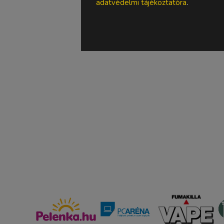
adatvédelmi tájékoztatóra
.