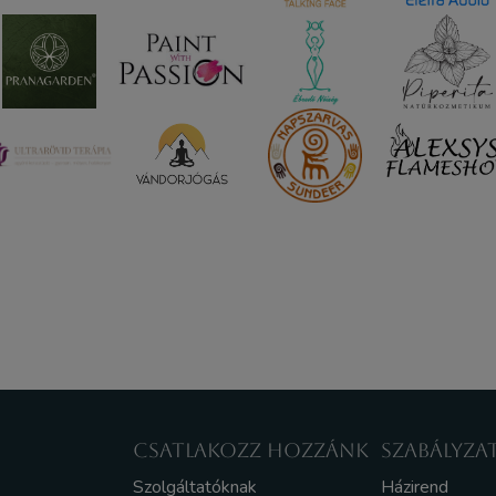
CSATLAKOZZ HOZZÁNK
SZABÁLYZA
Szolgáltatóknak
Házirend