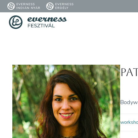
EVERNESS
EVERNESS
INDIÁN NYÁR
ERDÉLY
Pa
Bodyway
worksh