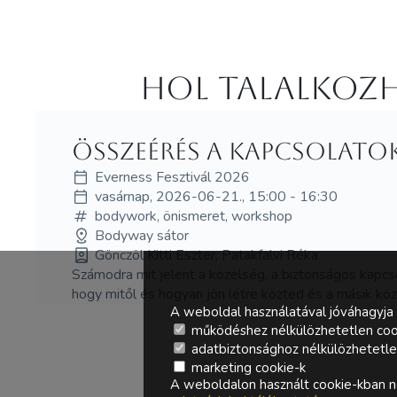
Hol Talalkozh
Összeérés a kapcsolato
Everness Fesztivál 2026
vasárnap, 2026-06-21., 15:00 - 16:30
bodywork, önismeret, workshop
Bodyway sátor
Gönczöl Kitti Eszter, Patakfalvi Réka
Számodra mit jelent a közelség, a biztonságos kapc
hogy mitől és hogyan jön létre közted és a másik kö
A weboldal használatával jóváhagyja 
működéshez nélkülözhetetlen coo
adatbiztonsághoz nélkülözhetetlen 
marketing cookie-k
A weboldalon használt cookie-kban ne