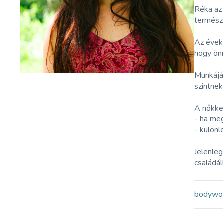
Réka az 
termész
Az évek 
hogy önm
Munkájáb
szintnek
A nőkkel
- ha meg
- különl
Jelenleg
családáll
bodywo