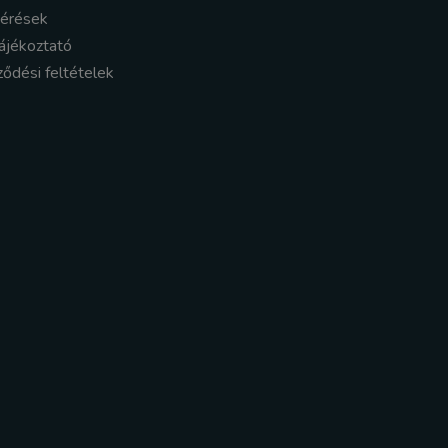
kérések
ájékoztató
ződési feltételek