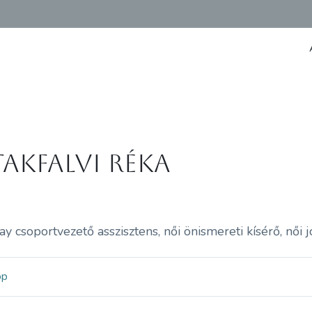
takfalvi Réka
 csoportvezető asszisztens, női önismereti kísérő, női j
op