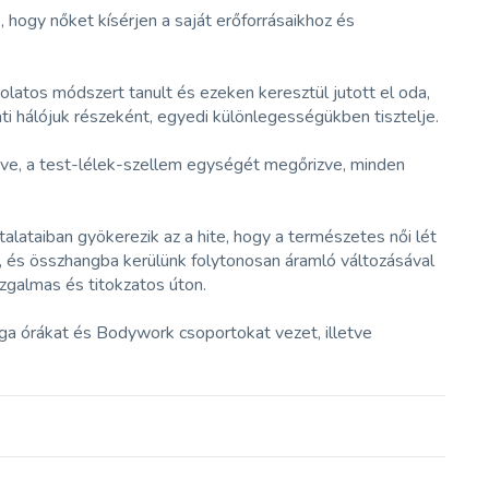
hogy nőket kísérjen a saját erőforrásaikhoz és
atos módszert tanult és ezeken keresztül jutott el oda,
ti hálójuk részeként, egyedi különlegességükben tisztelje.
zve, a test-lélek-szellem egységét megőrizve, minden
lataiban gyökerezik az a hite, hogy a természetes női lét
, és összhangba kerülünk folytonosan áramló változásával
zgalmas és titokzatos úton.
óga órákat és Bodywork csoportokat vezet, illetve