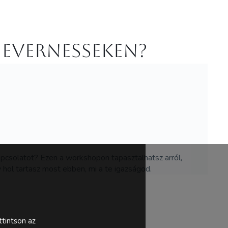
 Evernesseken?
pcsolatot? Ezen a workshopon tapasztalhatsz arról,
hol tartasz most ebben, mi a te igazságod.
tintson az