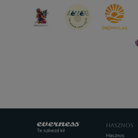
HASZNOS
Te színezd ki!
Hasznos