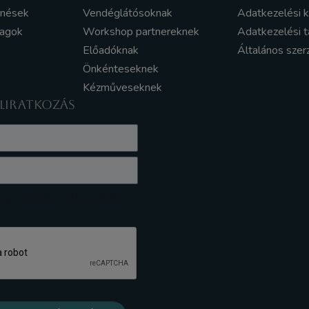
enések
Vendéglátósoknak
Adatkezelési 
yagok
Workshop partnereknek
Adatkezelési t
Előadóknak
Általános szer
Önkénteseknek
Kézműveseknek
ELIRATKOZÁS
z Adatkezelési tájékoztatót