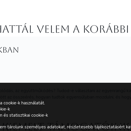
attál velem a korábbi
kban
solódás, az együttműködés? Tudod-e választani az egyenrangú ka
zött az összeérés, hogyan tudtok egyensúlyban mozdulni, és hogy 
a cookie-k használatát.
kie-k
és statisztikai cookie-k
Kiemelt támogatóink
m tárolunk személyes adatokat, részletesebb tájékoztatásért kat