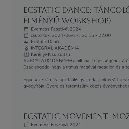
Ecstatic Dance: Táncoló
élményű workshop)
Everness Fesztivál 2024
csütörtök, 2024-06-27., 20:15 - 22:00
Ecstatic Dance
INTEGRÁL AKADÉMIA
Kerényi-Kiss Zoltán
Az ECSTATIC DANCE® a pillanat teljességének átélésé
Csak engedd, hogy a ritmus magával ragadjon és a t
Egyesek számára spirituális gyakorlat, fókuszált tes
gyógyítója. Gyere és teremtsünk közös élményeket eze
Ecstatic Movement- Mo
Everness Fesztivál 2024