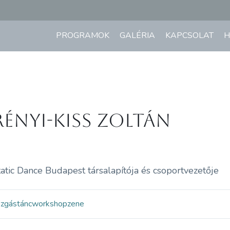
PROGRAMOK
GALÉRIA
KAPCSOLAT
H
rényi-Kiss Zoltán
atic Dance Budapest társalapítója és csoportvezetője
ozgás
tánc
workshop
zene