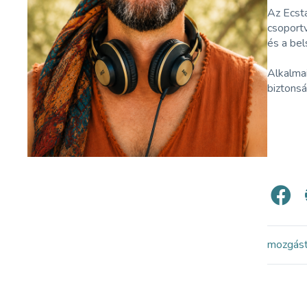
Az Ecst
csoportv
és a bel
Alkalmai
biztonsá
mozgás