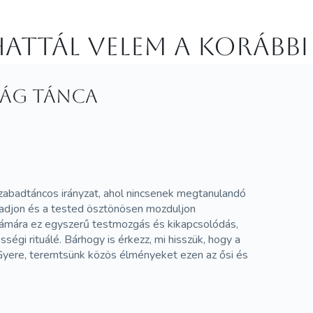
attál velem a korábbi
ság tánca
abadtáncos irányzat, ahol nincsenek megtanulandó
adjon és a tested ösztönösen mozduljon
zámára ez egyszerű testmozgás és kikapcsolódás,
ségi rituálé. Bárhogy is érkezz, mi hisszük, hogy a
 Gyere, teremtsünk közös élményeket ezen az ősi és