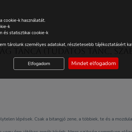
a cookie-k használatát.
kie-k
és statisztikai cookie-k
m tárolunk személyes adatokat, részletesebb tájékoztatásért kat
ság tánca (Tudatos tánc, szab
Mindet elfogadom
Elfogadom
helytelen lépések. Csak a bitangjó zene, a többiek, te és a mozdul
kus vagy épp játékos zenék kísérik. Nincs szükség semmilyen elő