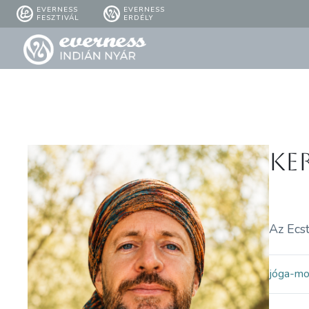
EVERNESS
EVERNESS
FESZTIVÁL
ERDÉLY
Ke
Az Ecst
jóga-m