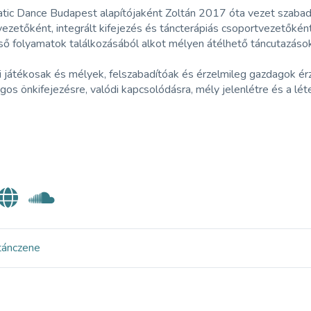
atic Dance Budapest alapítójaként Zoltán 2017 óta vezet szabad
ezetőként, integrált kifejezés és táncterápiás csoportvezetőként,
ső folyamatok találkozásából alkot mélyen átélhető táncutazások
 játékosak és mélyek, felszabadítóak és érzelmileg gazdagok ér
gos önkifejezésre, valódi kapcsolódásra, mély jelenlétre és a lé
tánc
zene