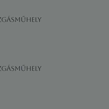
zgásműhely
zgásműhely