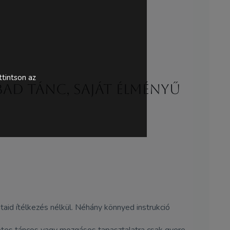
tintson az
ad tánc, saját élményű
ataid ítélkezés nélkül. Néhány könnyed instrukció
zetes táncos vagy mozgásos tapasztalatra csak gyere,