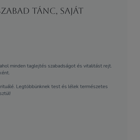
zabad tánc, saját
l minden taglejtés szabadságot és vitalitást rejt.
ként.
i rituálé. Legtöbbünknek test és lélek természetes
ztül!