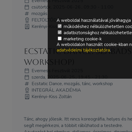
Everness Fesztivál 2025
csütörtök, 2025-06-26., 09:30 - 11:00
mozgás
FELTÖLTŐDÉS
A weboldal használatával jóváhagyja 
Kerényi-Kiss Zoltán
működéshez nélkülözhetetlen coo
adatbiztonsághoz nélkülözhetetlen 
marketing cookie-k
A weboldalon használt cookie-kban ne
Ecstatic Dance: Szabad
adatvédelmi tájékoztatóra
.
workshop)
Everness Fesztivál 2025
szerda, 2025-06-25., 19:45 - 21:30
Ecstatic Dance, mozgás, tánc, workshop
INTEGRÁL AKADÉMIA
Kerényi-Kiss Zoltán
Tánc, ahogy jólesik. Itt nincs koreográfia, helyes és 
segít megérkezni, a többit rábízhatod a testedre.
Az utazást hol ritmikus, dallamos, érzelmes, dinami