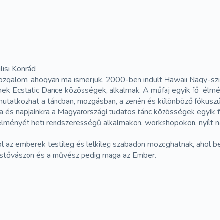
lisi Konrád
galom, ahogyan ma ismerjük, 2000-ben indult Hawaii Nagy-szigeté
dnek Ecstatic Dance közösségek, alkalmak. A műfaj egyik fő él
mutatkozhat a táncban, mozgásban, a zenén és különböző fókuszú
 és napjainkra a Magyarországi tudatos tánc közösségek egyik f
élményét heti rendszerességű alkalmakon, workshopokon, nyílt na
ol az emberek testileg és lelkileg szabadon mozoghatnak, ahol b
 festővászon és a művész pedig maga az Ember.