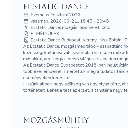
Ecstatic Dance
Everness Fesztivál 2026
vasárnap, 2026-06-21., 18:45 - 20:45
Ecstatic Dance, mozgás, önismeret, tánc
ELMÉLYÜLÉS
Ecstatic Dance Budapest, Kerényi-Kiss Zoltán , Pi
Az Ecstatic Dance, mozgásmeditáció - szabadtánc moz
közösségi kultúrává vált, számtalan városban műkö
másokkal, arra, hogy a belső világunk szabadon meg
Az Ecstatic Dance Budapestet 2018-ban indult útjára
több ezer emberrel ismertettük meg a tudatos tánc 
eseményeken keresztül.
Hiszünk abban, hogy szükség van egy olyan térre, ah
történeteit. Lehet a test az ecset, a tánctér a nagy
Mozgásműhely