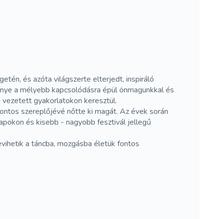
n, és azóta világszerte elterjedt, inspiráló
ménye a mélyebb kapcsolódásra épül önmagunkkal és
 vezetett gyakorlatokon keresztül.
ontos szereplőjévé nőtte ki magát. Az évek során
pokon és kisebb - nagyobb fesztivál jellegű
evihetik a táncba, mozgásba életük fontos