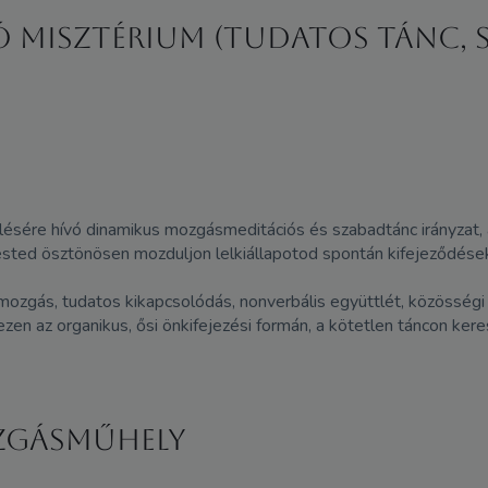
 misztérium (tudatos tánc, s
re hívó dinamikus mozgásmeditációs és szabadtánc irányzat, aho
ested ösztönösen mozduljon lelkiállapotod spontán kifejeződése
tmozgás, tudatos kikapcsolódás, nonverbális együttlét, közösség
n az organikus, ősi önkifejezési formán, a kötetlen táncon keres
zgásműhely