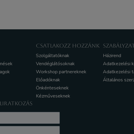
CSATLAKOZZ HOZZÁNK
SZABÁLYZA
Szolgáltatóknak
Házirend
enések
Vendéglátósoknak
Adatkezelési 
yagok
Workshop partnereknek
Adatkezelési t
Előadóknak
Általános szer
Önkénteseknek
Kézműveseknek
ELIRATKOZÁS