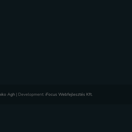
niko Agh
|
Development:
iFocus Webfejlesztés Kft.