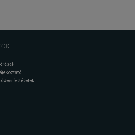
TOK
kérések
ájékoztató
ződési feltételek