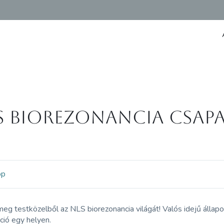
S Biorezonancia csap
op
meg testközelből az NLS biorezonancia világát! Valós idejű áll
ció egy helyen.