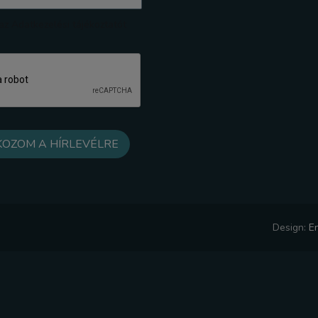
z Adatkezelési tájékoztatót
Design:
E