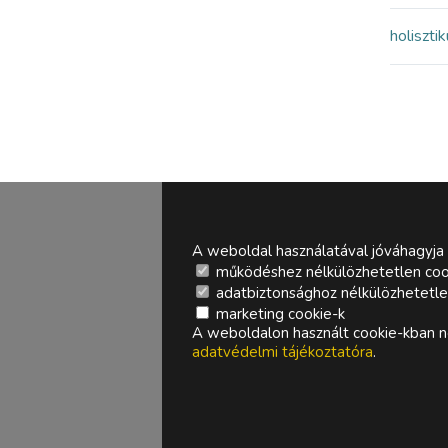
holiszti
A weboldal használatával jóváhagyja 
működéshez nélkülözhetetlen coo
adatbiztonsághoz nélkülözhetetlen 
marketing cookie-k
A weboldalon használt cookie-kban ne
adatvédelmi tájékoztatóra
.