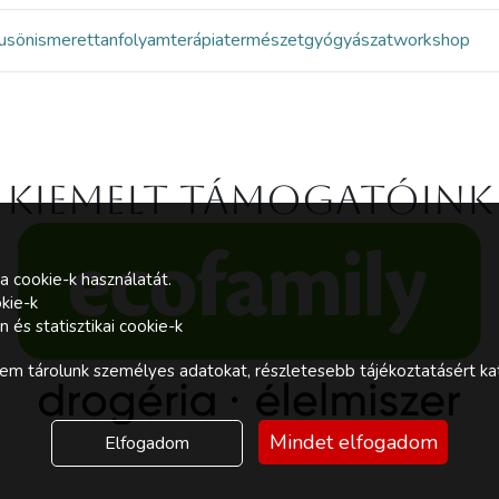
kus
önismeret
tanfolyam
terápia
természetgyógyászat
workshop
Kiemelt támogatóink
a cookie-k használatát.
kie-k
és statisztikai cookie-k
m tárolunk személyes adatokat, részletesebb tájékoztatásért kat
Mindet elfogadom
Elfogadom