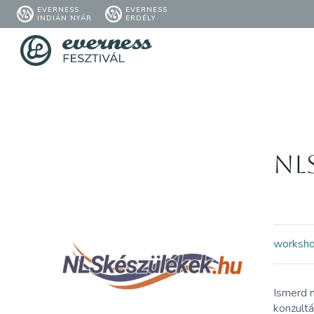
EVERNESS
EVERNESS
INDIÁN NYÁR
ERDÉLY
NL
worksh
Ismerd 
konzultá