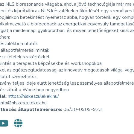
az NLS biorezonancia világába, ahol a jövő technológiája már ma e
rni és kipróbálni az NLS készülékek működését egy személyes
pjainkon betekintést nyerhetsz abba, hogyan történik egy komple
alkalmazható a biofeedback az energetikai egyensúly támogatásá
giát a mindennapi gyakorlatban, és milyen lehetőségeket kínál aká
ínen:
készülékbemutatók
 állapotfelmérési minták
ezz-felelek szakértőkkel
kintés a terapeuta képzésekbe és workshopokba
el az egészségtudatosság, az innovatív megoldások világa, vagy sz
latot szerezhetsz.
vény teljes ideje alatt lehetőség lesz személyes állapotfelmér
ér sátrát a Workshop negyedben.
al:
https://nlskeszulekek.hu/
info@nlskeszulekek.hu
ntkezés állapotfelmérésre:
06/30-0909-923