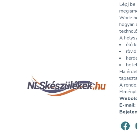
Lépj be 
megisme
Worksho
hogyan 
technoló
A helysz
élő 
rövid
kérd
bete
Ha érdek
tapaszta
A rendez
Élményt
Webold
E-mail:
Bejele