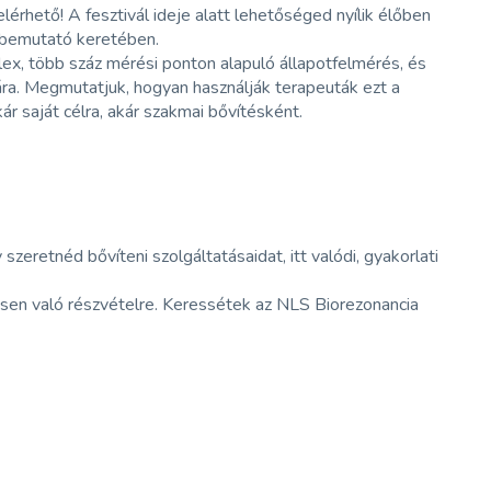
lérhető! A fesztivál ideje alatt lehetőséged nyílik élőben
 bemutató keretében.
x, több száz mérési ponton alapuló állapotfelmérés, és
ra. Megmutatjuk, hogyan használják terapeuták ezt a
r saját célra, akár szakmai bővítésként.
eretnéd bővíteni szolgáltatásaidat, itt valódi, gyakorlati
ésen való részvételre. Keressétek az NLS Biorezonancia