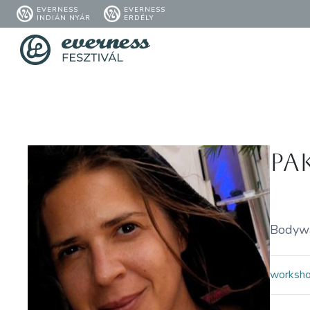
EVERNESS
EVERNESS
INDIÁN NYÁR
ERDÉLY
Pa
Bodyway
worksh