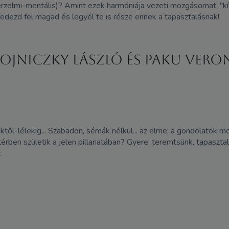
érzelmi-mentális)? Amint ezek harmóniája vezeti mozgásomat, "kív
edezd fel magad és legyél te is része ennek a tapasztalásnak!
ojniczky László és Paku Vero
ktől-lélekig... Szabadon, sémák nélkül... az elme, a gondolatok m
érben születik a jelen pillanatában? Gyere, teremtsünk, tapaszt
.