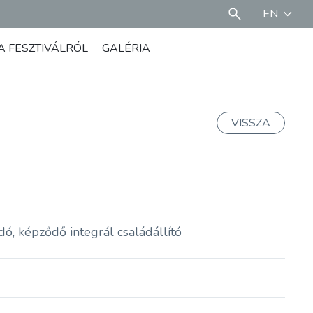
EN
A FESZTIVÁLRÓL
GALÉRIA
VISSZA
ó, képződő integrál családállító