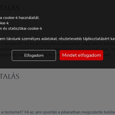
ztalás
a cookie-k használatát.
kie-k
és statisztikai cookie-k
m tárolunk személyes adatokat, részletesebb tájékoztatásért kat
 a testemet? Mi az, ami spontán a pillanatban megszületik bel
érzelmi-mentális)? Amint ezek harmóniája vezeti mozgásomat, "kív
Mindet elfogadom
edezd fel magad és legyél te is része ennek a tapasztalásnak!
Elfogadom
ztalás
 a testemet? Mi az, ami spontán a pillanatban megszületik bel