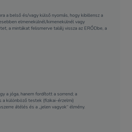
a a belső és/vagy külső nyomás, hogy kibillensz a
ívesebben elmenekülnél/kimenekülnél vagy
tet, a mintákat felismerve találj vissza az ERŐDbe, a
y a jóga, hanem fordított a sorrend; a
 a különböző testek (fizikai-érzelmi)
yszerre átélés és a „jelen vagyok” élmény.