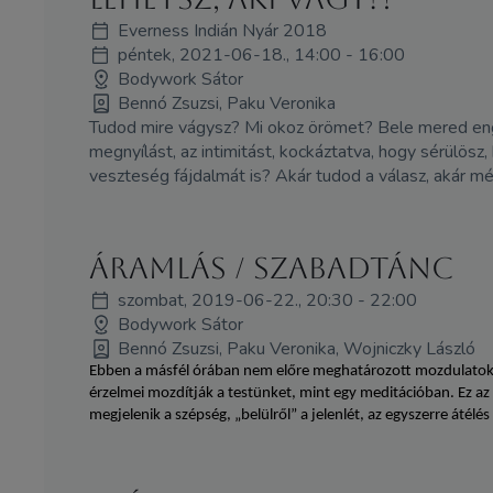
Everness Indián Nyár 2018
péntek, 2021-06-18., 14:00 - 16:00
Bodywork Sátor
Bennó Zsuzsi, Paku Veronika
Tudod mire vágysz? Mi okoz örömet? Bele mered eng
megnyílást, az intimitást, kockáztatva, hogy sérülös
veszteség fájdalmát is? Akár tudod a válasz, akár m
Áramlás / Szabadtánc
szombat, 2019-06-22., 20:30 - 22:00
Bodywork Sátor
Bennó Zsuzsi, Paku Veronika, Wojniczky László
Ebben a másfél órában nem előre meghatározott mozdulatok ene
érzelmei mozdítják a testünket, mint egy meditációban. Ez az
megjelenik a szépség, „belülről” a jelenlét, az egyszerre átélé