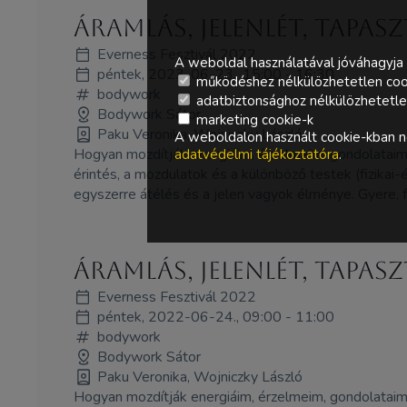
Áramlás, jelenlét, tapas
Everness Fesztivál 2022
A weboldal használatával jóváhagyja 
péntek, 2023-06-23., 15:00 - 16:30
működéshez nélkülözhetetlen coo
bodywork
adatbiztonsághoz nélkülözhetetlen 
Bodywork Sátor
marketing cookie-k
Paku Veronika, Wojniczky László
A weboldalon használt cookie-kban ne
Hogyan mozdítják energiáim, érzelmeim, gondolataim
adatvédelmi tájékoztatóra
.
érintés, a mozdulatok és a különböző testek (fizikai-
egyszerre átélés és a jelen vagyok élménye. Gyere, f
Áramlás, jelenlét, tapas
Everness Fesztivál 2022
péntek, 2022-06-24., 09:00 - 11:00
bodywork
Bodywork Sátor
Paku Veronika, Wojniczky László
Hogyan mozdítják energiáim, érzelmeim, gondolataim