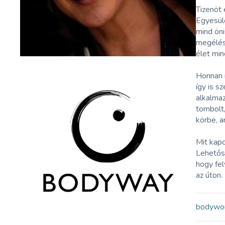
Tizenöt
Egyesüle
mind öni
megélés
élet min
Honnan i
így is s
alkalmaz
tombolt,
körbe, a
Mit kapo
Lehetősé
hogy fel
az úton.
bodywo