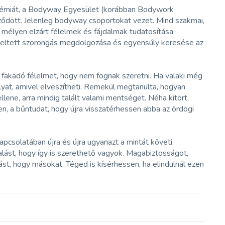
kadémiát, a Bodyway Egyesület (korábban Bodywork
pződött. Jelenleg bodyway csoportokat vezet. Mind szakmai,
 mélyen elzárt félelmek és fájdalmak tudatosítása,
 keltett szorongás megdolgozása és egyensúly keresése az
 fakadó félelmet, hogy nem fognak szeretni. Ha valaki még
olyat, amivel elveszítheti. Remekül megtanulta, hogyan
llene, arra mindig talált valami mentséget. Néha kitört,
en, a bűntudat, hogy újra visszatérhessen abba az ördögi
pcsolatában újra és újra ugyanazt a mintát követi.
lást, hogy így is szerethető vagyok. Magabiztosságot,
atást, hogy másokat, Téged is kísérhessen, ha elindulnál ezen