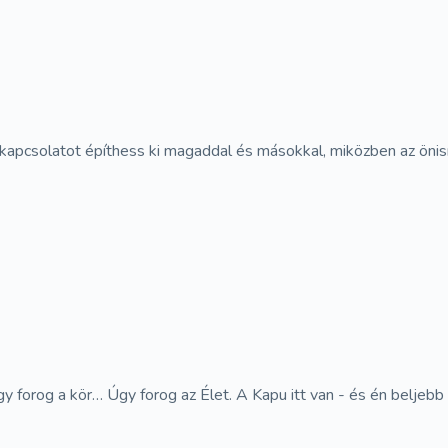
kapcsolatot építhess ki magaddal és másokkal, miközben az önism
orog a kör… Úgy forog az Élet. A Kapu itt van - és én beljebb lé