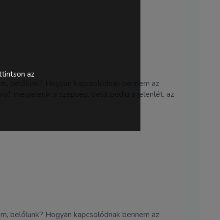
tintson az
őlem, belőlünk? Hogyan kapcsolódnak bennem az
ül" megjelenik a szépség, belül pedig a jelenlét, az
őlem, belőlünk? Hogyan kapcsolódnak bennem az