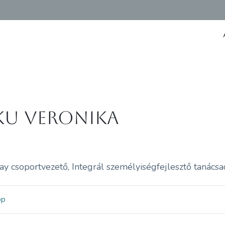
ku Veronika
 csoportvezető, Integrál személyiségfejlesztő tanácsad
op