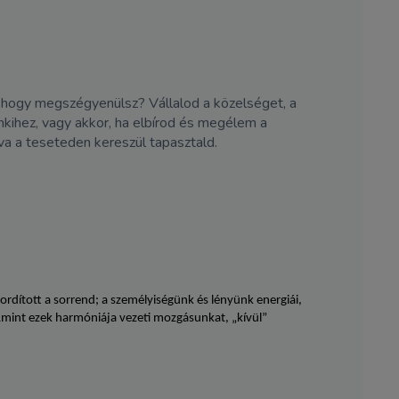
hogy megszégyenülsz? Vállalod a közelséget, a
nkihez, vagy akkor, ha elbírod és megélem a
va a teseteden kereszül tapasztald.
rdított a sorrend; a személyiségünk és lényünk energiái,
 Amint ezek harmóniája vezeti mozgásunkat, „kívül”