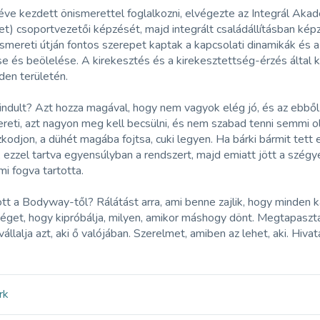
 éve kezdett önismerettel foglalkozni, elvégezte az Integrál A
t) csoportvezetői képzését, majd integrált családállításban ké
smereti útján fontos szerepet kaptak a kapcsolati dinamikák és a
e és beölelése. A kirekesztés és a kirekesztettség-érzés által
den területén.
ndult? Azt hozza magával, hogy nem vagyok elég jó, és az ebből
zereti, azt nagyon meg kell becsülni, és nem szabad tenni semmi 
kodjon, a dühét magába fojtsa, cuki legyen. Ha bárki bármit tett e
 ezzel tartva egyensúlyban a rendszert, majd emiatt jött a szégy
mi fogva tartotta.
tt a Bodyway-től? Rálátást arra, ami benne zajlik, hogy minden ka
get, hogy kipróbálja, milyen, amikor máshogy dönt. Megtapaszta
vállalja azt, aki ő valójában. Szerelmet, amiben az lehet, aki. Hiv
rk