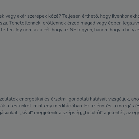
 vagy akár szerepek közé? Teljesen érthető, hogy ilyenkor akkor
vissza. Tehetetlennek, erőtlennek érzed magad vagy éppen legsz
etetlen, így nem az a cél, hogy az NE legyen, hanem hogy a helyze
atok energetikai és érzelmi, gondolati hatásait vizsgáljuk, ahog
k a testünket, mint egy meditációban. Ez az érintés, a mozgás és
unkat, „kívül” megjelenik a szépség, „belülről” a jelenlét, az eg