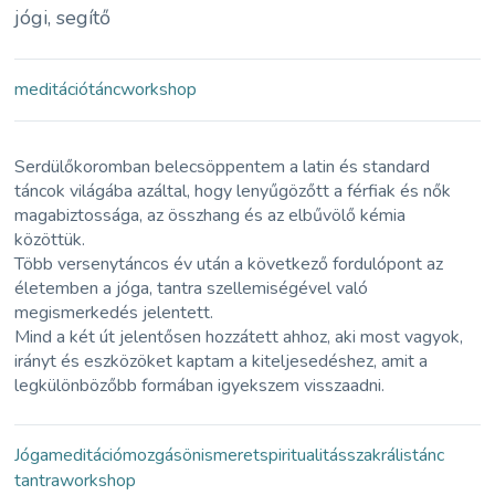
jógi, segítő
meditáció
tánc
workshop
Serdülőkoromban belecsöppentem a latin és standard
táncok világába azáltal, hogy lenyűgözőtt a férfiak és nők
magabiztossága, az összhang és az elbűvölő kémia
közöttük.
Több versenytáncos év után a következő fordulópont az
életemben a jóga, tantra szellemiségével való
megismerkedés jelentett.
Mind a két út jelentősen hozzátett ahhoz, aki most vagyok,
irányt és eszközöket kaptam a kiteljesedéshez, amit a
legkülönbözőbb formában igyekszem visszaadni.
Jóga
meditáció
mozgás
önismeret
spiritualitás
szakrális
tánc
tantra
workshop