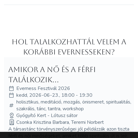
Hol Talalkozhattál velem a
korábbi Evernesseken?
Amikor a Nő és a Férfi
találkozik...
Everness Fesztivál 2026
kedd, 2026-06-23., 18:00 - 19:30
holisztikus, meditáció, mozgás, önismeret, spiritualitás,
szakrális, tánc, tantra, workshop
Gyógyító Kert - Lótusz sátor
Csonka Krisztina Barbara, Teremi Norbert
A társastánc törvényszerűségei jól példázzák azon tiszta
férfi és női minőségeket, amiket több spirituális út is leír.