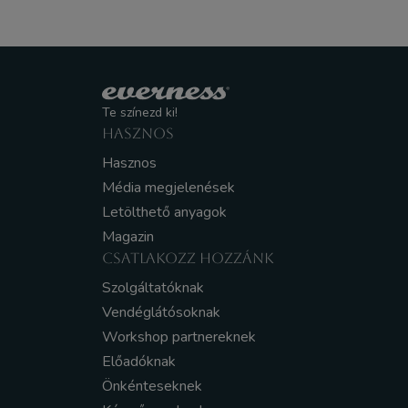
Te színezd ki!
HASZNOS
Hasznos
Média megjelenések
Letölthető anyagok
Magazin
CSATLAKOZZ HOZZÁNK
Szolgáltatóknak
Vendéglátósoknak
Workshop partnereknek
Előadóknak
Önkénteseknek