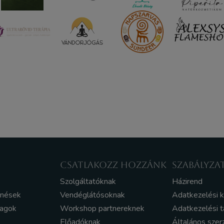
CSATLAKOZZ HOZZÁNK
SZABÁLYZA
Szolgáltatóknak
Házirend
enések
Vendéglátósoknak
Adatkezelési 
yagok
Workshop partnereknek
Adatkezelési t
Előadóknak
Általános szer