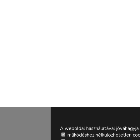
A weboldal használatával jóváhagyja 
működéshez nélkülözhetetlen coo