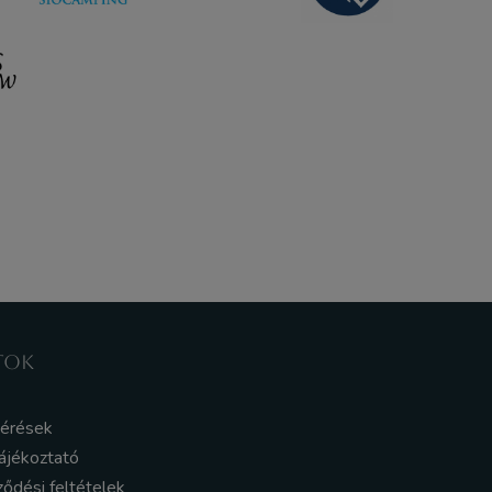
TOK
kérések
ájékoztató
ződési feltételek