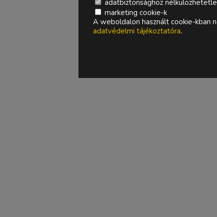
adatbiztonsághoz nélkülözhetetlen 
marketing cookie-k
A weboldalon használt cookie-kban ne
adatvédelmi tájékoztatóra
.