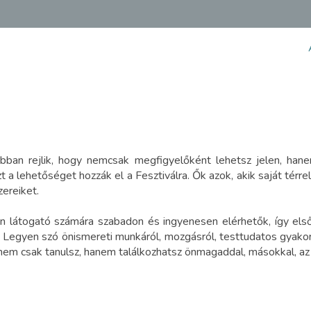
bban rejlik, hogy nemcsak megfigyelőként lehetsz jelen, hane
a lehetőséget hozzák el a Fesztiválra. Ők azok, akik saját térre
ereiket.
 látogató számára szabadon és ingyenesen elérhetők, így első
l. Legyen szó önismereti munkáról, mozgásról, testtudatos gyakor
t nem csak tanulsz, hanem találkozhatsz önmagaddal, másokkal, a