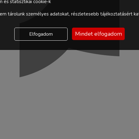
és statisztikai cookie-k
m tárolunk személyes adatokat, részletesebb tájékoztatásért kat
Mindet elfogadom
Elfogadom