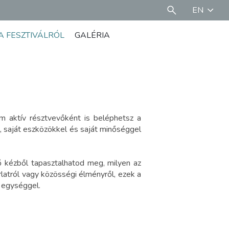
EN
A FESZTIVÁLRÓL
GALÉRIA
m aktív résztvevőként is beléphetsz a
l, saját eszközökkel és saját minőséggel
 kézből tapasztalhatod meg, milyen az
latról vagy közösségi élményről, ezek a
z egységgel.