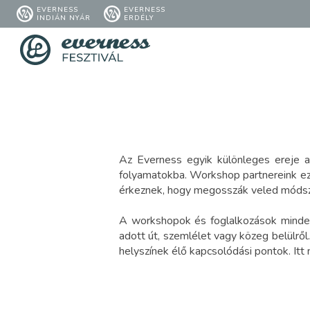
EVERNESS
EVERNESS
INDIÁN NYÁR
ERDÉLY
Az Everness egyik különleges ereje a
folyamatokba. Workshop partnereink ezt 
érkeznek, hogy megosszák veled módsz
A workshopok és foglalkozások minden
adott út, szemlélet vagy közeg belülrő
helyszínek élő kapcsolódási pontok. It