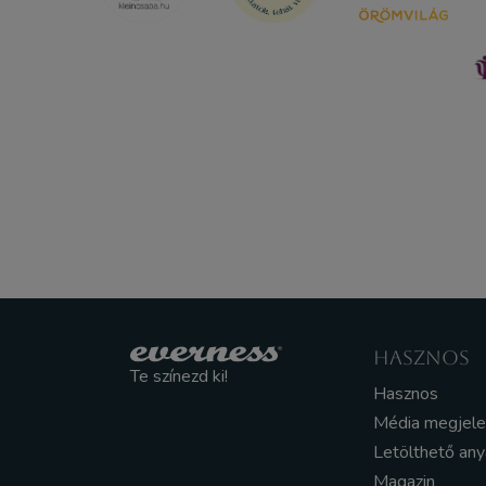
HASZNOS
Te színezd ki!
Hasznos
Média megjel
Letölthető an
Magazin