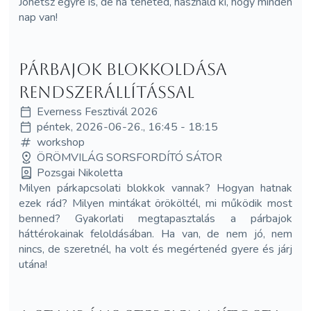
Jöhetsz egyre is, de ha teheted, használd ki, hogy minden
nap van!
PárBajok Blokkoldása
Rendszerállítással
Everness Fesztivál 2026
péntek, 2026-06-26., 16:45 - 18:15
workshop
ÖRÖMVILÁG SORSFORDÍTÓ SÁTOR
Pozsgai Nikoletta
Milyen párkapcsolati blokkok vannak? Hogyan hatnak
ezek rád? Milyen mintákat örököltél, mi működik most
benned? Gyakorlati megtapasztalás a párbajok
háttérokainak feloldásában. Ha van, de nem jó, nem
nincs, de szeretnél, ha volt és megértenéd gyere és járj
utána!