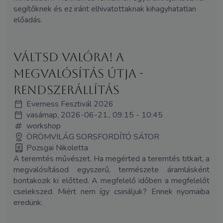
segítőknek és ez iránt elhivatottaknak kihagyhatatlan
előadás.
Váltsd Valóra! A
megvalósítás útja -
rendszerállítás
Everness Fesztivál 2026
vasárnap, 2026-06-21., 09:15 - 10:45
workshop
ÖRÖMVILÁG SORSFORDÍTÓ SÁTOR
Pozsgai Nikoletta
A teremtés művészet. Ha megérted a teremtés titkait, a
megvalósításod egyszerű, természete áramlásként
bontakozik ki előtted. A megfelelő időben a megfelelőt
cselekszed. Miért nem így csináljuk? Ennek nyomaiba
eredünk.