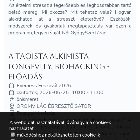
Az érzelmi stressz a legerősebb és leghosszabban tartó
belső méreg. Mi okozza? Mit tehetsz vele? Hogyan
alakíthatod át a stresszt életerővé? Eszközök,
módszerek és gyakorlati megtapasztalás vár ezen a
programon, legyen saját Női GyógySzerTárad!
A Taoista Alkimista
Longevity, Biohacking -
Előadás
Everness Fesztivál 2026
csütörtök, 2026-06-25., 10:00 - 11:00
önismeret
ÖRÖMVILÁG ÉBRESZTŐ SÁTOR
Pozsgai Nikoletta
Mit is jelentenek ezek a manapság divatos szavak? A
A weboldal használatával jóváhagyja a cookie-k
hosszú és egészséges élet belső titkairól, taoista
használatát.
alkimista megközelítésben hallhatsz az előadás során.
működéshez nélkülözhetetlen cookie-k