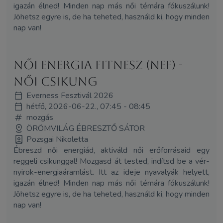
igazán élned! Minden nap más női témára fókuszálunk!
Jöhetsz egyre is, de ha teheted, használd ki, hogy minden
nap van!
Női Energia Fitnesz (NEF) -
Női Csikung
Everness Fesztivál 2026
hétfő, 2026-06-22., 07:45 - 08:45
mozgás
ÖRÖMVILÁG ÉBRESZTŐ SÁTOR
Pozsgai Nikoletta
Ébreszd női energiád, aktiváld női erőforrásaid egy
reggeli csikunggal! Mozgasd át tested, indítsd be a vér-
nyirok-energiaáramlást. Itt az ideje nyavalyák helyett,
igazán élned! Minden nap más női témára fókuszálunk!
Jöhetsz egyre is, de ha teheted, használd ki, hogy minden
nap van!