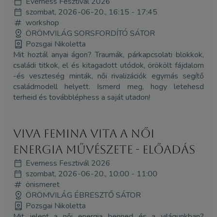
Everness Fesztivál 2026
szombat, 2026-06-20., 16:15 - 17:45
workshop
ÖRÖMVILÁG SORSFORDÍTÓ SÁTOR
Pozsgai Nikoletta
Mit hoztál anyai ágon? Traumák, párkapcsolati blokkok,
családi titkok, el és kitagadott utódok, örökölt fájdalom
-és veszteség minták, női rivalizációk egymás segítő
családmodell helyett. Ismerd meg, hogy letehesd
terheid és továbbléphess a saját utadon!
Viva Femina Vita A Női
Energia Művészete - előadás
Everness Fesztivál 2026
szombat, 2026-06-20., 10:00 - 11:00
önismeret
ÖRÖMVILÁG ÉBRESZTŐ SÁTOR
Pozsgai Nikoletta
Mit jelent a női energia benned és a világunkban?