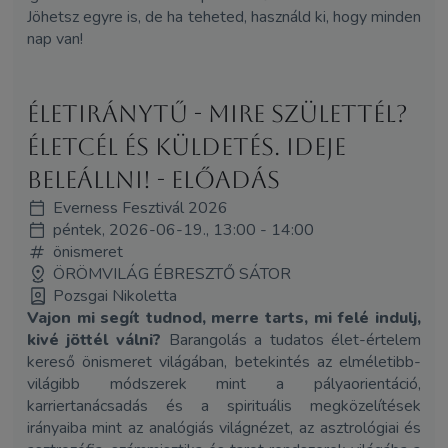
Jöhetsz egyre is, de ha teheted, használd ki, hogy minden
nap van!
ÉletIránytű - Mire születtél?
Életcél és küldetés. Ideje
beleállni! - előadás
Everness Fesztivál 2026
péntek, 2026-06-19., 13:00 - 14:00
önismeret
ÖRÖMVILÁG ÉBRESZTŐ SÁTOR
Pozsgai Nikoletta
Vajon mi segít tudnod, merre tarts, mi felé indulj,
kivé jöttél válni?
Barangolás a tudatos élet-értelem
kereső önismeret világában, betekintés az elméletibb-
világibb módszerek mint a pályaorientáció,
karriertanácsadás és a spirituális megközelítések
irányaiba mint az analógiás világnézet, az asztrológiai és