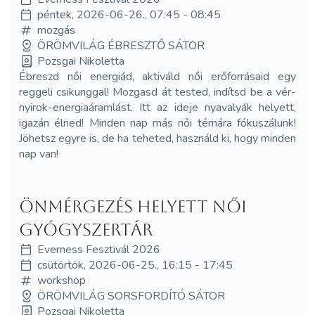
péntek, 2026-06-26., 07:45 - 08:45
mozgás
ÖRÖMVILÁG ÉBRESZTŐ SÁTOR
Pozsgai Nikoletta
Ébreszd női energiád, aktiváld női erőforrásaid egy
reggeli csikunggal! Mozgasd át tested, indítsd be a vér-
nyirok-energiaáramlást. Itt az ideje nyavalyák helyett,
igazán élned! Minden nap más női témára fókuszálunk!
Jöhetsz egyre is, de ha teheted, használd ki, hogy minden
nap van!
Önmérgezés helyett Női
GyógySzerTár
Everness Fesztivál 2026
csütörtök, 2026-06-25., 16:15 - 17:45
workshop
ÖRÖMVILÁG SORSFORDÍTÓ SÁTOR
Pozsgai Nikoletta