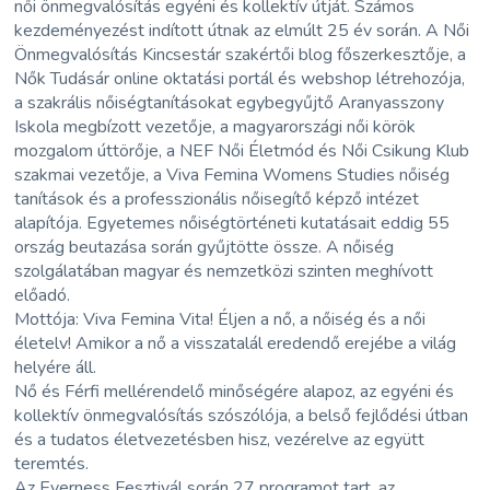
női önmegvalósítás egyéni és kollektív útját. Számos
kezdeményezést indított útnak az elmúlt 25 év során. A Női
Önmegvalósítás Kincsestár szakértői blog főszerkesztője, a
Nők Tudásár online oktatási portál és webshop létrehozója,
a szakrális nőiségtanításokat egybegyűjtő Aranyasszony
Iskola megbízott vezetője, a magyarországi női körök
mozgalom úttörője, a NEF Női Életmód és Női Csikung Klub
szakmai vezetője, a Viva Femina Womens Studies nőiség
tanítások és a professzionális nőisegítő képző intézet
alapítója. Egyetemes nőiségtörténeti kutatásait eddig 55
ország beutazása során gyűjtötte össze. A nőiség
szolgálatában magyar és nemzetközi szinten meghívott
előadó.
Mottója: Viva Femina Vita! Éljen a nő, a nőiség és a női
életelv! Amikor a nő a visszatalál eredendő erejébe a világ
helyére áll.
Nő és Férfi mellérendelő minőségére alapoz, az egyéni és
kollektív önmegvalósítás szószólója, a belső fejlődési útban
és a tudatos életvezetésben hisz, vezérelve az együtt
teremtés.
Az Everness Fesztivál során 27 programot tart, az