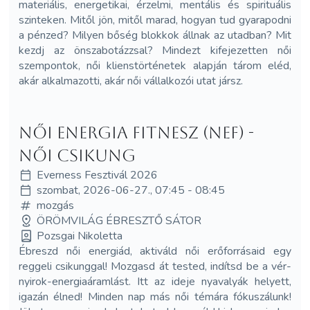
materiális, energetikai, érzelmi, mentális és spirituális
szinteken. Mitől jön, mitől marad, hogyan tud gyarapodni
a pénzed? Milyen bőség blokkok állnak az utadban? Mit
kezdj az önszabotázzsal? Mindezt kifejezetten női
szempontok, női klienstörténetek alapján tárom eléd,
akár alkalmazotti, akár női vállalkozói utat jársz.
Női Energia Fitnesz (NEF) -
Női Csikung
Everness Fesztivál 2026
szombat, 2026-06-27., 07:45 - 08:45
mozgás
ÖRÖMVILÁG ÉBRESZTŐ SÁTOR
Pozsgai Nikoletta
Ébreszd női energiád, aktiváld női erőforrásaid egy
reggeli csikunggal! Mozgasd át tested, indítsd be a vér-
nyirok-energiaáramlást. Itt az ideje nyavalyák helyett,
igazán élned! Minden nap más női témára fókuszálunk!