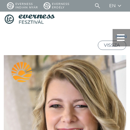
EVERNESS
EVERNESS
EN
INDIÁN NYÁR
ERDÉLY
menü
VISSZA