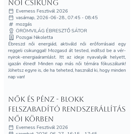
Női Csikung
Everness Fesztivál 2026
vasárnap, 2026-06-28., 07:45 - 08:45
mozgás
ÖRÖMVILÁG ÉBRESZTŐ SÁTOR
Pozsgai Nikoletta
Ébreszd női energiád, aktiváld női erőforrásaid egy
reggeli csikunggal! Mozgasd át tested, indítsd be a vér-
nyirok-energiaáramlást. Itt az ideje nyavalyák helyett,
igazán élned! Minden nap más női témára fókuszálunk!
Jöhetsz egyre is, de ha teheted, használd ki, hogy minden
nap van!
Nők és Pénz - Blokk
Felszabadító Rendszerállítás
Női Körben
Everness Fesztivál 2026
szombat, 2026-06-27., 16:15 - 17:45