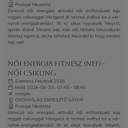
Pozsgai Nikoletta
Ébreszd női energiád, aktiváld női erőforrásaid egy
reggeli csikunggal! Mozgasd át tested, indítsd be a vér-
nyirok-energiaáramlást. Itt az ideje nyavalyák helyett,
igazán élned! Minden nap más női témára fókuszálunk!
Jöhetsz egyre is, de ha teheted, használd ki, hogy minden
nap van!
Női Energia Fitnesz (NEF) -
Női Csikung
Everness Fesztivál 2026
kedd, 2026-06-23., 07:45 - 08:45
mozgás
ÖRÖMVILÁG ÉBRESZTŐ SÁTOR
Pozsgai Nikoletta
Ébreszd női energiád, aktiváld női erőforrásaid egy
reggeli csikunggal! Mozgasd át tested, indítsd be a vér-
nyirok-energiaáramlást. Itt az ideje nyavalyák helyett,