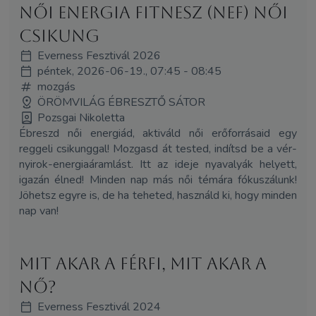
Női Energia Fitnesz (NEF) Női
Csikung
Everness Fesztivál 2026
péntek, 2026-06-19., 07:45 - 08:45
mozgás
ÖRÖMVILÁG ÉBRESZTŐ SÁTOR
Pozsgai Nikoletta
Ébreszd női energiád, aktiváld női erőforrásaid egy
reggeli csikunggal! Mozgasd át tested, indítsd be a vér-
nyirok-energiaáramlást. Itt az ideje nyavalyák helyett,
igazán élned! Minden nap más női témára fókuszálunk!
Jöhetsz egyre is, de ha teheted, használd ki, hogy minden
nap van!
Mit akar a férfi, mit akar a
nő?
Everness Fesztivál 2024