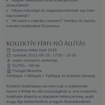
Hogyan találhatunk kiutat a párkapcsolati
útvesztőkből?
Milyen mélységei és magaslatai lehetnek egy intim
kapcsolatnak?
Mit jelent a szakrális szerelem? Tantrikus és taoista
szerelmi tanításokkal fűszerezve.
Kollektív Férfi-Nő Állítás
Everness Indián Nyár 2018
szombat, 2022-06-25., 17:00 - 19:30
coach, önismeret, workshop
SUTRA - Női tér
Pozsgai Nikoletta
Férfibajok + Nőibajok = PárBajok és Kollektív Elmebaj
Kollektív tudattalanja van nem csak a családoknak,
hanem a férfiak és nők közösségének is. Ami a kollektív
tudattalan állapota az alapjaiban határozza meg, segíti
avagy épp lehetetleníti el az egyén felemelkedését,