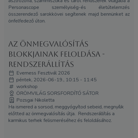
asztrozófia, számmisztika és tarot rendszerek világába a
Personascope személyiség-és életútelemzés
összerendező sarokkövei segítenek majd bennünket az
önfelfedező úton.
Az Önmegvalósítás
Blokkjainak Feloldása -
rendszerállítás
Everness Fesztivál 2026
péntek, 2026-06-19., 10:15 - 11:45
workshop
ÖRÖMVILÁG SORSFORDÍTÓ SÁTOR
Pozsgai Nikoletta
Ha ismered a sorsod, meggyógyítod sebeid, megnyílik
előtted az önmegvalósítás útja. Rendszerállítás a
karmikus terhek felismeréséhez és feloldásához.