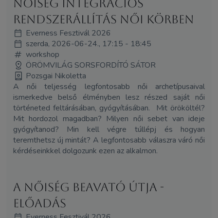
Nőiség Integrációs
Rendszerállítás Női Körben
Everness Fesztivál 2026
szerda, 2026-06-24., 17:15 - 18:45
workshop
ÖRÖMVILÁG SORSFORDÍTÓ SÁTOR
Pozsgai Nikoletta
A női teljesség legfontosabb női archetípusaival
ismerkedve belső élményben lesz részed saját női
történeted feltárásában, gyógyításában. Mit örököltél?
Mit hordozol magadban? Milyen női sebet van ideje
gyógyítanod? Min kell végre túllépj és hogyan
teremthetsz új mintát? A legfontosabb válaszra váró női
kérdéseinkkel dolgozunk ezen az alkalmon.
A Nőiség Beavató Útja -
előadás
Everness Fesztivál 2026