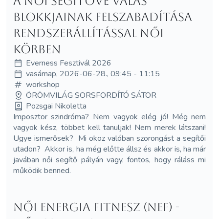
A Női Segítővé Válás
Blokkjainak Felszabadítása
Rendszerállítással Női
Körben
Everness Fesztivál 2026
vasárnap, 2026-06-28., 09:45 - 11:15
workshop
ÖRÖMVILÁG SORSFORDÍTÓ SÁTOR
Pozsgai Nikoletta
Imposztor szindróma? Nem vagyok elég jó! Még nem
vagyok kész, többet kell tanuljak! Nem merek látszani!
Ugye ismerősek? Mi okoz valóban szorongást a segítői
utadon? Akkor is, ha még előtte állsz és akkor is, ha már
javában női segítő pályán vagy, fontos, hogy ráláss mi
működik benned.
Női Energia Fitnesz (NEF) -