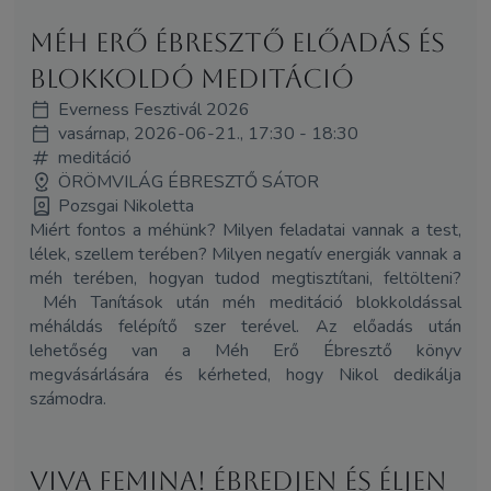
Méh Erő Ébresztő Előadás és
Blokkoldó Meditáció
Everness Fesztivál 2026
vasárnap, 2026-06-21., 17:30 - 18:30
meditáció
ÖRÖMVILÁG ÉBRESZTŐ SÁTOR
Pozsgai Nikoletta
Miért fontos a méhünk? Milyen feladatai vannak a test,
lélek, szellem terében? Milyen negatív energiák vannak a
méh terében, hogyan tudod megtisztítani, feltölteni?
Méh Tanítások után méh meditáció blokkoldással
méháldás felépítő szer terével. Az előadás után
lehetőség van a Méh Erő Ébresztő könyv
megvásárlására és kérheted, hogy Nikol dedikálja
számodra.
Viva Femina! Ébredjen és éljen