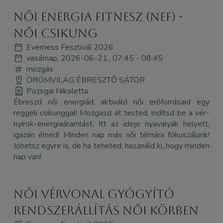
Női Energia Fitnesz (NEF) -
Női Csikung
Everness Fesztivál 2026
vasárnap, 2026-06-21., 07:45 - 08:45
mozgás
ÖRÖMVILÁG ÉBRESZTŐ SÁTOR
Pozsgai Nikoletta
Ébreszd női energiád, aktiváld női erőforrásaid egy
reggeli csikunggal! Mozgasd át tested, indítsd be a vér-
nyirok-energiaáramlást. Itt az ideje nyavalyák helyett,
igazán élned! Minden nap más női témára fókuszálunk!
Jöhetsz egyre is, de ha teheted, használd ki, hogy minden
nap van!
Női Vérvonal Gyógyító
Rendszerállítás Női Körben