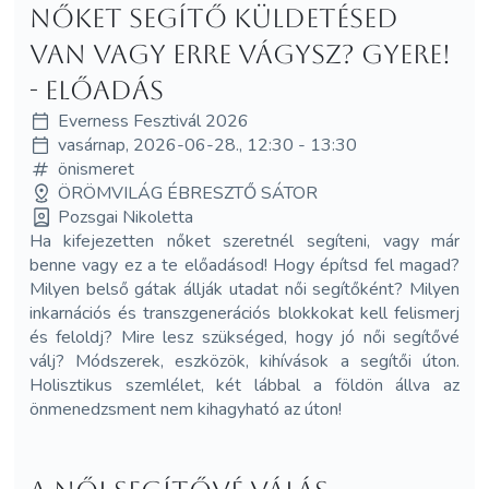
Nőket Segítő Küldetésed
van vagy erre vágysz? Gyere!
- Előadás
Everness Fesztivál 2026
vasárnap, 2026-06-28., 12:30 - 13:30
önismeret
ÖRÖMVILÁG ÉBRESZTŐ SÁTOR
Pozsgai Nikoletta
Ha kifejezetten nőket szeretnél segíteni, vagy már
benne vagy ez a te előadásod! Hogy építsd fel magad?
Milyen belső gátak állják utadat női segítőként? Milyen
inkarnációs és transzgenerációs blokkokat kell felismerj
és feloldj? Mire lesz szükséged, hogy jó női segítővé
válj? Módszerek, eszközök, kihívások a segítői úton.
Holisztikus szemlélet, két lábbal a földön állva az
önmenedzsment nem kihagyható az úton!