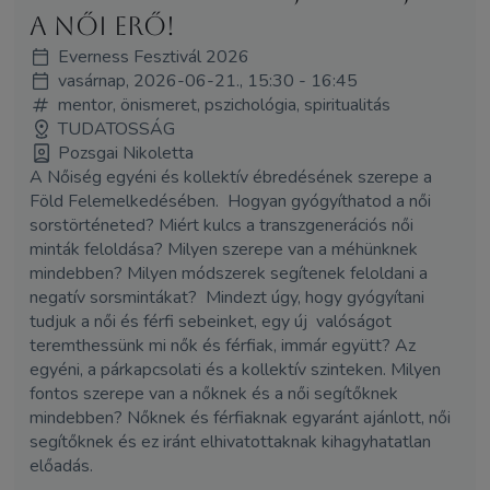
a női erő!
Everness Fesztivál 2026
vasárnap, 2026-06-21., 15:30 - 16:45
mentor, önismeret, pszichológia, spiritualitás
TUDATOSSÁG
Pozsgai Nikoletta
A Nőiség egyéni és kollektív ébredésének szerepe a
Föld Felemelkedésében. Hogyan gyógyíthatod a női
sorstörténeted? Miért kulcs a transzgenerációs női
minták feloldása? Milyen szerepe van a méhünknek
mindebben? Milyen módszerek segítenek feloldani a
negatív sorsmintákat? Mindezt úgy, hogy gyógyítani
tudjuk a női és férfi sebeinket, egy új valóságot
teremthessünk mi nők és férfiak, immár együtt? Az
egyéni, a párkapcsolati és a kollektív szinteken. Milyen
fontos szerepe van a nőknek és a női segítőknek
mindebben? Nőknek és férfiaknak egyaránt ajánlott, női
segítőknek és ez iránt elhivatottaknak kihagyhatatlan
előadás.