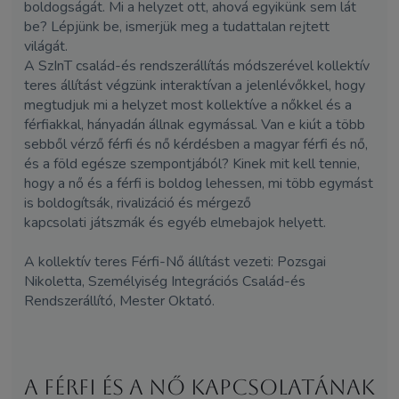
boldogságát. Mi a helyzet ott, ahová egyikünk sem lát
be? Lépjünk be, ismerjük meg a tudattalan rejtett
világát.
A SzInT család-és rendszerállítás módszerével kollektív
teres állítást végzünk interaktívan a jelenlévőkkel, hogy
megtudjuk mi a helyzet most kollektíve a nőkkel és a
férfiakkal, hányadán állnak egymással. Van e kiút a több
sebből vérző férfi és nő kérdésben a magyar férfi és nő,
és a föld egésze szempontjából? Kinek mit kell tennie,
hogy a nő és a férfi is boldog lehessen, mi több egymást
is boldogítsák, rivalizáció és mérgező
kapcsolati játszmák és egyéb elmebajok helyett.
A kollektív teres Férfi-Nő állítást vezeti: Pozsgai
Nikoletta, Személyiség Integrációs Család-és
Rendszerállító, Mester Oktató.
A Férfi és a Nő kapcsolatának