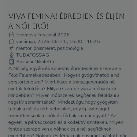
Viva Femina! Ébredjen és éljen
a női erő!
Everness Fesztivál 2026
vasárnap, 2026-06-21., 15:30 - 16:45
mentor, önismeret, pszichológia
TUDATOSSÁG
Pozsgai Nikoletta
A Nőiség egyéni és kollektív ébredésének szerepe a
Föld Felemelkedésében. Hogyan gyógyíthatod a női
sorstörténeted? Miért kulcs a transzgenerációs női
minták feloldása? Milyen szerepe van a méhünknek
mindebben? Milyen módszerek segítenek feloldani a
negatív sorsmintákat? Mindezt úgy, hogy gyógyítani
tudjuk a női és férfi sebeinket, egy új valóságot
teremthessünk mi nők és férfiak, immár együtt? Az
egyéni, a párkapcsolati és a kollektív szinteken. Milyen
fontos szerepe van a nőknek és a női segítőknek
mindebben? Nőknek és férfiaknak egyaránt ajánlott, női