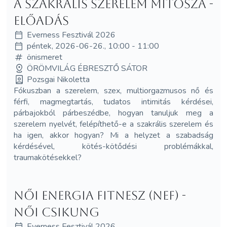
A Szakrális Szerelem Mítosza -
előadás
Everness Fesztivál 2026
péntek, 2026-06-26., 10:00 - 11:00
önismeret
ÖRÖMVILÁG ÉBRESZTŐ SÁTOR
Pozsgai Nikoletta
Fókuszban a szerelem, szex, multiorgazmusos nő és
férfi, magmegtartás, tudatos intimitás kérdései,
párbajokból párbeszédbe, hogyan tanuljuk meg a
szerelem nyelvét, felépíthető-e a szakrális szerelem és
ha igen, akkor hogyan? Mi a helyzet a szabadság
kérdésével, kötés-kötődési problémákkal,
traumakötésekkel?
Női Energia Fitnesz (NEF) -
Női Csikung
Everness Fesztivál 2026