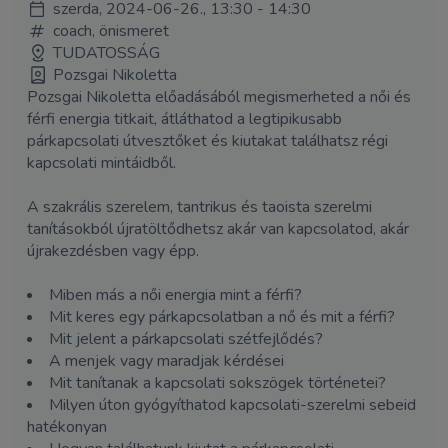
szerda, 2024-06-26., 13:30 - 14:30
coach, önismeret
TUDATOSSÁG
Pozsgai Nikoletta
Pozsgai Nikoletta előadásából megismerheted a női és
férfi energia titkait, átláthatod a legtipikusabb
párkapcsolati útvesztőket és kiutakat találhatsz régi
kapcsolati mintáidből.
A szakrális szerelem, tantrikus és taoista szerelmi
tanításokból újratöltődhetsz akár van kapcsolatod, akár
újrakezdésben vagy épp.
Miben más a női energia mint a férfi?
Mit keres egy párkapcsolatban a nő és mit a férfi?
Mit jelent a párkapcsolati szétfejlődés?
A menjek vagy maradjak kérdései
Mit tanítanak a kapcsolati sokszögek történetei?
Milyen úton gyógyíthatod kapcsolati-szerelmi sebeid
hatékonyan