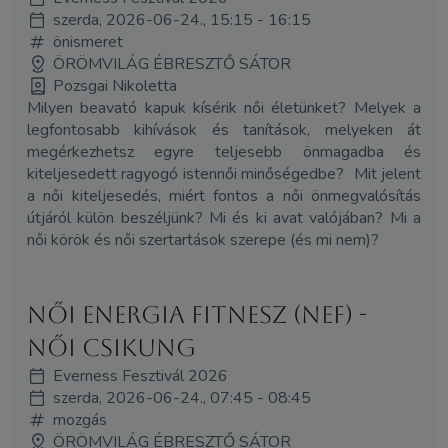
szerda, 2026-06-24., 15:15 - 16:15
önismeret
ÖRÖMVILÁG ÉBRESZTŐ SÁTOR
Pozsgai Nikoletta
Milyen beavató kapuk kísérik női életünket? Melyek a
legfontosabb kihívások és tanítások, melyeken át
megérkezhetsz egyre teljesebb önmagadba és
kiteljesedett ragyogó istennői minőségedbe? Mit jelent
a női kiteljesedés, miért fontos a női önmegvalósítás
útjáról külön beszéljünk? Mi és ki avat valójában? Mi a
női körök és női szertartások szerepe (és mi nem)?
Női Energia Fitnesz (NEF) -
Női Csikung
Everness Fesztivál 2026
szerda, 2026-06-24., 07:45 - 08:45
mozgás
ÖRÖMVILÁG ÉBRESZTŐ SÁTOR