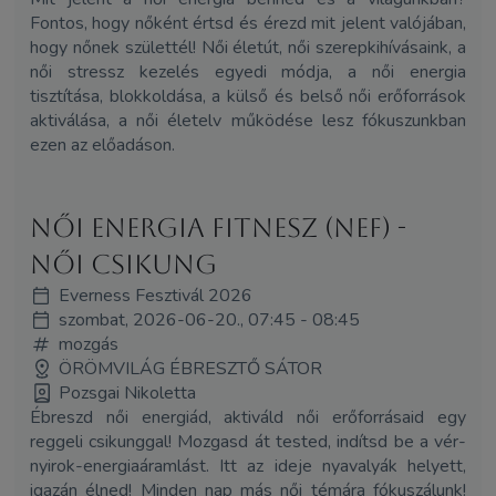
Fontos, hogy nőként értsd és érezd mit jelent valójában,
hogy nőnek születtél! Női életút, női szerepkihívásaink, a
női stressz kezelés egyedi módja, a női energia
tisztítása, blokkoldása, a külső és belső női erőforrások
aktiválása, a női életelv működése lesz fókuszunkban
ezen az előadáson.
Női Energia Fitnesz (NEF) -
Női Csikung
Everness Fesztivál 2026
szombat, 2026-06-20., 07:45 - 08:45
mozgás
ÖRÖMVILÁG ÉBRESZTŐ SÁTOR
Pozsgai Nikoletta
Ébreszd női energiád, aktiváld női erőforrásaid egy
reggeli csikunggal! Mozgasd át tested, indítsd be a vér-
nyirok-energiaáramlást. Itt az ideje nyavalyák helyett,
igazán élned! Minden nap más női témára fókuszálunk!