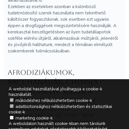
alkalmazásával is.
Ezekben az esetekben azonban a különböző
tudatmódosító szerek használata nem tekinthető
kábítószer fogyasztásnak, sok esetben ezt ugyanis
éppen a drogfüggések megszüntetésére használják. A
kerekasztal beszélgetésben az ilyen tudatállapotok
sokféle elérési útjáról, alkalmazásuk múltjáról, jelenéről
és jövőjéről hallhatunk, mindezt a témában elmélyült
szakemberek tolmácsolásában.
Afrodiziákumok,
Bacchanáliák, Chemsex -
A weboldal használatával jóváhagyja a cookie-k
pszichoaktív szerek a
használatát.
szexben és terápiákban
működéshez nélkülözhetetlen cookie-k
adatbiztonsághoz nélkülözhetetlen és statisztikai
Everness Indián Nyár 2018
cookie-k
szombat, 2022-06-25., 17:00 - 18:30
marketing cookie-k
önismeret, terápia, természetgyógyászat
A weboldalon használt cookie-kban nem tárolunk
INTIM TÉR