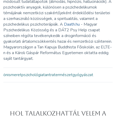
módosult tudatállapotok (álmodás, hipnózis, hallucinációk). A
pszichoaktív anyagok, különösen a pszichedelikumok
témájának nemzetközi szakértőjeként érdeklődési területei
a szerhasználó közösségek, a spiritualitás, valamint a
pszichedelikus pszichoterápiák. A
Daath.hu
- Magyar
Pszichedelikus Közösség és a DÁT2 Psy Help csapat
színeiben régóta tevékenykedik a droginformáció és
gyakorlati ártalomcsökkentés hazai és nemzetközi színterein.
Magyarországon a Tan Kapuja Buddhista Főiskolán, az ELTE-
n és a Károli Gáspár Református Egyetemen oktatta eddig
saját tantárgyait.
önismeret
pszichológia
tantra
természetgyógyászat
Hol Talalkozhattál velem a