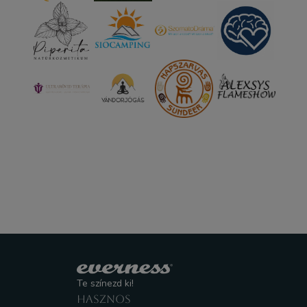
Te színezd ki!
HASZNOS