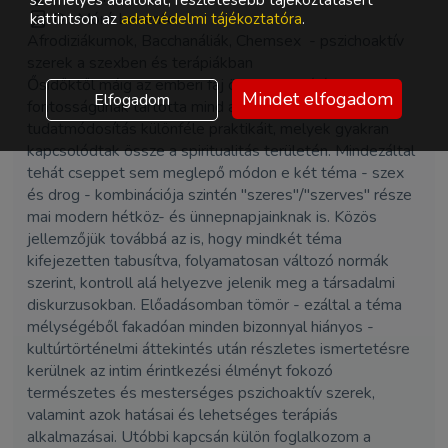
személyes adatokat, részletesebb tájékoztatásért
Dr. Móró Levente
kattintson az
adatvédelmi tájékoztatóra
.
Afrodiziákumok, Bacchanáliák, Chemsex - pszichoaktív
szerek a szexben és terápiákban
Ősidőktől máig az emberi faj összes kultúrája kiemelt
Mindet elfogadom
Elfogadom
fontosságúnak tartotta mind a szexualitás, mind a
tudatmódosítás különféle praktikáit, melyek gyakran
kapcsolódtak össze a spiritualitás területén. Mindezáltal
tehát cseppet sem meglepő módon e két téma - szex
és drog - kombinációja szintén "szeres"/"szerves" része
mai modern hétköz- és ünnepnapjainknak is. Közös
jellemzőjük továbbá az is, hogy mindkét téma
kifejezetten tabusítva, folyamatosan változó normák
szerint, kontroll alá helyezve jelenik meg a társadalmi
diskurzusokban. Előadásomban tömör - ezáltal a téma
mélységéből fakadóan minden bizonnyal hiányos -
kultúrtörténelmi áttekintés után részletes ismertetésre
kerülnek az intim érintkezési élményt fokozó
természetes és mesterséges pszichoaktív szerek,
valamint azok hatásai és lehetséges terápiás
alkalmazásai. Utóbbi kapcsán külön foglalkozom a