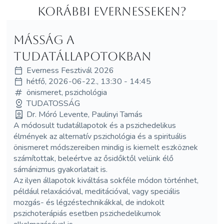
korábbi Evernesseken?
Másság a
tudatállapotokban
Everness Fesztivál 2026
hétfő, 2026-06-22., 13:30 - 14:45
önismeret, pszichológia
TUDATOSSÁG
Dr. Móró Levente, Paulinyi Tamás
A módosult tudatállapotok és a pszichedelikus
élmények az alternatív pszichológia és a spirituális
önismeret módszereiben mindig is kiemelt eszköznek
számítottak, beleértve az ősidőktől velünk élő
sámánizmus gyakorlatait is.
Az ilyen állapotok kiváltása sokféle módon történhet,
például relaxációval, meditációval, vagy speciális
mozgás- és légzéstechnikákkal, de indokolt
pszichoterápiás esetben pszichedelikumok