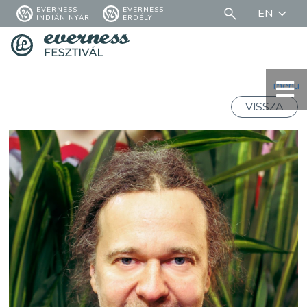
EVERNESS
EVERNESS
EN
INDIÁN NYÁR
ERDÉLY
menü
VISSZA