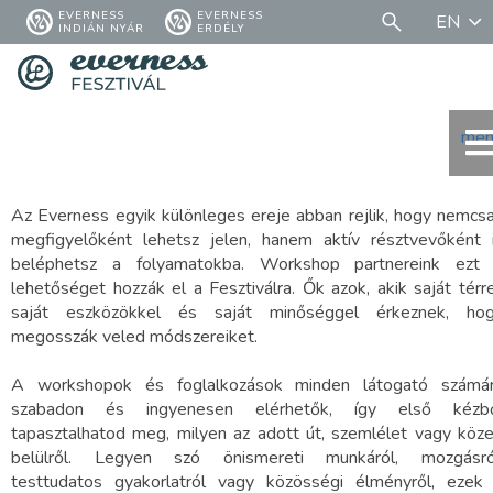
EVERNESS
EVERNESS
EN
INDIÁN NYÁR
ERDÉLY
men
Az Everness egyik különleges ereje abban rejlik, hogy nemcs
megfigyelőként lehetsz jelen, hanem aktív résztvevőként 
beléphetsz a folyamatokba. Workshop partnereink ezt
lehetőséget hozzák el a Fesztiválra. Ők azok, akik saját térre
saját eszközökkel és saját minőséggel érkeznek, ho
megosszák veled módszereiket.
A workshopok és foglalkozások minden látogató számá
szabadon és ingyenesen elérhetők, így első kézb
tapasztalhatod meg, milyen az adott út, szemlélet vagy köz
belülről. Legyen szó önismereti munkáról, mozgásró
testtudatos gyakorlatról vagy közösségi élményről, ezek