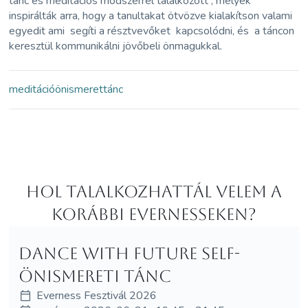
tánc és meditációs módszerrel találkozott , melyek
inspirálták arra, hogy a tanultakat ötvözve kialakítson valami
egyedit ami segíti a résztvevőket kapcsolódni, és a táncon
keresztül kommunikálni jövőbeli önmagukkal.
meditáció
önismeret
tánc
Hol Talalkozhattál velem a
korábbi Evernesseken?
Dance with future self-
önismereti tánc
Everness Fesztivál 2026