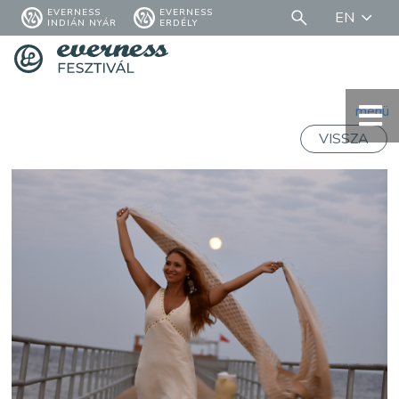
EVERNESS
EVERNESS
EN
INDIÁN NYÁR
ERDÉLY
menü
VISSZA