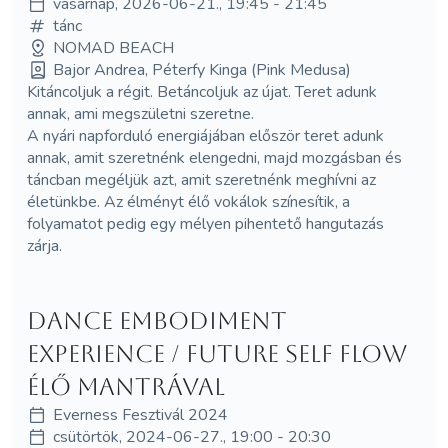
vasárnap, 2026-06-21., 19:45 - 21:45
tánc
NOMAD BEACH
Bajor Andrea, Péterfy Kinga (Pink Medusa)
Kitáncoljuk a régit. Betáncoljuk az újat. Teret adunk
annak, ami megszületni szeretne.
A nyári napforduló energiájában először teret adunk
annak, amit szeretnénk elengedni, majd mozgásban és
táncban megéljük azt, amit szeretnénk meghívni az
életünkbe. Az élményt élő vokálok színesítik, a
folyamatot pedig egy mélyen pihentető hangutazás
zárja.
Dance Embodiment
Experience / FUTURE SELF FLOW
élő Mantrával
Everness Fesztivál 2024
csütörtök, 2024-06-27., 19:00 - 20:30