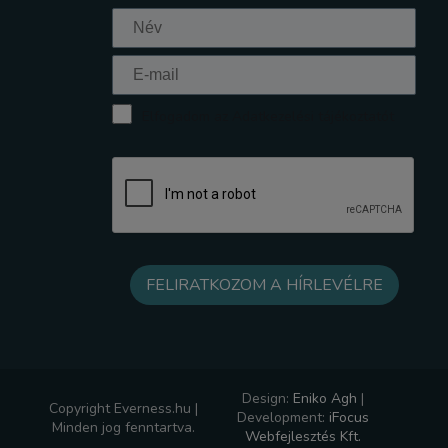
Elfogadom az Adatkezelési tájékoztatót
Design:
Eniko Agh
|
Copyright Everness.hu |
Development:
iFocus
Minden jog fenntartva.
Webfejlesztés Kft.