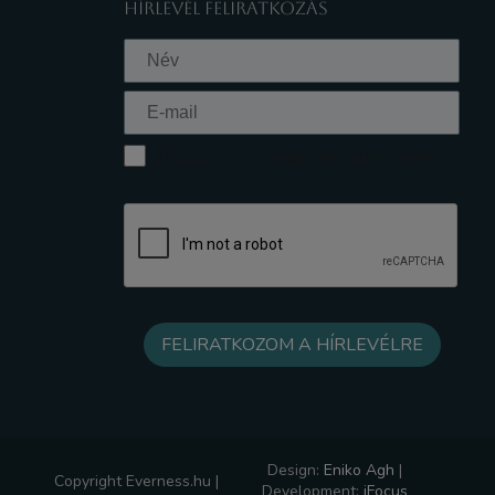
HÍRLEVÉL FELIRATKOZÁS
Elfogadom az Adatkezelési tájékoztatót
Design:
Eniko Agh
|
Copyright Everness.hu |
Development:
iFocus