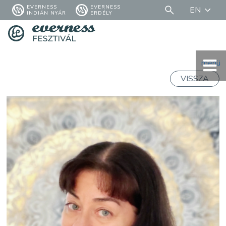
EVERNESS
EVERNESS
EN
INDIÁN NYÁR
ERDÉLY
menü
VISSZA