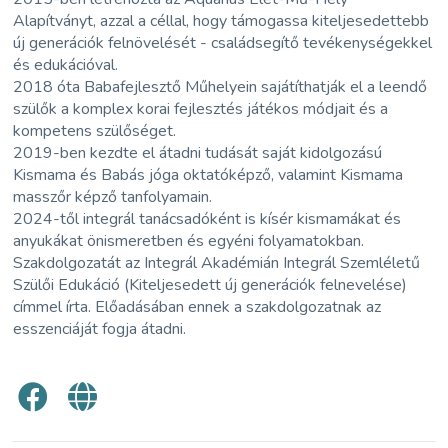
Alapítványt, azzal a céllal, hogy támogassa kiteljesedettebb
új generációk felnövelését - családsegítő tevékenységekkel
és edukációval.
2018 óta Babafejlesztő Műhelyein sajátíthatják el a leendő
szülők a komplex korai fejlesztés játékos módjait és a
kompetens szülőséget.
2019-ben kezdte el átadni tudását saját kidolgozású
Kismama és Babás jóga oktatóképző, valamint Kismama
masszőr képző tanfolyamain.
2024-től integrál tanácsadóként is kísér kismamákat és
anyukákat önismeretben és egyéni folyamatokban.
Szakdolgozatát az Integrál Akadémián Integrál Szemléletű
Szülői Edukáció (Kiteljesedett új generációk felnevelése)
címmel írta. Előadásában ennek a szakdolgozatnak az
esszenciáját fogja átadni.