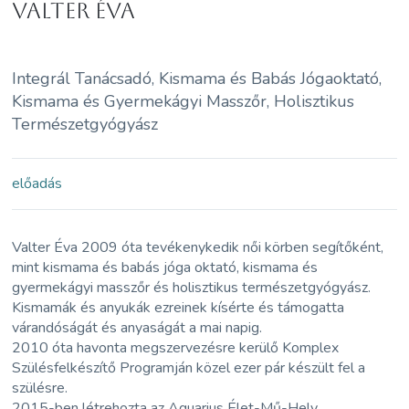
Valter Éva
Integrál Tanácsadó, Kismama és Babás Jógaoktató,
Kismama és Gyermekágyi Masszőr, Holisztikus
Természetgyógyász
előadás
Valter Éva 2009 óta tevékenykedik női körben segítőként,
mint kismama és babás jóga oktató, kismama és
gyermekágyi masszőr és holisztikus természetgyógyász.
Kismamák és anyukák ezreinek kísérte és támogatta
várandóságát és anyaságát a mai napig.
2010 óta havonta megszervezésre kerülő Komplex
Szülésfelkészítő Programján közel ezer pár készült fel a
szülésre.
2015-ben létrehozta az Aquarius Élet-Mű-Hely