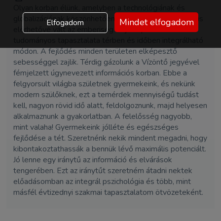
Olyan korban élünk, amelyben a technológiának és
globalizációnak köszönhetően az átlagember számára is
Mindet elfogadom
Elfogadom
elérhetővé vált az emberiség teljes spirituális és
tudományos tapasztalata térben és időben integrálható
módon. A fejlődés minden területen elképesztő
sebességgel zajlik. Térdig gázolunk a Vízöntő jegyével
fémjelzett úgynevezett információs korban. Ebbe a
felgyorsult világba születnek gyermekeink, és nekünk
modern szülőknek, ezt a temérdek mennyiségű tudást
kell, nagyon rövid idő alatt, feldolgoznunk, majd helyesen
alkalmaznunk a gyakorlatban. A felelősség nagyobb,
mint valaha! Gyermekeink jólléte és egészséges
fejlődése a tét. Szeretnénk nekik mindent megadni, hogy
kibontakoztathassák a bennük lévő maximális potenciált.
Jó lenne egy iránytű az információ és elvárások
tengerében. Ezt az iránytűt szeretném átadni nektek
előadásomban az integrál pszichológia és több, mint
másfél évtizednyi szakmai tapasztalatom ötvözeteként.