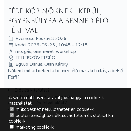
Férfikör Nőknek - Kerülj
Egyensúlyba A Benned Élő
Férfival
Everness Fesztivál 2026
kedd, 2026-06-23., 10:45 - 12:15
mozgás, önismeret, workshop
FÉRFISZÖVETSÉG
Együd Darius, Oláh Károly
Nőként mit ad neked a benned élő maszkulinitás, a belső
Férfi?
Erőt és kitartást?
Önbizalmat és kompetenciát?
A weboldal használatával jóváhagyja a cookie-k
Beleállást és felvállalást?
használatát.
Határhúzást és stabilitást?
működéshez nélkülözhetetlen cookie-k
adatbiztonsághoz nélkülözhetetlen és statisztikai
cookie-k
Vagy
marketing cookie-k