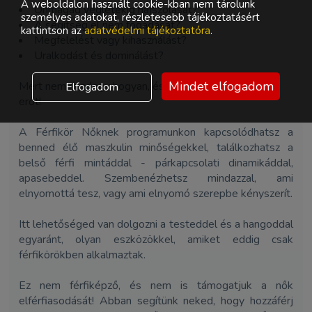
A weboldalon használt cookie-kban nem tárolunk
Önmagad végletekig hajszolását?
személyes adatokat, részletesebb tájékoztatásért
A segítség el nem fogadását?
kattintson az
adatvédelmi tájékoztatóra
.
Megfelelést vagy kihasználást?
Uralkodást és dominálást?
Mindet elfogadom
Mert nem mindegy hogyan, és mikor használod ezt az
Elfogadom
erőt!
A Férfikör Nőknek programunkon kapcsolódhatsz a
benned élő maszkulin minőségekkel, találkozhatsz a
belső férfi mintáddal - párkapcsolati dinamikáddal,
apasebeddel. Szembenézhetsz mindazzal, ami
elnyomottá tesz, vagy ami elnyomó szerepbe kényszerít.
Itt lehetőséged van dolgozni a testeddel és a hangoddal
egyaránt, olyan eszközökkel, amiket eddig csak
férfikörökben alkalmaztak.
Ez nem férfiképző, és nem is támogatjuk a nők
elférfiasodását! Abban segítünk neked, hogy hozzáférj