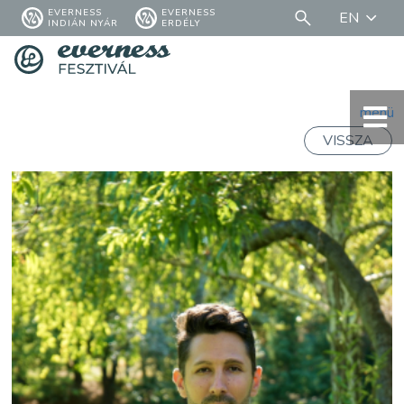
EVERNESS
EVERNESS
EN
INDIÁN NYÁR
ERDÉLY
menü
VISSZA