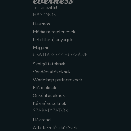
Te színezd ki!
HASZNOS
Hasznos
Média megjelenések
Letölthető anyagok
Magazin
CSATLAKOZZ HOZZÁNK
Szolgáltatóknak
Vendéglátósoknak
Workshop partnereknek
Előadóknak
Önkénteseknek
Kézműveseknek
SZABÁLYZATOK
Házirend
Adatkezelési kérések