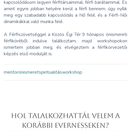
kapcsolódásom legyen férfitársaimmal, férfi barátaimmal. És
amint egyre jobban helyére kerül a férfi bennem, úgy nyílik
meg egy szabadabb kapcsolódás a Nő felé, és a Férfi-Női
dinamikákkal való munka felé.
A Férfiszövetséggel a Közös Égi Tér 9 hónapos önismereti
férfiköréből indulva találkoztam, majd workshopokon
ismertem jobban meg, és elvégeztem a férfikörvezetői
képzés első modulját is.
mentor
önismeret
spiritualitás
workshop
Hol Talalkozhattál velem a
korábbi Evernesseken?