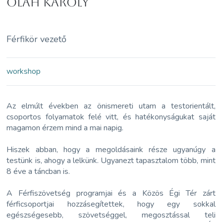
Oláh Károly
Férfikör vezető
workshop
Az elmúlt években az önismereti utam a testorientált,
csoportos folyamatok felé vitt, és hatékonyságukat saját
magamon érzem mind a mai napig.
Hiszek abban, hogy a megoldásaink része ugyanúgy a
testünk is, ahogy a lelkünk. Ugyanezt tapasztalom több, mint
8 éve a táncban is.
A Férfiszövetség programjai és a Közös Égi Tér zárt
férficsoportjai hozzásegítettek, hogy egy sokkal
egészségesebb, szövetséggel, megosztással teli