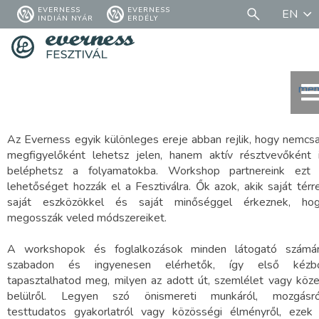
EVERNESS
EVERNESS
EN
INDIÁN NYÁR
ERDÉLY
men
Az Everness egyik különleges ereje abban rejlik, hogy nemcs
megfigyelőként lehetsz jelen, hanem aktív résztvevőként 
beléphetsz a folyamatokba. Workshop partnereink ezt
lehetőséget hozzák el a Fesztiválra. Ők azok, akik saját térre
saját eszközökkel és saját minőséggel érkeznek, ho
megosszák veled módszereiket.
A workshopok és foglalkozások minden látogató számá
szabadon és ingyenesen elérhetők, így első kézb
tapasztalhatod meg, milyen az adott út, szemlélet vagy köz
belülről. Legyen szó önismereti munkáról, mozgásró
testtudatos gyakorlatról vagy közösségi élményről, ezek