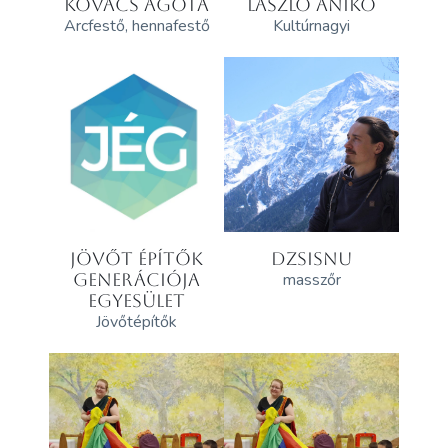
KOVÁCS ÁGOTA
LÁSZLÓ ANIKÓ
Arcfestő, hennafestő
Kultúrnagyi
JÖVŐT ÉPÍTŐK
DZSISNU
GENERÁCIÓJA
masszőr
EGYESÜLET
Jövőtépítők