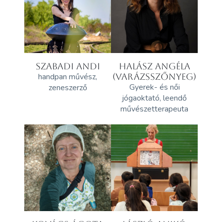
SZABADI ANDI
HALÁSZ ANGÉLA
handpan művész,
(VARÁZSSZŐNYEG)
Gyerek- és női
zeneszerző
jógaoktató, leendő
művészetterapeuta