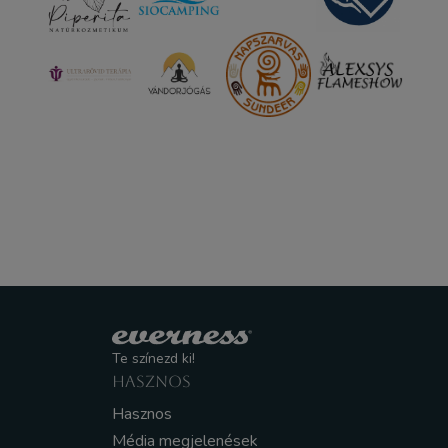
Te színezd ki!
HASZNOS
Hasznos
Média megjelenések