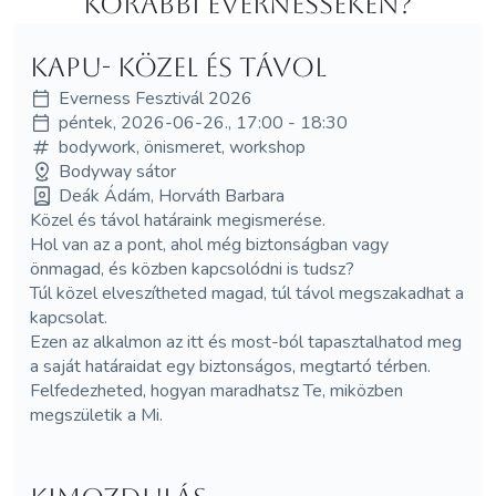
korábbi Evernesseken?
Kapu- közel és távol
Everness Fesztivál 2026
péntek, 2026-06-26., 17:00 - 18:30
bodywork, önismeret, workshop
Bodyway sátor
Deák Ádám, Horváth Barbara
Közel és távol határaink megismerése.
Hol van az a pont, ahol még biztonságban vagy
önmagad, és közben kapcsolódni is tudsz?
Túl közel elveszítheted magad, túl távol megszakadhat a
kapcsolat.
Ezen az alkalmon az itt és most-ból tapasztalhatod meg
a saját határaidat egy biztonságos, megtartó térben.
Felfedezheted, hogyan maradhatsz Te, miközben
megszületik a Mi.