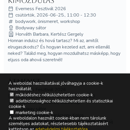
Kimozdulás
Everness Fesztivál 2026
csütörtök, 2026-06-25., 11:00 - 12:30
bodywork, önismeret, workshop
Bodyway sátor
Horváth Barbara, Kertész Gergely
Honnan indulsz és hová tartasz? Mi az, amitől
elrugaszkodsz? És hogyan kezeled azt, ami ellenáll
neked? Találd meg, hogyan mozdulhatsz másképp, hogy
eljuss oda ahová szeretnél!
Átmenet
A weboldal használatával jóváhagyja a cookie-k
használatát.
Everness Fesztivál 2026
működéshez nélkülözhetetlen cookie-k
vasárnap, 2026-06-21., 11:00 - 12:30
adatbiztonsághoz nélkülözhetetlen és statisztikai
bodywork, önismeret, workshop
cookie-k
Bodyway sátor
marketing cookie-k
Horváth Barbara, Karácsony Kolos
A weboldalon használt cookie-kban nem tárolunk
Az átmenet ideje az, amikor a régi már nincs, de az új
személyes adatokat, részletesebb tájékoztatásért
még nem érkezett meg.
kattintson az
adatvédelmi tájékoztatóra
.