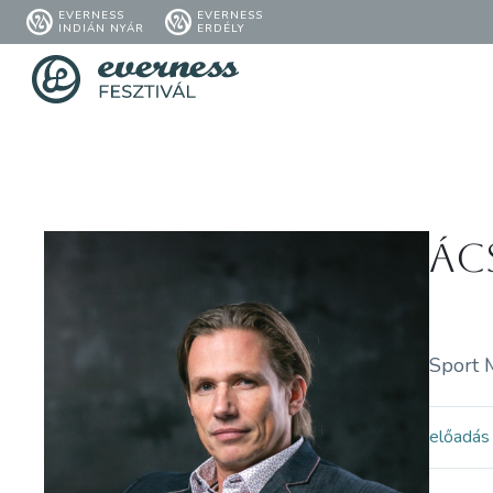
EVERNESS
EVERNESS
INDIÁN NYÁR
ERDÉLY
Ác
Sport 
előadás