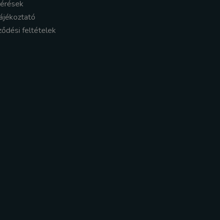
kérések
ájékoztató
ződési feltételek