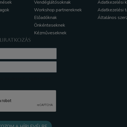
enések
Vendéglátósoknak
Adatkezelési 
yagok
Workshop partnereknek
Adatkezelési t
Előadóknak
Általános szer
Önkénteseknek
Kézműveseknek
ELIRATKOZÁS
z Adatkezelési tájékoztatót