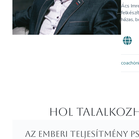
Ács Imre
felkészí
házas, b
coach
ön
Hol Talalkozh
Az emberi teljesítmény 