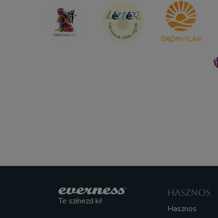
HASZNOS
Te színezd ki!
Hasznos