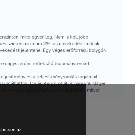
zerszinten, mind egyénileg. Nem is kell jobb
ha éves szinten minimum 3%-os növekedést tudunk
vekedést jelentene. Egy véges erőforrású bolygón,
eire nagyszerűen reflektáló tudományterület.
 teljesítmény és a teljesítményromlás fogalmait.
sználhattok. De érinteni próbáljuk napjaink sláger
i mindent tanulhatunk az elit atlétáktól, milyen
tintson az