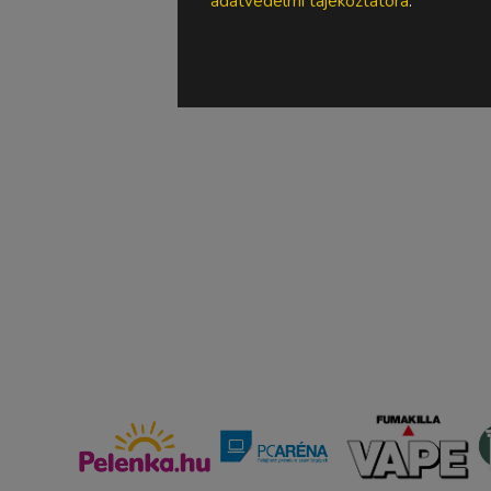
adatvédelmi tájékoztatóra
.