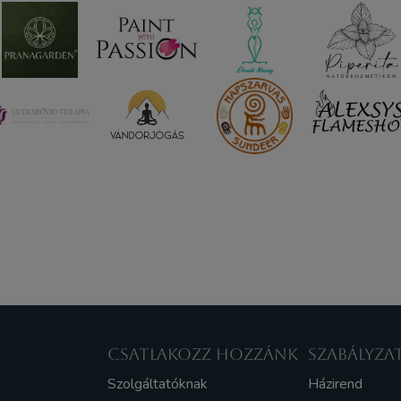
CSATLAKOZZ HOZZÁNK
SZABÁLYZA
Szolgáltatóknak
Házirend