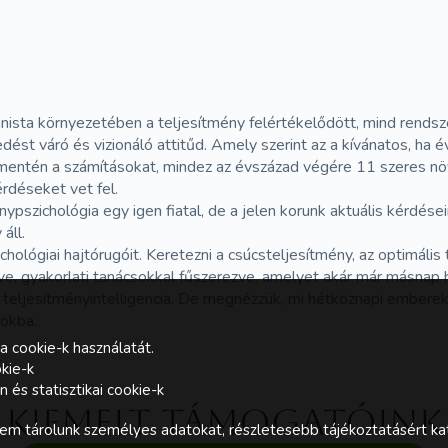
rbanista környezetében a teljesítmény felértékelődött, mind rends
dést váró és vizionáló attitűd. Amely szerint az a kívánatos, 
mentén a számításokat, mindez az évszázad végére 11 szeres nö
rdéseket vet fel.
ypszichológia egy igen fiatal, de a jelen korunk aktuális kérdés
áll.
chológiai hajtórugóit. Keretezni a csúcsteljesítmény, az optimális
, gyakorlati tanácsokkal fűszerezve, amelyet akár már másnap ha
 teljesítményintelligencia. De megnézzük, mi hétköznapi emberek m
pokba.
a cookie-k használatát.
kie-k
és statisztikai cookie-k
Kiemelt támogatóink
m tárolunk személyes adatokat, részletesebb tájékoztatásért kat