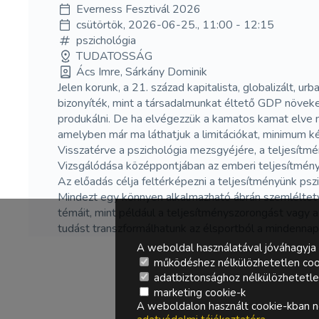
Everness Fesztivál 2026
csütörtök, 2026-06-25., 11:00 - 12:15
pszichológia
TUDATOSSÁG
Ács Imre, Sárkány Dominik
Jelen korunk, a 21. század kapitalista, globalizált, u
bizonyíték, mint a társadalmunkat éltető GDP növeke
produkálni. De ha elvégezzük a kamatos kamat elve 
amelyben már ma láthatjuk a limitációkat, minimum ké
Visszatérve a pszichológia mezsgyéjére, a teljesítmén
Vizsgálódása középpontjában az emberi teljesítmény 
Az előadás célja feltérképezni a teljesítményünk pszi
Mindezt egy könnyen alkalmazható ábrán szemléltetve
témáit, mint például a teljesítményszorongást vagy a
tudást transzformálhatunk az élsportból a mindenna
A weboldal használatával jóváhagyja 
működéshez nélkülözhetetlen coo
adatbiztonsághoz nélkülözhetetlen 
marketing cookie-k
A weboldalon használt cookie-kban ne