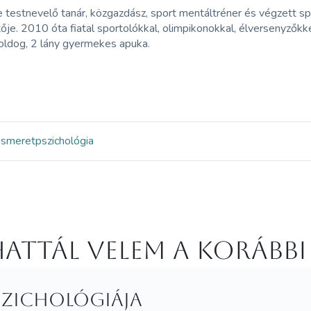
 testnevelő tanár, közgazdász, sport mentáltréner és végzett s
tője. 2010 óta fiatal sportolókkal, olimpikonokkal, élversenyzőkke
oldog, 2 lány gyermekes apuka.
ismeret
pszichológia
attál velem a korábbi
pszichológiája