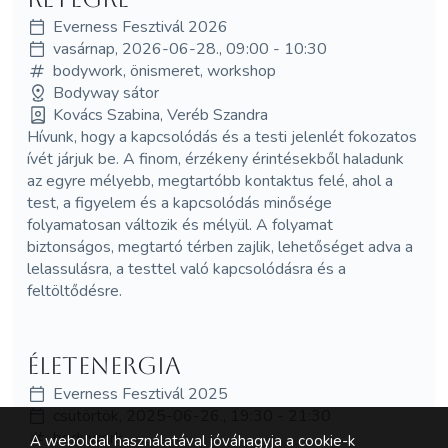
Everness Fesztivál 2026
vasárnap, 2026-06-28., 09:00 - 10:30
bodywork, önismeret, workshop
Bodyway sátor
Kovács Szabina, Veréb Szandra
Hívunk, hogy a kapcsolódás és a testi jelenlét fokozatos
ívét járjuk be. A finom, érzékeny érintésekből haladunk
az egyre mélyebb, megtartóbb kontaktus felé, ahol a
test, a figyelem és a kapcsolódás minősége
folyamatosan változik és mélyül. A folyamat
biztonságos, megtartó térben zajlik, lehetőséget adva a
lelassulásra, a testtel való kapcsolódásra és a
feltöltődésre.
Életenergia
Everness Fesztivál 2025
csütörtök, 2025-06-26., 19:30 - 21:30
bodywork
A weboldal használatával jóváhagyja a cookie-k