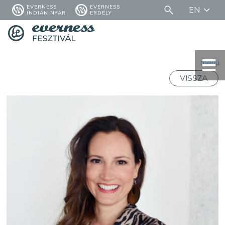
EVERNESS
EVERNESS
EN
INDIÁN NYÁR
ERDÉLY
menü
VISSZA