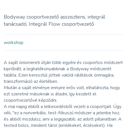
Bodyway csoportvezető asszisztens, integrál
tanácsadó, Integrál Flow csoportvezető
workshop
A saját önismereti útján több egyéni és csoportos módszert
kipróbált, a leghatékonyabbnak a Bodyway módszerét
találta. Ezen keresztül jöttek valódi rálátások önmagára,
transzformáció az életében.
Miután a saját elménye ennyire erős volt, elhatározta, hogy
ezt szeretné másoknak is átadni, így kezdett el
csoportvezetővé képződni.
A mai napig ebből a lelkesedésből vezeti a csoportjait. Úgy
véli, "ez a nonverbális, test-fókuszú módszer a jelenbe hoz,
és abból mozdulsz, ami a legigazabb, az adott pillanatban. A
tested bölcs, mindent tárol (emlékeket, érzéseket). Ha