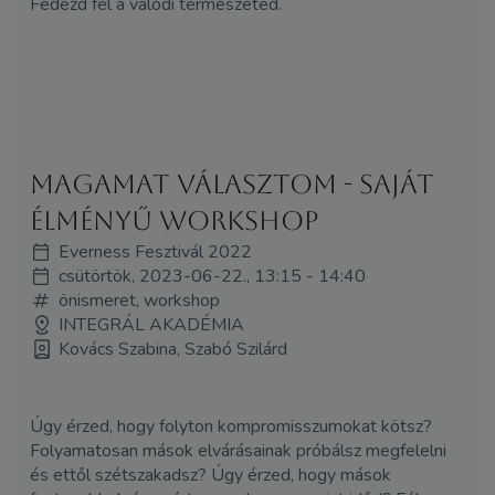
Fedezd fel a valódi természeted.
Magamat választom - saját
élményű workshop
Everness Fesztivál 2022
csütörtök, 2023-06-22., 13:15 - 14:40
önismeret, workshop
INTEGRÁL AKADÉMIA
Kovács Szabina, Szabó Szilárd
Úgy érzed, hogy folyton kompromisszumokat kötsz?
Folyamatosan mások elvárásainak próbálsz megfelelni
és ettől szétszakadsz? Úgy érzed, hogy mások