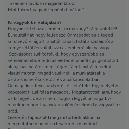
"Szemem tavában magadat látod:
Mint tükröd, vagyok leghűbb barátod."
Ki vagyok Én valójában?
Hogyan lettél az az ember, aki ma vagy? Megszülettél!
Elindultál hát, hogy felfedezd Önmagadat és a téged
körülvevő Világot! Tanultál, tapasztaltál a szüleidtől a
környezettől és váltál azzá az emberré aki ma vagy.
Szokásokat alakítottál ki, hogy egyszerűbbé és
kényelmesebbé tedd az életedet amiről úgy gondoltad
alapjaiban határoz meg Téged. Megtanultál maszkot
viselni mutatni magad valakinek, a munkatársak a
barátok ismerősök előtt és a párkapcsolatban.
Önmagadnak lenni az alkotói lét feltétele. Egy mélyebb
kapcsolat kialakítása magaddal. Megtanítottak arra, hogy
bárki legyél, de arra nem, hogyan legyél önmagad. A
maszkod mögött vannak a valódi érzelmeid a vágyaid, az
erőd.
Gyere, és tapasztald meg mi történik akkor, ha
megmutatod magad, ha leveszed a maszkod.