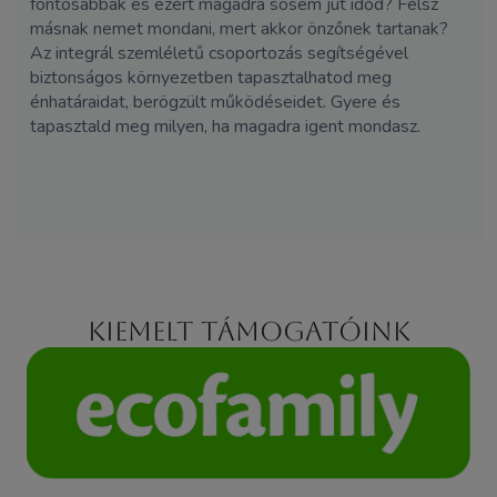
fontosabbak és ezért magadra sosem jut időd? Félsz
másnak nemet mondani, mert akkor önzőnek tartanak?
Az integrál szemléletű csoportozás segítségével
biztonságos környezetben tapasztalhatod meg
énhatáraidat, berögzült működéseidet. Gyere és
tapasztald meg milyen, ha magadra igent mondasz.
Kiemelt támogatóink