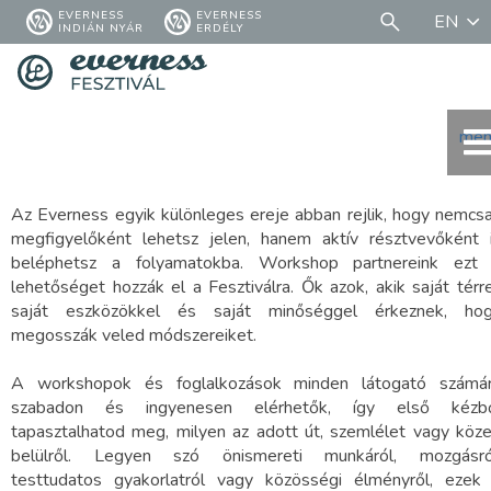
EVERNESS
EVERNESS
EN
INDIÁN NYÁR
ERDÉLY
men
Az Everness egyik különleges ereje abban rejlik, hogy nemcs
megfigyelőként lehetsz jelen, hanem aktív résztvevőként 
beléphetsz a folyamatokba. Workshop partnereink ezt
lehetőséget hozzák el a Fesztiválra. Ők azok, akik saját térre
saját eszközökkel és saját minőséggel érkeznek, ho
megosszák veled módszereiket.
A workshopok és foglalkozások minden látogató számá
szabadon és ingyenesen elérhetők, így első kézb
tapasztalhatod meg, milyen az adott út, szemlélet vagy köz
belülről. Legyen szó önismereti munkáról, mozgásró
testtudatos gyakorlatról vagy közösségi élményről, ezek