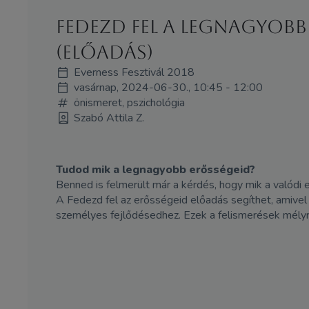
Fedezd fel a legnagyobb
(Előadás)
Everness Fesztivál 2018
vasárnap, 2024-06-30., 10:45 - 12:00
önismeret, pszichológia
Szabó Attila Z.
Tudod mik a legnagyobb erősségeid?
Benned is felmerült már a kérdés, hogy mik a valódi
A Fedezd fel az erősségeid előadás segíthet, amivel 
személyes fejlődésedhez. Ezek a felismerések mély