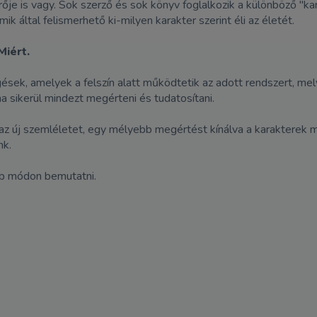
rője is vagy. Sok szerző és sok könyv foglalkozik a különböző "kar
k által felismerhető ki-milyen karakter szerint éli az életét.
Miért.
sek, amelyek a felszín alatt működtetik az adott rendszert, mel
a sikerül mindezt megérteni és tudatosítani.
t az új szemléletet, egy mélyebb megértést kínálva a karakterek
nk.
bb módon bemutatni.