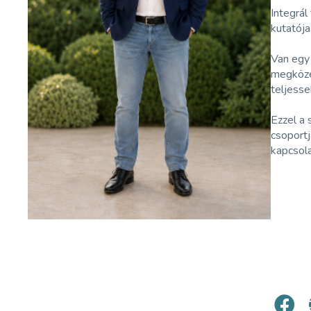
Integrál
kutatója
Van egy 
megközel
teljesse
Ezzel a 
csoport
kapcsola