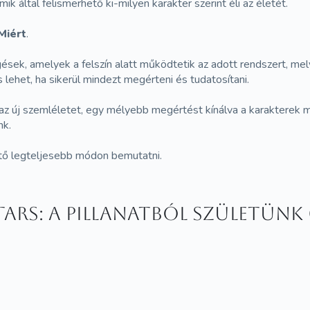
k által felismerhető ki-milyen karakter szerint éli az életét.
Miért
.
sek, amelyek a felszín alatt működtetik az adott rendszert, mel
lehet, ha sikerül mindezt megérteni és tudatosítani.
t az új szemléletet, egy mélyebb megértést kínálva a karakterek
nk.
tő legteljesebb módon bemutatni.
ars: A pillanatból születünk