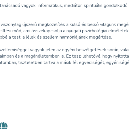
 tanácsadó vagyok, informatikus, mediátor, spirituális gondolko
.
viszonylag újszerű megközelítés a külső és belső világunk megér
ítési mód, ami összekapcsolja a nyugati pszichológiai elméleteket 
bbé a test, a lélek és szellem harmóniájának megértése.
szellemiséggel vagyok jelen az egyéni beszélgetések során, vala
jaimban és a magánéletemben is. Ez teszi lehetővé, hogy nyitot
tomban, tiszteletben tartva a másik fél egyediségét, egyéniségét