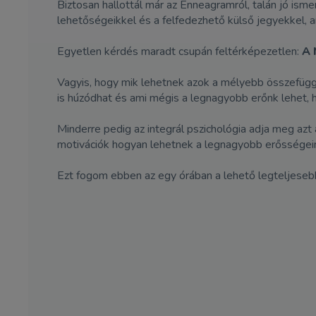
Biztosan hallottál már az Enneagramról, talán jó isme
lehetőségeikkel és a felfedezhető külső jegyekkel, ami
Egyetlen kérdés maradt csupán feltérképezetlen:
A 
Vagyis, hogy mik lehetnek azok a mélyebb összefüggé
is húzódhat és ami mégis a legnagyobb erőnk lehet, h
Minderre pedig az integrál pszichológia adja meg az
motivációk hogyan lehetnek a legnagyobb erősségei
Ezt fogom ebben az egy órában a lehető legteljese