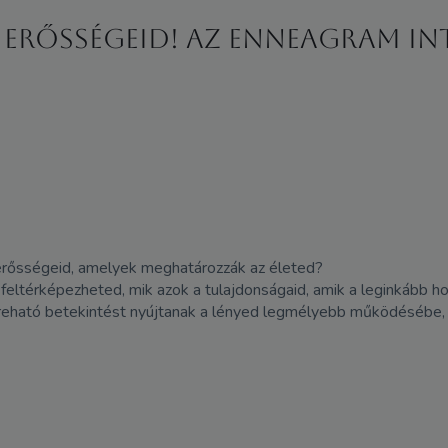
 erősségeid! Az Enneagram in
 erősségeid, amelyek meghatározzák az életed?
feltérképezheted, mik azok a tulajdonságaid, amik a leginkább h
reható betekintést nyújtanak a lényed legmélyebb működésébe, 