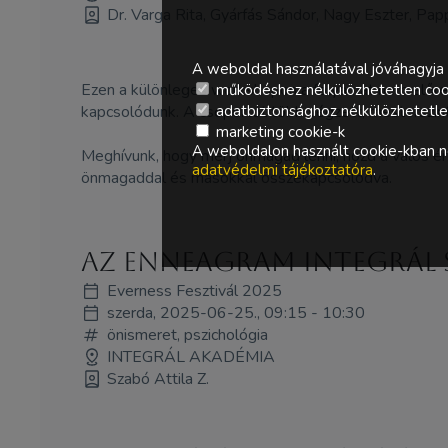
Dr. Varga Rita, Gyárfás Sándor, Nagy Eszter, Pap
A weboldal használatával jóváhagyja 
Ezen a különleges workshopon a folyamat nem előre 
működéshez nélkülözhetetlen coo
adatbiztonsághoz nélkülözhetetlen 
kapcsolódunk. A csoportot több végzett, mesterszint
marketing cookie-k
A weboldalon használt cookie-kban ne
Meghívunk, hogy merj önmagad lenni, hozd a valós ér
adatvédelmi tájékoztatóra
.
önmagaddal és másokkal összekapcsolódva.
Az Enneagram integrál 
Everness Fesztivál 2025
szerda, 2025-06-25., 09:15 - 10:30
önismeret, pszichológia
INTEGRÁL AKADÉMIA
Szabó Attila Z.