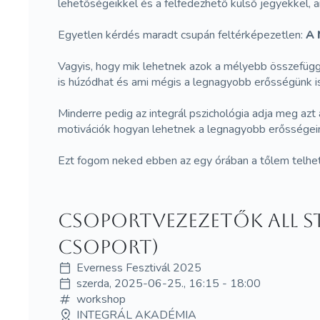
lehetőségeikkel és a felfedezhető külső jegyekkel, ami
Egyetlen kérdés maradt csupán feltérképezetlen:
A 
Vagyis, hogy mik lehetnek azok a mélyebb összefüggé
is húzódhat és ami mégis a legnagyobb erősségünk is 
Minderre pedig az integrál pszichológia adja meg az
motivációk hogyan lehetnek a legnagyobb erősségei
Ezt fogom neked ebben az egy órában a tőlem telhe
Csoportvezezetők All st
csoport)
Everness Fesztivál 2025
szerda, 2025-06-25., 16:15 - 18:00
workshop
INTEGRÁL AKADÉMIA