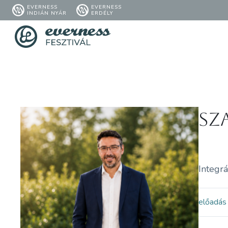
EVERNESS
EVERNESS
INDIÁN NYÁR
ERDÉLY
Sz
Integrá
előadás