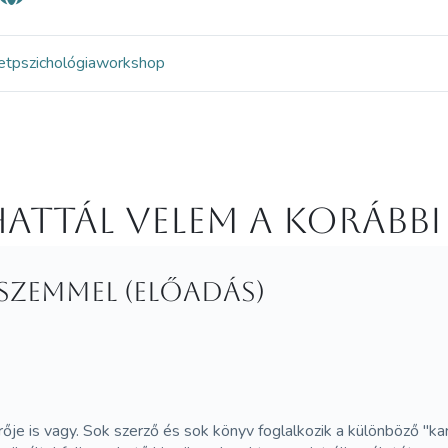
et
pszichológia
workshop
attál velem a korábbi
szemmel (Előadás)
rője is vagy. Sok szerző és sok könyv foglalkozik a különböző "kar