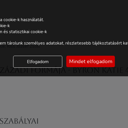
a cookie-k használatát.
kie-k
és statisztikai cookie-k
m tárolunk személyes adatokat, részletesebb tájékoztatásért kat
e, Kiss József Zsolt
Mindet elfogadom
Elfogadom
zázadi formája - Byron Katie 
 szabályai