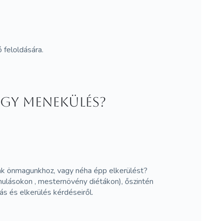
 feloldására.
gy menekülés?
nak önmagunkhoz, vagy néha épp elkerülést?
ulásokon , mesternövény diétákon), őszintén
ás és elkerülés kérdéseiről.