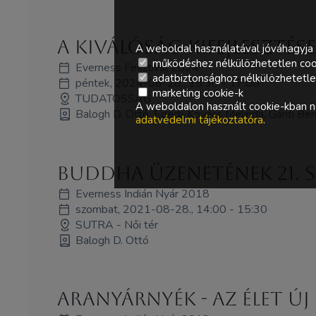
A kiválóság kifejlesztése
A weboldal használatával jóváhagyja 
működéshez nélkülözhetetlen coo
Everness Fesztivál 2024
adatbiztonsághoz nélkülözhetetlen 
péntek, 2024-06-28., 15:30 - 17:00
marketing cookie-k
TUDATOSSÁG
A weboldalon használt cookie-kban ne
Balogh D. Ottó, Egedi-Kovács Melinda, Gánti Benc
adatvédelmi tájékoztatóra
.
Buddha üzenetének 21. s
Everness Indián Nyár 2018
szombat, 2021-08-28., 14:00 - 15:30
SUTRA - Női tér
Balogh D. Ottó
Aranyárnyék - az élet új