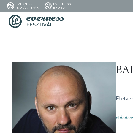
EVERNESS
EVERNESS
INDIÁN NYÁR
ERDÉLY
Ba
Életvez
előadás