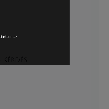
tintson az
4 kérdés