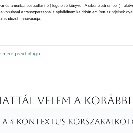
r és amerikai bestseller író ( legutolsó könyve : A sikerfeletti ember ) , éle
elvonulásai a transzperszonális spiráldinamika ritkán említett szintjeinek gya
l is idézett innovációja.
ismeret
pszichológia
attál velem a korábbi
et a 4 kontextus korszakalko