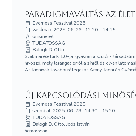
Paradigmaváltás az élet
Everness Fesztivál 2025
vasárnap, 2025-06-29., 13:30 - 14:15
önismeret
TUDATOSSÁG
Balogh D. Ottó
Szakmai életünk 1.0-ja gyakran a szülői - társadalm
hívószó, mely lerángat erről a sínről és olyan látomá
Az ikigainak további rétegei az Arany Ikigai és Gyémán
Új kapcsolódási minőség
Everness Fesztivál 2025
szombat, 2025-06-28., 14:30 - 15:30
TUDATOSSÁG
Balogh D. Ottó, Joós István
hamarosan...