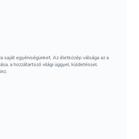
za saját egyéniségünket. Az életközép válsága az a
sa, a hozzátartozó világi üggyel, küldetéssel.
lez.