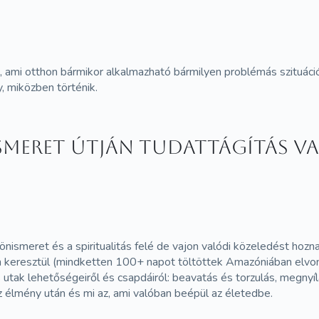
ami otthon bármikor alkalmazható bármilyen problémás szituáció
, miközben történik.
meret útján Tudattágítás va
nismeret és a spiritualitás felé de vajon valódi közeledést hoz
 keresztül (mindketten 100+ napot töltöttek Amazóniában elvon
tak lehetőségeiről és csapdáiról: beavatás és torzulás, megnyíl
az élmény után és mi az, ami valóban beépül az életedbe.