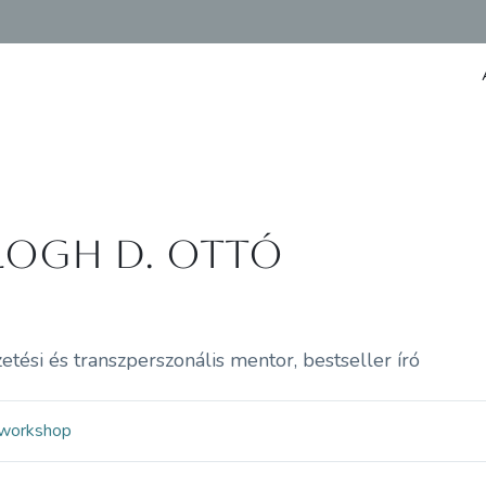
logh D. Ottó
etési és transzperszonális mentor, bestseller író
workshop