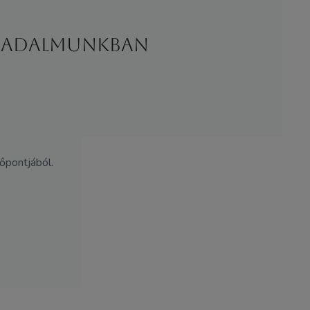
ársadalmunkban
őpontjából.