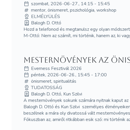
szombat, 2026-06-27., 14:15 - 15:45
mentor, önismeret, pszichológia, workshop
ELMÉLYÜLÉS
Balogh D. Ottó
Hozd a telefonod és megtanulsz egy olyan módszert, 
M-Ottó: Nem az számít, mi történik, hanem az, ki vagy
Mesternövények az önis
Everness Fesztivál 2026
péntek, 2026-06-26., 15:45 - 17:00
önismeret, spiritualitás
TUDATOSSÁG
Balogh D. Ottó, Kun Szilvi
A mesternövények sokunk számára nyitnak kaput az ö
Balogh D. Ottó és Kun Szilvi személyes élményeiken
beszélnek a mára oly divatossá vált mesternövényes u
Fókuszban az, amiről ritkábban esik szó: mi történik 