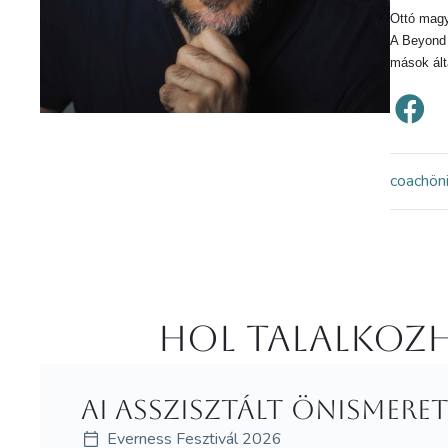
Ottó magya
A Beyond 
mások álta
coach
ön
Hol Talalkozh
AI asszisztált önismer
Everness Fesztivál 2026