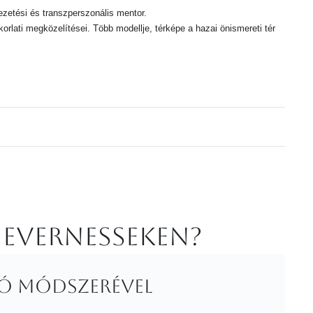
tvezetési és transzperszonális mentor.
korlati megközelítései. Több modellje, térképe a hazai önismereti tér
 Evernesseken?
tó módszerével