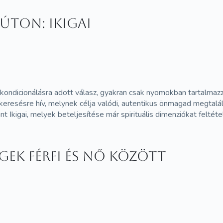
úton: Ikigai
i kondicionálásra adott válasz, gyakran csak nyomokban tartalmaz
skeresésre hív, melynek célja valódi, autentikus önmagad megtalálá
t Ikigai, melyek beteljesítése már spirituális dimenziókat feltéte
ek férfi és nő között