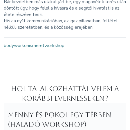
Bár kezdetben más utakat járt be, egy magánéleti törés után
döntött úgy, hogy felel a hívásra és a segítői hivatást is az
élete részéve teszi.
Hisz a nyílt kommunikációban, az igaz pillanatban, feltétel
nélküli szeretetben, és a közösség erejében.
bodywork
önismeret
workshop
Hol Talalkozhattál velem a
korábbi Evernesseken?
Menny és pokol egy térben
(haladó workshop)