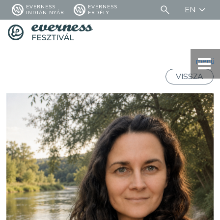
EVERNESS
EVERNESS
EN
INDIÁN NYÁR
ERDÉLY
menü
VISSZA