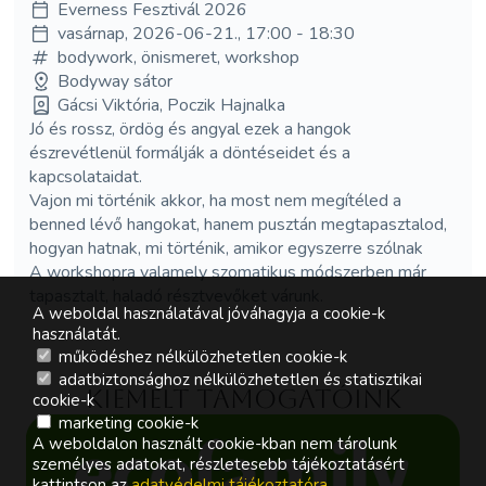
Everness Fesztivál 2026
vasárnap, 2026-06-21., 17:00 - 18:30
bodywork, önismeret, workshop
Bodyway sátor
Gácsi Viktória, Poczik Hajnalka
Jó és rossz, ördög és angyal ezek a hangok
észrevétlenül formálják a döntéseidet és a
kapcsolataidat.
Vajon mi történik akkor, ha most nem megítéled a
benned lévő hangokat, hanem pusztán megtapasztalod,
hogyan hatnak, mi történik, amikor egyszerre szólnak
A workshopra valamely szomatikus módszerben már
tapasztalt, haladó résztvevőket várunk.
A weboldal használatával jóváhagyja a cookie-k
használatát.
működéshez nélkülözhetetlen cookie-k
adatbiztonsághoz nélkülözhetetlen és statisztikai
Kiemelt támogatóink
cookie-k
marketing cookie-k
A weboldalon használt cookie-kban nem tárolunk
személyes adatokat, részletesebb tájékoztatásért
kattintson az
adatvédelmi tájékoztatóra
.