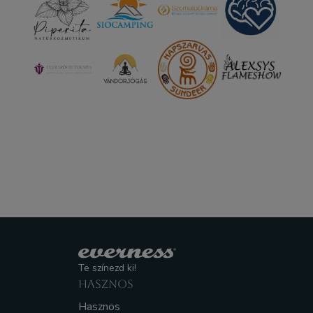
Te színezd ki!
HASZNOS
Hasznos