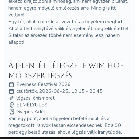
elkezd kirajzolódni a minőség, ami nem egyszeri pillanat,
hanem egyre mélyülő emlékezés arra: Mindig is itt
voltam!
Egy tér, ahol a mozdulat vezet és a figyelem megtart.
Ahol a test iránytűvé válik és a jelenlét megtelik élettel.
S talán az érkezés többé nem esemény lesz, hanem
állapot!
A jelenlét lélegzete Wim Hof
módszer légzés
Everness Fesztivál 2026
csütörtök, 2026-06-25., 19:15 - 20:45
légzés, önismeret
ELMÉLYÜLÉS
Gyepes Adél
Van egy pont, ahol a figyelem befelé indul, és a
megszokott irányok lassan elcsendesednek. Ez a 90
perc egy belső utazás, ahol a légzés válik iránytűddé.
Ahogy a folyamat kibontakozik, a belső tér fokozatosan