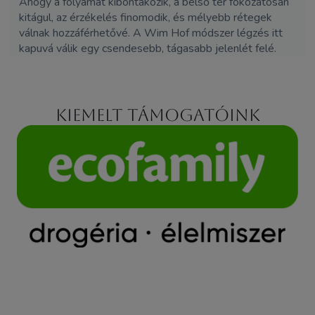
Ahogy a folyamat kibontakozik, a belső tér fokozatosan
kitágul, az érzékelés finomodik, és mélyebb rétegek
válnak hozzáférhetővé. A Wim Hof módszer légzés itt
kapuvá válik egy csendesebb, tágasabb jelenlét felé.
Kiemelt támogatóink