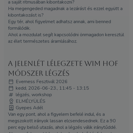
a saját ritmusában kibontakozni?
Ha megengeded magadnak a lezárást és ezzel együtt a
kibontakozást is?
Egy tér, ahol figyelmet adhatsz annak, ami benned
formálódik.
Ahol a mozdulat segít kapcsolódni önmagadon keresztül
az élet természetes áramlásához.
A jelenlét lélegzete Wim Hof
módszer légzés
Everness Fesztivál 2026
kedd, 2026-06-23., 11:45 - 13:15
légzés, workshop
ELMÉLYÜLÉS
Gyepes Adél
Van egy pont, ahol a figyelem befelé indul, és a
megszokott irányok lassan elcsendesednek. Ez a 90
perc egy belső utazás, ahol a légzés válik iránytűddé.