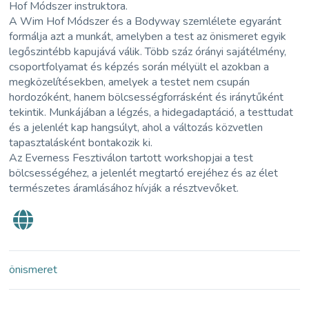
Hof Módszer instruktora.
A Wim Hof Módszer és a Bodyway szemlélete egyaránt
formálja azt a munkát, amelyben a test az önismeret egyik
legőszintébb kapujává válik. Több száz órányi sajátélmény,
csoportfolyamat és képzés során mélyült el azokban a
megközelítésekben, amelyek a testet nem csupán
hordozóként, hanem bölcsességforrásként és iránytűként
tekintik. Munkájában a légzés, a hidegadaptáció, a testtudat
és a jelenlét kap hangsúlyt, ahol a változás közvetlen
tapasztalásként bontakozik ki.
Az Everness Fesztiválon tartott workshopjai a test
bölcsességéhez, a jelenlét megtartó erejéhez és az élet
természetes áramlásához hívják a résztvevőket.
önismeret