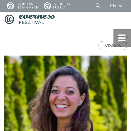
EVERNESS
EVERNESS
EN
INDIÁN NYÁR
ERDÉLY
menü
VISSZA