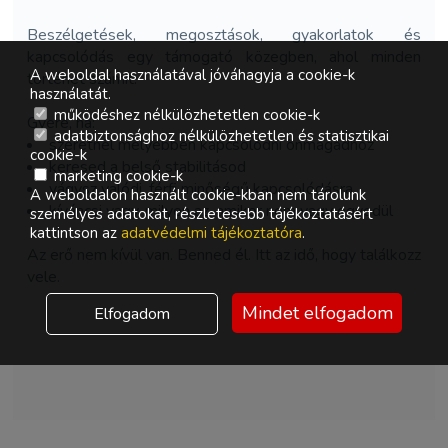
Beszélgetések, megosztások, gyakorlatok és
kapcsolódás egy támogató közegben, ahol minden
A weboldal használatával jóváhagyja a cookie-k
történet számít.
használatát.
működéshez nélkülözhetetlen cookie-k
Gyere, ha:
adatbiztonsághoz nélkülözhetetlen és statisztikai
szeretnél mélyebben kapcsolódni önmagadhoz
cookie-k
keresed a belső stabilitásod
marketing cookie-k
vágysz valódi, férfi minőségű kapcsolódásra
A weboldalon használt cookie-kban nem tárolunk
kíváncsi vagy, milyen az, amikor nem vagy egyedül
személyes adatokat, részletesebb tájékoztatásért
kattintson az
adatvédelmi tájékoztatóra
.
Az erő nem kívül van. Benned él. Itt az idő, hogy találkozz
vele.
Mindet elfogadom
Elfogadom