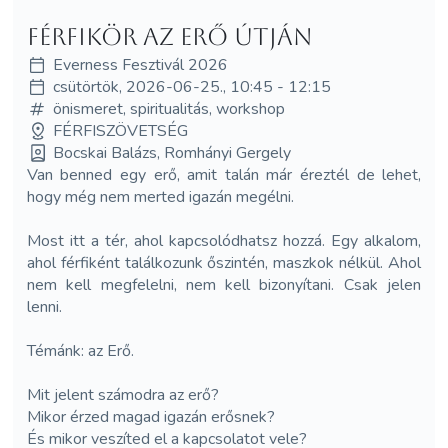
Férfikör Az Erő Útján
Everness Fesztivál 2026
csütörtök, 2026-06-25., 10:45 - 12:15
önismeret, spiritualitás, workshop
FÉRFISZÖVETSÉG
Bocskai Balázs, Romhányi Gergely
Van benned egy erő, amit talán már éreztél de lehet,
hogy még nem merted igazán megélni.
Most itt a tér, ahol kapcsolódhatsz hozzá. Egy alkalom,
ahol férfiként találkozunk őszintén, maszkok nélkül. Ahol
nem kell megfelelni, nem kell bizonyítani. Csak jelen
lenni.
Témánk: az Erő.
Mit jelent számodra az erő?
Mikor érzed magad igazán erősnek?
És mikor veszíted el a kapcsolatot vele?