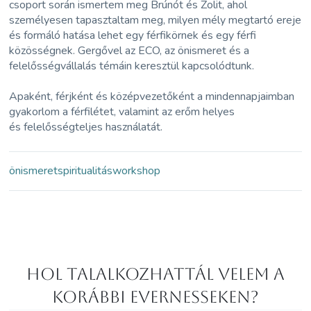
csoport során ismertem meg Brúnót és Zolit, ahol
személyesen tapasztaltam meg, milyen mély megtartó ereje
és formáló hatása lehet egy férfikörnek és egy férfi
közösségnek. Gergővel az ECO, az önismeret és a
felelősségvállalás témáin keresztül kapcsolódtunk.
Apaként, férjként és középvezetőként a mindennapjaimban
gyakorlom a férfilétet, valamint az erőm helyes
és felelősségteljes használatát.
önismeret
spiritualitás
workshop
Hol Talalkozhattál velem a
korábbi Evernesseken?