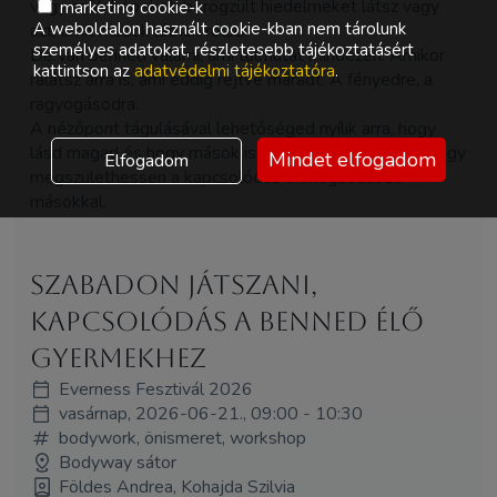
vagy szűk képeket, berögzült hiedelmeket látsz vagy
marketing cookie-k
A weboldalon használt cookie-kban nem tárolunk
azt, amit mások látnak rólad.
személyes adatokat, részletesebb tájékoztatásért
De van benned valami, ami túlmutat mindezen. Amikor
kattintson az
adatvédelmi tájékoztatóra
.
rálátsz arra is, ami eddig rejtve maradt. A fényedre, a
ragyogásodra.
A nézőpont tágulásával lehetőséged nyílik arra, hogy
lásd magad és hogy mások is valóban láthassanak. Hogy
Mindet elfogadom
Elfogadom
megszülethessen a kapcsolódás önmagaddal és
másokkal.
Szabadon játszani,
kapcsolódás a benned élő
gyermekhez
Everness Fesztivál 2026
vasárnap, 2026-06-21., 09:00 - 10:30
bodywork, önismeret, workshop
Bodyway sátor
Földes Andrea, Kohajda Szilvia