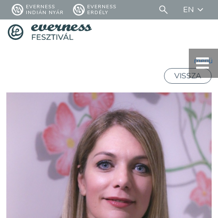
EVERNESS
EVERNESS
EN
INDIÁN NYÁR
ERDÉLY
menü
VISSZA