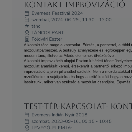
Kontakt improvizáció
Everness Fesztivál 2024
szombat, 2024-06-29., 11:30 - 13:00
tánc
TÁNCOS PART
Földvári Eszter
A kontakt tánc maga a kapcsolat. Érintés, a partnerrel, a többi
mozdulatpárbeszéd. A testsúly áthelyezése és legfőképpen egy
modern tánc, illetve az Aikido elemeinek ötvözésével.
A kontakt improvizáció alapjai Paxton kísérleti táncműhelyeib
mozdulat áramlását keresi, érzékenyít a partnertől érkező im
improvizáció a jelen pillanatból születik. Nem a mozdulatokkal 
rezdüléseire, a sajátjainkra és hogy a kettő között hogyan hoz
lassítsunk, mikor van szükség a mozdulat csendjére. Egymás v
Test-Tér-Kapcsolat- kon
Everness Indián Nyár 2018
szombat, 2023-09-16., 09:15 - 10:45
LEVEGŐ-ELEM tér