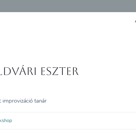
ldvári Eszter
 improvizáció tanár
kshop