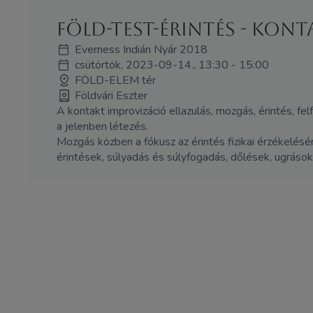
Föld-Test-Érintés - kon
Everness Indián Nyár 2018
csütörtök, 2023-09-14., 13:30 - 15:00
FÖLD-ELEM tér
Földvári Eszter
A kontakt improvizáció ellazulás, mozgás, érintés, fe
a jelenben létezés.
Mozgás közben a fókusz az érintés fizikai érzékelésé
érintések, súlyadás és súlyfogadás, dőlések, ugrások