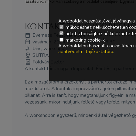
lassítsunk, mikor van szükség a mozdulat csendjére. Egymás v
A weboldal használatával jóváhagyja 
Kontakt tánc worksh
működéshez nélkülözhetetlen coo
adatbiztonsághoz nélkülözhetetlen 
Everness Fesztivál 2024
marketing cookie-k
vasárnap, 2024-06-30., 08:00 - 09:30
A weboldalon használt cookie-kban ne
tánc, workshop
adatvédelmi tájékoztatóra
.
SUTRA
Földvári Eszter
A kontakt tánc maga a kapcsolat. Érintés, a partnerre
Ez a mozgásforma érzékenyít a partnertől érkező imp
mozdulatok. A kontakt improvizáció a jelen pillanatb
pillanat. Arra is tanít, hogy megtanuljunk figyelni a 
vezessünk, mikor induljunk felfelé vagy lefelé, milye
A workshopon egyszerű, mindenki által végezhető gy