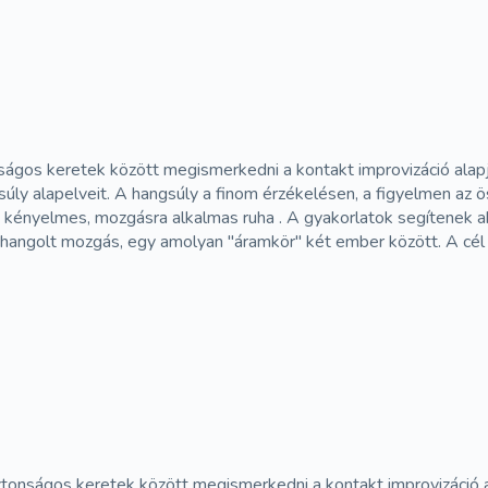
ágos keretek között megismerkedni a kontakt improvizáció alapja
nsúly alapelveit. A hangsúly a finom érzékelésen, a figyelmen a
 kényelmes, mozgásra alkalmas ruha . A gyakorlatok segítenek a
hangolt mozgás, egy amolyan "áramkör" két ember között. A cél 
tonságos keretek között megismerkedni a kontakt improvizáció al