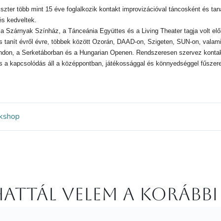
Eszter több mint 15 éve foglalkozik kontakt improvizációval táncosként és t
és kedveltek.
a Szárnyak Színház, a Tánceánia Együttes és a Living Theater tagja volt el
 és tanít évről évre, többek között Ozorán, DAAD-on, Szigeten, SUN-on, vala
ndon, a Serketáborban és a Hungarian Openen. Rendszeresen szervez kontak
s a kapcsolódás áll a középpontban, játékossággal és könnyedséggel fűszer
kshop
attál velem a korábbi