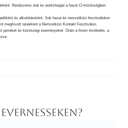
anárként. Rendszeres órái és workshopjai a hazai CI-közösségben
őadóként és alkotótársként. Sok hazai és nemzetközi fesztiválokon
mint meghívott tanárként a Nemzetközi Kontakt Fesztiválon,
t jameket és közösségi eseményeket. Óráin a finom érzékelés, a
ezve.
 Evernesseken?