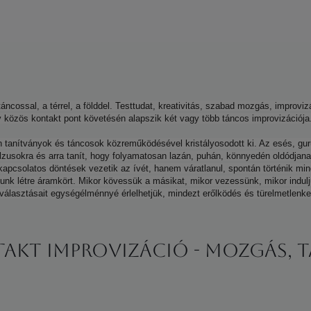
 táncossal, a térrel, a földdel. Testtudat, kreativitás, szabad mozgás, improv
 közös kontakt pont követésén alapszik két vagy több táncos improvizációja
en tanítványok és táncosok közreműködésével kristályosodott ki. Az esés, gu
pulzusokra és arra tanít, hogy folyamatosan lazán, puhán, könnyedén oldódj
kapcsolatos döntések vezetik az ívét, hanem váratlanul, spontán történik mind
zunk létre áramkört. Mikor kövessük a másikat, mikor vezessünk, mikor indulj
álasztásait egységélménnyé érlelhetjük, mindezt erőlködés és türelmetlenke
takt improvizáció - MOZGÁS, 