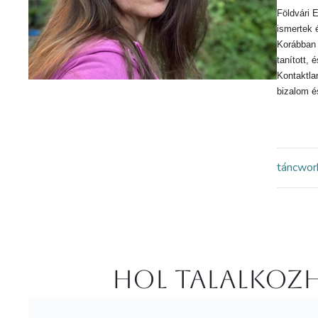
Földvári 
ismertek 
Korábban 
tanított,
Kontaktla
bizalom é
tánc
wor
Hol Talalkozh