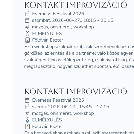
Kontakt improvizáció
Everness Fesztivál 2026
szombat, 2026-06-27., 18:15 - 20:15
mozgás, önismeret, workshop
ELMÉLYÜLÉS
Földvári Eszter
Ez a workshop azoknak szól, akik szeretnének biztons
gördülés, az érintés és a partnerrel való közös egye
szükséges táncos előképzettség, csak nyitottság, és
megtapasztald, hogyan születhet spontán, élő, össze
Kontakt improvizáció
Everness Fesztivál 2026
szerda, 2026-06-24., 15:45 - 17:15
mozgás, önismeret, workshop
ELMÉLYÜLÉS
Földvári Eszter
Ez a két workshop azoknak szól, akik szeretnének biz