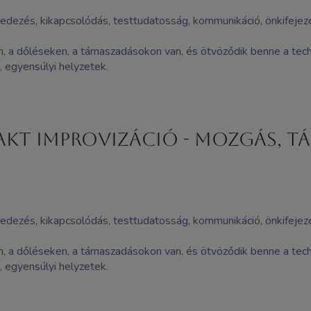
lfedezés, kikapcsolódás, testtudatosság, kommunikáció, önkifejezé
n, a dőléseken, a támaszadásokon van, és ötvöződik benne a tech
, egyensúlyi helyzetek.
takt improvizáció - MOZGÁS, T
lfedezés, kikapcsolódás, testtudatosság, kommunikáció, önkifejezé
n, a dőléseken, a támaszadásokon van, és ötvöződik benne a tech
, egyensúlyi helyzetek.