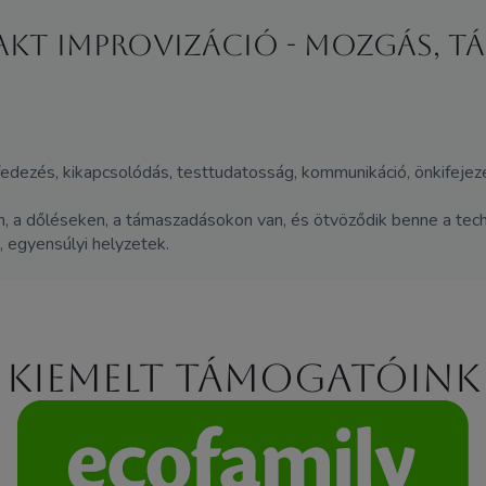
takt improvizáció - MOZGÁS, T
lfedezés, kikapcsolódás, testtudatosság, kommunikáció, önkifejezé
n, a dőléseken, a támaszadásokon van, és ötvöződik benne a tech
, egyensúlyi helyzetek.
Kiemelt támogatóink