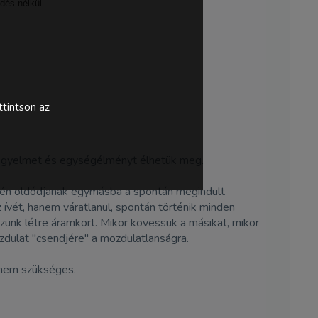
dés nélkül.
tintson az
di figyelmet és egységélményt élhetük meg.
yedén oldódjanak egymásba a spontán megindult
 ívét, hanem váratlanul, spontán történik minden
ozzunk létre áramkört. Mikor kövessük a másikat, mikor
ozdulat "csendjére" a mozdulatlanságra.
 nem szükséges.