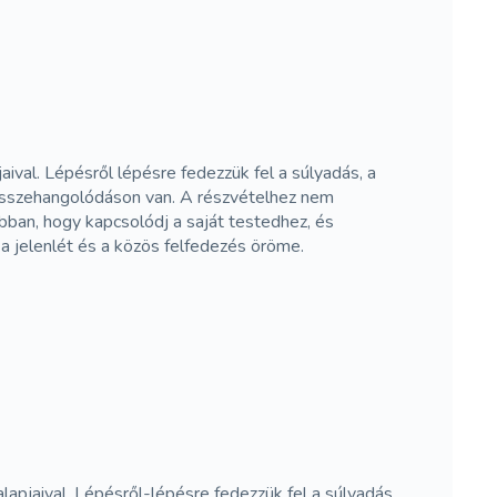
ival. Lépésről lépésre fedezzük fel a súlyadás, a
z összehangolódáson van. A részvételhez nem
bban, hogy kapcsolódj a saját testedhez, és
a jelenlét és a közös felfedezés öröme.
apjaival. Lépésről-lépésre fedezzük fel a súlyadás,