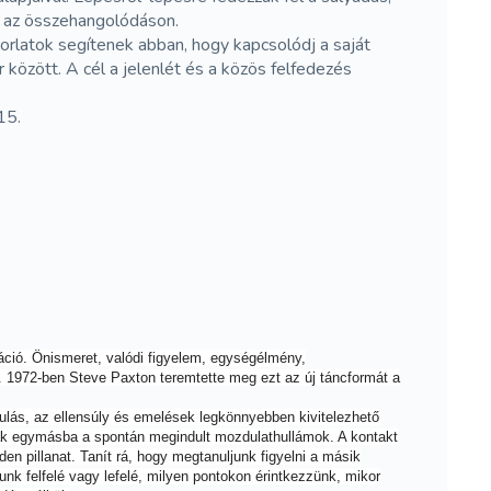
és az összehangolódáson.
rlatok segítenek abban, hogy kapcsolódj a saját
özött. A cél a jelenlét és a közös felfedezés
:15.
izáció. Önismeret, valódi figyelem, egységélmény,
. 1972-ben Steve Paxton teremtette meg ezt az új táncformát a
rulás, az ellensúly és emelések legkönnyebben kivitelezhető
anak egymásba a spontán megindult mozdulathullámok. A kontakt
en pillanat. Tanít rá, hogy megtanuljunk figyelni a másik
unk felfelé vagy lefelé, milyen pontokon érintkezzünk, mikor