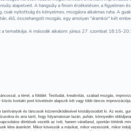
yensúly alapelveit. A hangsúly a finom érzékelésen, a figyelmen 
 csak nyitottság és kényelmes, mozgásra alkalmas ruha. A gyako
án, élő, összehangolt mozgás, egy amolyan "áramkör" két ember k
 a tematikája. A második alkalom: június 27. szombat 18:15-20
 táncossal, a térrel, a földdel. Testtudat, kreativitás, szabad mozgás, improv
 közös kontakt pont követésén alapszik két vagy több táncos improvizációja
en tanítványok és táncosok közreműködésével kristályosodott ki. Az esés, gu
pulzusokra és arra tanít, hogy folyamatosan lazán, puhán, könnyedén oldódj
kapcsolatos döntések vezetik az ívét, hanem váratlanul, spontán történik mind
zunk létre áramkört. Mikor kövessük a másikat, mikor vezessünk, mikor indulj