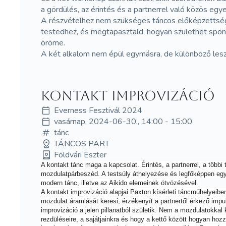
a gördülés, az érintés és a partnerrel való közös eg
A részvételhez nem szükséges táncos előképzettség,
testedhez, és megtapasztald, hogyan születhet spont
öröme.
A két alkalom nem épül egymásra, de különböző lesz
Kontakt improvizáció
Everness Fesztivál 2024
vasárnap, 2024-06-30., 14:00 - 15:00
tánc
TÁNCOS PART
Földvári Eszter
A kontakt tánc maga a kapcsolat. Érintés, a partnerrel, a többi
mozdulatpárbeszéd. A testsúly áthelyezése és legfőképpen egy
modern tánc, illetve az Aikido elemeinek ötvözésével.
A kontakt improvizáció alapjai Paxton kísérleti táncműhelyeib
mozdulat áramlását keresi, érzékenyít a partnertől érkező im
improvizáció a jelen pillanatból születik. Nem a mozdulatokkal 
rezdüléseire, a sajátjainkra és hogy a kettő között hogyan hoz