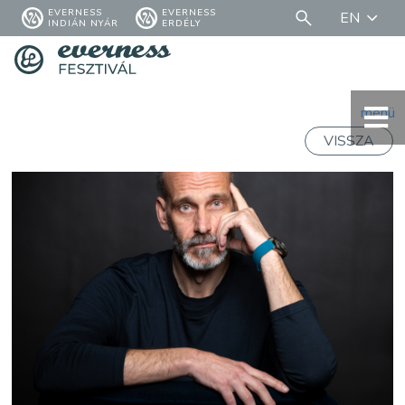
EVERNESS
EVERNESS
EN
INDIÁN NYÁR
ERDÉLY
menü
VISSZA