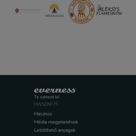
Te színezd ki!
HASZNOS
Hasznos
Média megjelenések
Letölthető anyagok