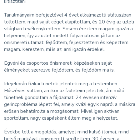
kitisztítani.
Tanulmányaim befejeztével 4 évet alkalmazotti státuszban
töltöttem, majd saját céget alapítottam, és 20 évig az üzleti
világban tevékenykedtem. Sosem éreztem magam igazán a
helyemen, így az üzlet mellett folyamatosan jártam az
önismereti utamat: fejlődtem, fejlesztettem és képeztem
magam. Kerestem, mi is az, ami igazán érdekel.
Egyéni és csoportos önismereti képzéseken saját
élményeket szerezve fejlődtem, és fejlődöm ma is.
Idejekorán fizikai tünetek jelentek meg a testemben.
Húszéves voltam, amikor az ízületeim jeleztek, ám múló
tünetnek gondoltam a fájdalmat. 24 évesen intenzív
gerincprobléma lépett fel, amely kvázi egyik napról a másikra
erősen behatárolta a mozgásomat. Mivel igen aktívan
sportoltam, nagy csapásként éltem meg a helyzetet.
Évekbe telt a megoldás, amelyet mind külső (torna), mind
belső munkával (önismeret) segítettem. 30 évesen a