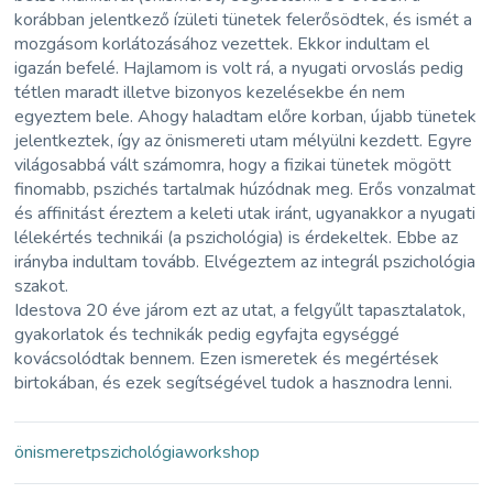
korábban jelentkező ízületi tünetek felerősödtek, és ismét a
mozgásom korlátozásához vezettek. Ekkor indultam el
igazán befelé. Hajlamom is volt rá, a nyugati orvoslás pedig
tétlen maradt illetve bizonyos kezelésekbe én nem
egyeztem bele. Ahogy haladtam előre korban, újabb tünetek
jelentkeztek, így az önismereti utam mélyülni kezdett. Egyre
világosabbá vált számomra, hogy a fizikai tünetek mögött
finomabb, pszichés tartalmak húzódnak meg. Erős vonzalmat
és affinitást éreztem a keleti utak iránt, ugyanakkor a nyugati
lélekértés technikái (a pszichológia) is érdekeltek. Ebbe az
irányba indultam tovább. Elvégeztem az integrál pszichológia
szakot.
Idestova 20 éve járom ezt az utat, a felgyűlt tapasztalatok,
gyakorlatok és technikák pedig egyfajta egységgé
kovácsolódtak bennem. Ezen ismeretek és megértések
birtokában, és ezek segítségével tudok a hasznodra lenni.
önismeret
pszichológia
workshop