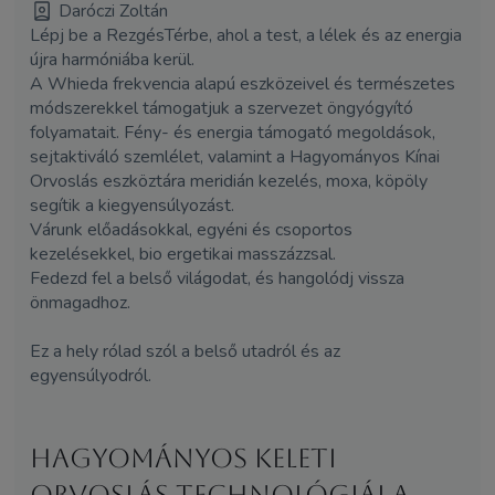
Daróczi Zoltán
Lépj be a RezgésTérbe, ahol a test, a lélek és az energia
újra harmóniába kerül.
A Whieda frekvencia alapú eszközeivel és természetes
módszerekkel támogatjuk a szervezet öngyógyító
folyamatait. Fény- és energia támogató megoldások,
sejtaktiváló szemlélet, valamint a Hagyományos Kínai
Orvoslás eszköztára meridián kezelés, moxa, köpöly
segítik a kiegyensúlyozást.
Várunk előadásokkal, egyéni és csoportos
kezelésekkel,
bio ergetikai
masszázzsal.
Fedezd fel a belső világodat, és hangolódj vissza
önmagadhoz.
Ez a hely rólad szól a belső utadról és az
egyensúlyodról.
Hagyományos keleti
orvoslás technológiái a