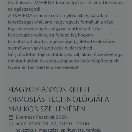
Csatlakozz a WHIEDA közösségéhez, és vedd kezedbe
az egészséged!
A WHIEDA mindenki előtt nyitva áll, és páratlan
lehetőséget kínál arra, hogy együtt formáljuk a világ
legsikeresebb egészségipari platformját. Lépj
kapcsolatba velünk, és fedezd fel, hogyan
kamatoztathatod az egészséged, jóléted érdekében
személyes vagy üzleti céljaid eléréséhez!
Kérj részletes tájékoztatást, és válj aktív részesévé egy
fenntarthatóbb és egészségesebb jövő felépítésének!
Gyere és teszteld le a termékeket!
Hagyományos keleti
orvoslás technológiái a
mai kor szellemében
Everness Fesztivál 2026
hétfő, 2026-06-22., 10:30 - 12:00
holisztikus, masszázs, spiritualitás, terápia,