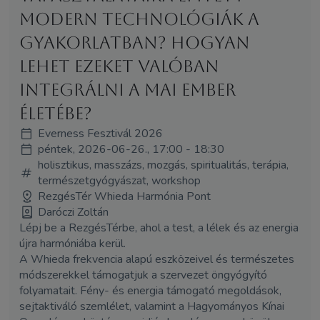
modern technológiák a
gyakorlatban? Hogyan
lehet ezeket valóban
integrálni a mai ember
életébe?
Everness Fesztivál 2026
péntek, 2026-06-26., 17:00 - 18:30
holisztikus, masszázs, mozgás, spiritualitás, terápia,
természetgyógyászat, workshop
RezgésTér Whieda Harmónia Pont
Daróczi Zoltán
Lépj be a RezgésTérbe, ahol a test, a lélek és az energia
újra harmóniába kerül.
A Whieda frekvencia alapú eszközeivel és természetes
módszerekkel támogatjuk a szervezet öngyógyító
folyamatait. Fény- és energia támogató megoldások,
sejtaktiváló szemlélet, valamint a Hagyományos Kínai