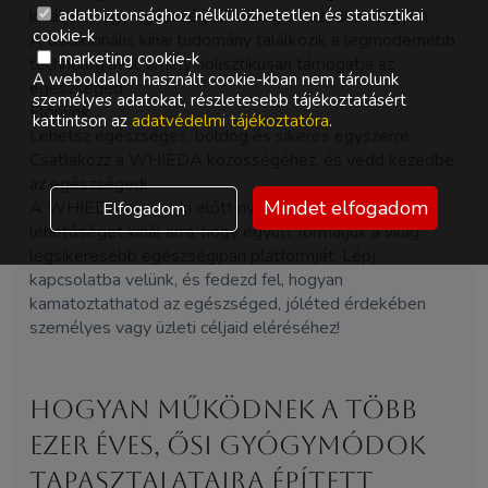
kínálják, hogy egészséged mindig a kezedben legyen.
adatbiztonsághoz nélkülözhetetlen és statisztikai
cookie-k
A tradicionális kínai tudomány találkozik a legmodernebb
marketing cookie-k
technológiával, amely holisztikusan támogatja az
A weboldalon használt cookie-kban nem tárolunk
egészséged.
személyes adatokat, részletesebb tájékoztatásért
Előnyök
kattintson az
adatvédelmi tájékoztatóra
.
Lehetsz egészséges, boldog és sikeres egyszerre.
Csatlakozz a WHIEDA közösségéhez, és vedd kezedbe
az egészséged!
Mindet elfogadom
A WHIEDA mindenki előtt nyitva áll, és páratlan
Elfogadom
lehetőséget kínál arra, hogy együtt formáljuk a világ
legsikeresebb egészségipari platformját. Lépj
kapcsolatba velünk, és fedezd fel, hogyan
kamatoztathatod az egészséged, jóléted érdekében
személyes vagy üzleti céljaid eléréséhez!
Hogyan működnek a több
ezer éves, ősi gyógymódok
tapasztalataira épített