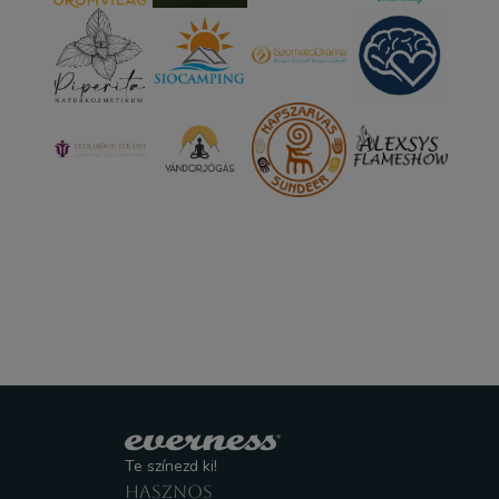
Te színezd ki!
HASZNOS