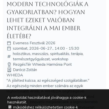
modern technológiák a
gyakorlatban? Hogyan
lehet ezeket valóban
integrálni a mai ember
életébe?
Everness Fesztivál 2026
szombat, 2026-06-27., 14:00 - 15:30
holisztikus, masszázs, spiritualitás, terápia,
természetgyógyászat, workshop
RezgésTér Whieda Harmónia Pont
Daróczi Zoltán
WHIEDA
"A jóléted kulcsa, az egészséged szolgálatában."
Az egészség minden ember számára az egyik
legfontosabb érték. A WHIEDA segítségével
mostantól könnyedén irányíthatod és támogathatod
A weboldal használatával jóváhagyja a cookie-k
saját jóléted. Innovatív megoldásaink a legmodernebb
használatát.
technológiák és a felhasználóbarát design ötvözetét
működéshez nélkülözhetetlen cookie-k