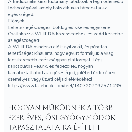
A tradicionális kínai tudomány találkozik a legmodernebb
technológiával, amely holisztikusan támogatja az
egészséged.
Előnyök
Lehetsz egészséges, boldog és sikeres egyszerre.
Csatlakozz a WHIEDA közösségéhez, és vedd kezedbe
az egészséged!
A WHIEDA mindenki előtt nyitva áll, és páratlan
lehetőséget kínál arra, hogy együtt formáljuk a világ
legsikeresebb egészségipari platformját. Lépj
kapcsolatba velünk, és fedezd fel, hogyan
kamatoztathatod az egészséged, jóléted érdekében
személyes vagy üzleti céljaid eléréséhez!
https://www.facebook.com/reel/1407207037571439
Hogyan működnek a több
ezer éves, ősi gyógymódok
tapasztalataira épített