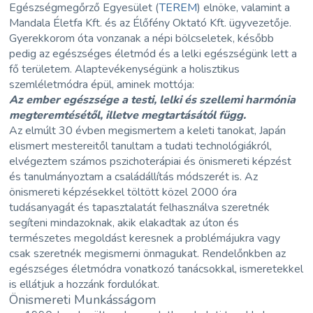
Egészségmegőrző Egyesület (
TEREM
) elnöke, valamint a
Mandala Életfa Kft. és az Élőfény Oktató Kft. ügyvezetője.
Gyerekkorom óta vonzanak a népi bölcseletek, később
pedig az egészséges életmód és a lelki egészségünk lett a
fő területem. Alaptevékenységünk a holisztikus
szemléletmódra épül, aminek mottója:
Az ember egészsége a testi, lelki és szellemi harmónia
megteremtésétől, illetve megtartásától függ.
Az elmúlt 30 évben megismertem a keleti tanokat, Japán
elismert mestereitől tanultam a tudati technológiákról,
elvégeztem számos pszichoterápiai és önismereti képzést
és tanulmányoztam a családállítás módszerét is. Az
önismereti képzésekkel töltött közel 2000 óra
tudásanyagát és tapasztalatát felhasználva szeretnék
segíteni mindazoknak, akik elakadtak az úton és
természetes megoldást keresnek a problémájukra vagy
csak szeretnék megismerni önmagukat. Rendelőnkben az
egészséges életmódra vonatkozó tanácsokkal, ismeretekkel
is ellátjuk a hozzánk fordulókat.
Önismereti Munkásságom