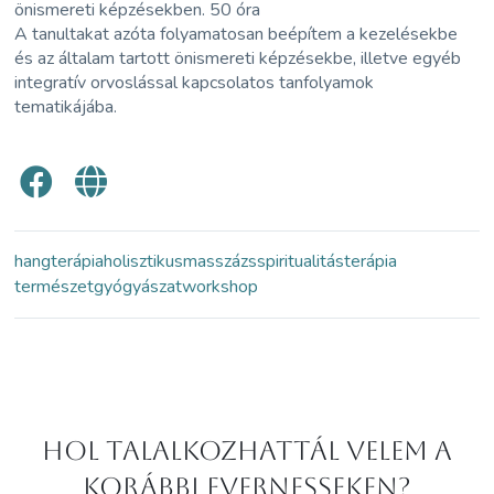
önismereti képzésekben. 50 óra
A tanultakat azóta folyamatosan beépítem a kezelésekbe
és az általam tartott önismereti képzésekbe, illetve egyéb
integratív orvoslással kapcsolatos tanfolyamok
tematikájába.
hangterápia
holisztikus
masszázs
spiritualitás
terápia
természetgyógyászat
workshop
Hol Talalkozhattál velem a
korábbi Evernesseken?