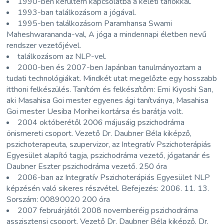
1990-ben kerültem kapcsolatba a keleti tanokkal.
1993-ban találkozásom a jógával.
1995-ben találkozásom Paramhansa Swami
Maheshwarananda-val, A jóga a mindennapi életben nevű
rendszer vezetőjével.
találkozásom az NLP-vel.
2000-ben és 2007-ben Japánban tanulmányoztam a
tudati technológiákat. Mindkét utat megelőzte egy hosszabb
itthoni felkészülés. Tanítóm és felkészítőm: Emi Kiyoshi San,
aki Masahisa Goi mester egyenes ági tanítványa, Masahisa
Goi mester Uesiba Morihei kortársa és barátja volt.
2004 októberétől 2006 májusáig pszichodráma
önismereti csoport. Vezető Dr. Daubner Béla kiképző,
pszichoterapeuta, szupervizor, az Integratív Pszichoterápiás
Egyesület alapító tagja, pszichodráma vezető, jógatanár és
Daubner Eszter pszichodráma vezető. 250 óra
2006-ban az Integratív Pszichoterápiás Egyesület NLP
képzésén való sikeres részvétel. Befejezés: 2006. 11. 13.
Sorszám: 00890020 200 óra
2007 februárjától 2008 novemberéig pszichodráma
asszisztensi csoport. Vezető Dr. Daubner Béla kiképző, Dr.