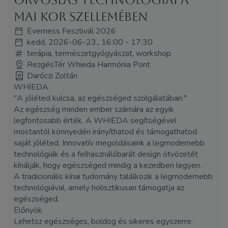
mai kor szellemében
Everness Fesztivál 2026
kedd, 2026-06-23., 16:00 - 17:30
terápia, természetgyógyászat, workshop
RezgésTér Whieda Harmónia Pont
Daróczi Zoltán
WHIEDA
"A jóléted kulcsa, az egészséged szolgálatában."
Az egészség minden ember számára az egyik
legfontosabb érték. A WHIEDA segítségével
mostantól könnyedén irányíthatod és támogathatod
saját jóléted. Innovatív megoldásaink a legmodernebb
technológiák és a felhasználóbarát design ötvözetét
kínálják, hogy egészséged mindig a kezedben legyen.
A tradicionális kínai tudomány találkozik a legmodernebb
technológiával, amely holisztikusan támogatja az
egészséged.
Előnyök
Lehetsz egészséges, boldog és sikeres egyszerre.