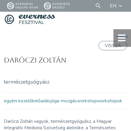
EVERNESS
EVERNESS
EN
INDIÁN NYÁR
ERDÉLY
menü
VISSZA
Daróczi Zoltán
természetgyógyász
egyéni kezelők
előadás
jóga-mozgás
workshop
workshopok
Daróczi Zoltán vagyok, természetgyógyász, a Magyar
Integratív Medicina Szövetség alelnöke, a Természetes