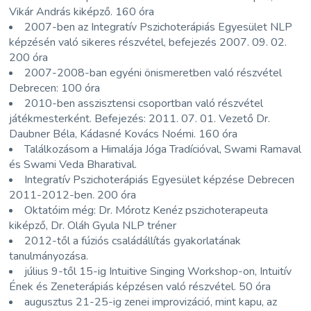
Vikár András kiképző. 160 óra
2007-ben az Integratív Pszichoterápiás Egyesület NLP
képzésén való sikeres részvétel, befejezés 2007. 09. 02.
200 óra
2007-2008-ban egyéni önismeretben való részvétel
Debrecen: 100 óra
2010-ben asszisztensi csoportban való részvétel
játékmesterként. Befejezés: 2011. 07. 01. Vezető Dr.
Daubner Béla, Kádasné Kovács Noémi. 160 óra
Találkozásom a Himalája Jóga Tradícióval, Swami Ramaval
és Swami Veda Bharatival.
Integratív Pszichoterápiás Egyesület képzése Debrecen
2011-2012-ben. 200 óra
Oktatóim még: Dr. Mórotz Kenéz pszichoterapeuta
kiképző, Dr. Oláh Gyula NLP tréner
2012-től a fúziós családállítás gyakorlatának
tanulmányozása.
július 9-től 15-ig Intuitive Singing Workshop-on, Intuitív
Ének és Zeneterápiás képzésen való részvétel. 50 óra
augusztus 21-25-ig zenei improvizáció, mint kapu, az