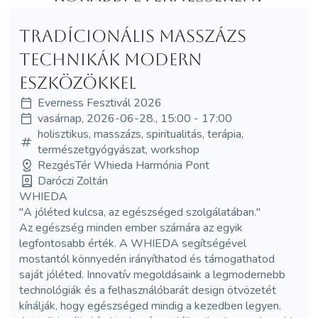
Tradícionális masszázs
technikák modern
eszközökkel
Everness Fesztivál 2026
vasárnap, 2026-06-28., 15:00 - 17:00
holisztikus, masszázs, spiritualitás, terápia,
természetgyógyászat, workshop
RezgésTér Whieda Harmónia Pont
Daróczi Zoltán
WHIEDA
"A jóléted kulcsa, az egészséged szolgálatában."
Az egészség minden ember számára az egyik
legfontosabb érték. A WHIEDA segítségével
mostantól könnyedén irányíthatod és támogathatod
saját jóléted. Innovatív megoldásaink a legmodernebb
technológiák és a felhasználóbarát design ötvözetét
kínálják, hogy egészséged mindig a kezedben legyen.