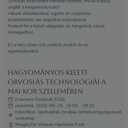
Orvoslás eszköztára meridián kezelés, moxa, köpöly
segítik a kiegyensúlyozást.
Várunk előadásokkal, egyéni és csoportos
kezelésekkel,
bio ergetikai
masszázzsal.
Fedezd fel a belső világodat, és hangolódj vissza
önmagadhoz.
Ez a hely rólad szól a belső utadról és az
egyensúlyodról.
Hagyományos keleti
orvoslás technológiái a
mai kor szellemében
Everness Fesztivál 2026
csütörtök, 2026-06-25., 16:00 - 18:30
holisztikus, spiritualitás, terápia, természetgyógyászat,
workshop
RezgésTér Whieda Harmónia Pont