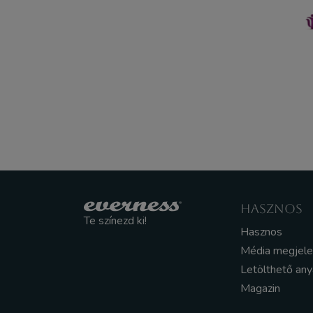
HASZNOS
Te színezd ki!
Hasznos
Média megjel
Letölthető an
Magazin