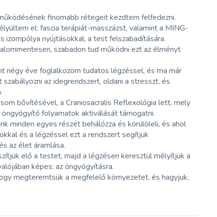
t működésének finomabb rétegeit kezdtem felfedezni.
élyültem el: fascia terápiát-masszázst, valamint a MING-
s izompólya nyújtásokkal, a test felszabadítására.
jdalommentesen, szabadon tud működni ezt az élményt
nt négy éve foglalkozom tudatos légzéssel, és ma már
szabályozni az idegrendszert, oldani a stresszt, és
.
om bővítésével, a Craniosacralis Reflexológia lett, mely
 öngyógyító folyamatok aktiválását támogatni.
nk minden egyes részét behálózza és körülöleli, és ahol
okkal és a légzéssel ezt a rendszert segítjük
és az élet áramlása.
zítjük elő a testet, majd a légzésen keresztül mélyítjük a
valójában képes: az öngyógyításra.
hogy megteremtsük a megfelelő környezetet, és hagyjuk,