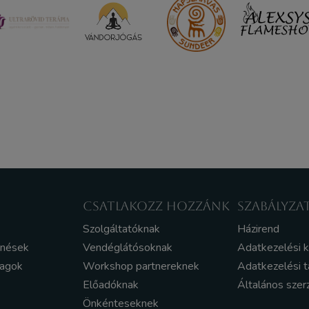
CSATLAKOZZ HOZZÁNK
SZABÁLYZA
Szolgáltatóknak
Házirend
enések
Vendéglátósoknak
Adatkezelési 
yagok
Workshop partnereknek
Adatkezelési t
Előadóknak
Általános szer
Önkénteseknek