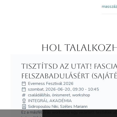
masszá
Hol Talalkozh
Tisztítsd az utat! Fascia
felszabadulásért (Sajá
Everness Fesztivál 2026
szombat, 2026-06-20., 09:30 - 10:45
családállítás, önismeret, workshop
INTEGRÁL AKADÉMIA
Sidiropoulou Niki, Széles Mariann
Ez a másfél órás workshop egy vezetett testlélek uta