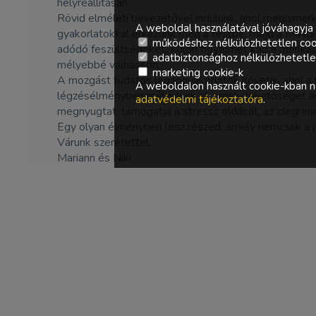
helyreállításán.
Rövid elméleti bevezetővel indulunk, ahol megismerk
A weboldal használatával jóváhagyja 
gyakorlatokkal érkezünk meg a testbe, majd a MING-
működéshez nélkülözhetetlen coo
adódó feszültségeket. Külön figyelmet kap a mellka
adatbiztonsághoz nélkülözhetetlen 
mélyebbé válhasson.
marketing cookie-k
A mozgást tudatos légzőgyakorlatok követik, ahol a 
A weboldalon használt cookie-kban ne
légzésélményben mélyülünk el, amely lehetőséget ad 
adatvédelmi tájékoztatóra
.
megnyugtat: támogatja a stressz oldását, az idegren
Egy olyan élményben lesz részed, amely nemcsak a pi
Várunk szeretettel,
Mariann és Niki