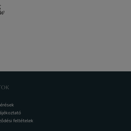
TOK
kérések
ájékoztató
ződési feltételek