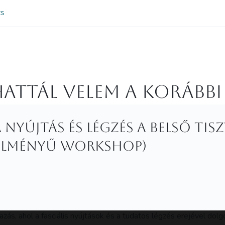
zs
attál velem a korábbi
 nyújtás és Légzés a belső tis
télményű workshop)
zás, ahol a fasciális nyújtások és a tudatos légzés erejével dol