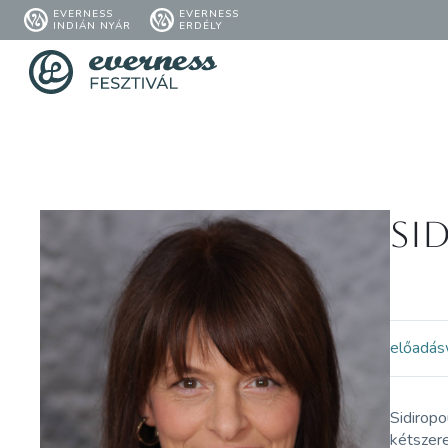
EVERNESS
EVERNESS
INDIÁN NYÁR
ERDÉLY
Si
előadás
Sidiropo
kétszere