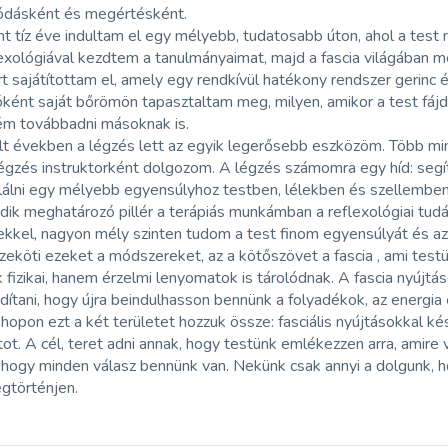
ódásként és megértésként.
t tíz éve indultam el egy mélyebb, tudatosabb úton, ahol a tes
exológiával kezdtem a tanulmányaimat, majd a fascia világában m
 sajátítottam el, amely egy rendkívül hatékony rendszer gerinc é
óként saját bőrömön tapasztaltam meg, milyen, amikor a test fá
ém továbbadni másoknak is.
lt években a légzés lett az egyik legerősebb eszközöm. Több mi
égzés instruktorként dolgozom. A légzés számomra egy híd: segít 
lálni egy mélyebb egyensúlyhoz testben, lélekben és szellemben
ik meghatározó pillér a terápiás munkámban a reflexológiai tudás
kkel, nagyon mély szinten tudom a test finom egyensúlyát és az
eköti ezeket a módszereket, az a kötőszövet a fascia , ami testü
fizikai, hanem érzelmi lenyomatok is tárolódnak. A fascia nyújtás
dítani, hogy újra beindulhasson bennünk a folyadékok, az energia 
opon ezt a két területet hozzuk össze: fasciális nyújtásokkal kés
ot. A cél, teret adni annak, hogy testünk emlékezzen arra, amire 
 hogy minden válasz bennünk van. Nekünk csak annyi a dolgunk, 
gtörténjen.