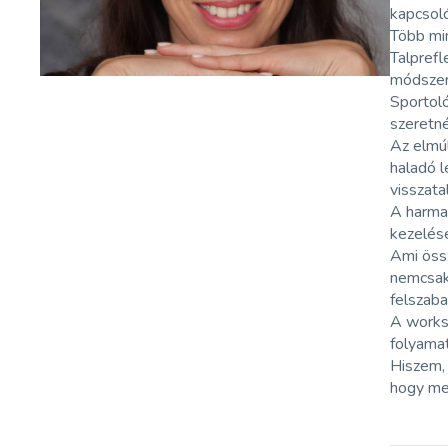
kapcsol
Több min
Talprefl
módszert
Sportol
szeretn
Az elmú
haladó l
visszata
A harmad
kezelése
Ami össz
nemcsak 
felszaba
A worksh
folyamat
Hiszem,
hogy me