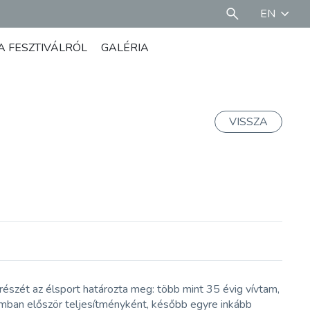
EN
A FESZTIVÁLRÓL
GALÉRIA
VISSZA
észét az élsport határozta meg: több mint 35 évig vívtam,
tamban először teljesítményként, később egyre inkább