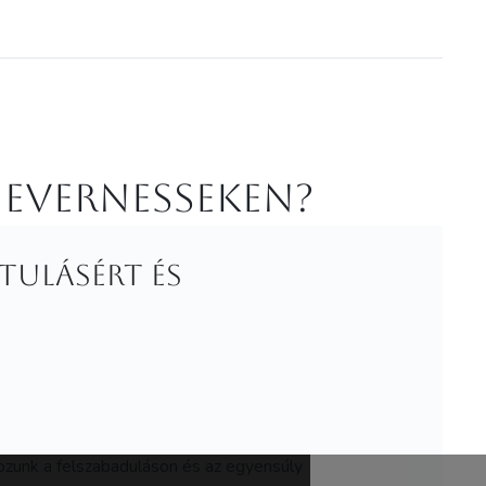
 Evernesseken?
ztulásért és
gozunk a felszabaduláson és az egyensúly