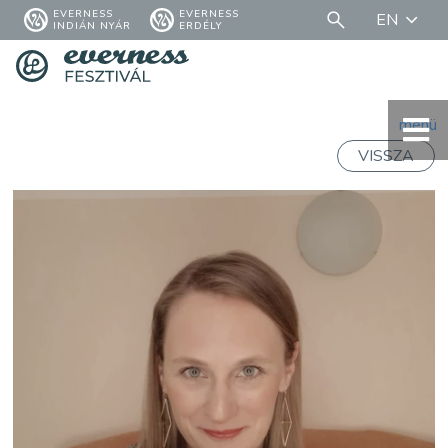
EVERNESS
EVERNESS
EN
INDIÁN NYÁR
ERDÉLY
menü
VISSZA