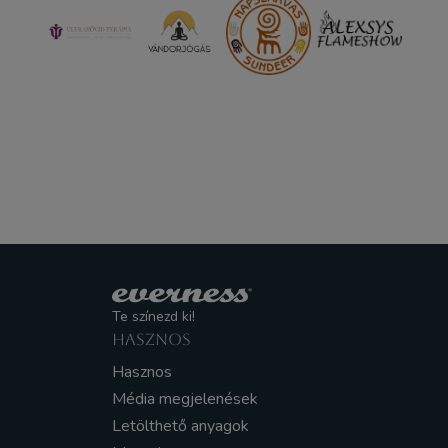
Te színezd ki!
HASZNOS
Hasznos
Média megjelenések
Letölthető anyagok