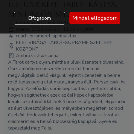
Életünk képei Tarot kártya,
mint az önismeret kulcsa
Mindet elfogadom
Elfogadom
Everness Fesztivál 2026
szerda, 2026-06-24., 11:00 - 12:00
coach, önismeret, spiritualitás
ÉLET VIRÁGA TAROT-SUPRAME SZELLEMI
KÖZPONT
Ambrózai Zsuzsanna
A Tarot kártya olyan, mintha a lélek üzeneteit olvasnánk.
Ősi szimbólumrendszerén keresztül finoman
megvilágítják belső világunk rejtett üzeneteit, a benne
rejlő tudás pedig utat mutat, irányba állít. Persze csak, ha
hagyod. Az előadás során bepillantást nyerhetsz abba,
hogyan segíthetnek ezek az ősi képek kapcsolatba
kerülni az intuícióddal, belső bölcsességeddel, eligazodni
az élet útvesztőjében, és mélyebben megérteni sorsod
útjelzőit. Fedezzük fel együtt, miként válhat a Tarot az
önismeret és a belső bölcsesség kapujává. Gyere és
tapasztald meg Te is.