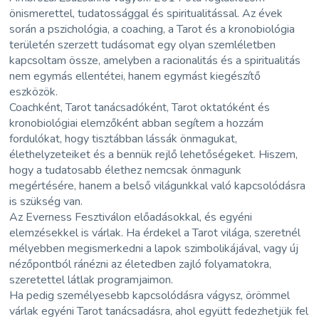
önismerettel, tudatossággal és spiritualitással. Az évek
során a pszichológia, a coaching, a Tarot és a kronobiológia
területén szerzett tudásomat egy olyan szemléletben
kapcsoltam össze, amelyben a racionalitás és a spiritualitás
nem egymás ellentétei, hanem egymást kiegészítő
eszközök.
Coachként, Tarot tanácsadóként, Tarot oktatóként és
kronobiológiai elemzőként abban segítem a hozzám
fordulókat, hogy tisztábban lássák önmagukat,
élethelyzeteiket és a bennük rejlő lehetőségeket. Hiszem,
hogy a tudatosabb élethez nemcsak önmagunk
megértésére, hanem a belső világunkkal való kapcsolódásra
is szükség van.
Az Everness Fesztiválon előadásokkal, és egyéni
elemzésekkel is várlak. Ha érdekel a Tarot világa, szeretnél
mélyebben megismerkedni a lapok szimbolikájával, vagy új
nézőpontból ránézni az életedben zajló folyamatokra,
szeretettel látlak programjaimon.
Ha pedig személyesebb kapcsolódásra vágysz, örömmel
várlak egyéni Tarot tanácsadásra, ahol együtt fedezhetjük fel