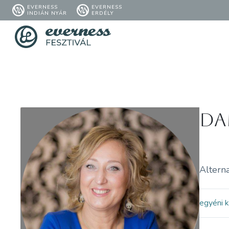
EVERNESS
EVERNESS
INDIÁN NYÁR
ERDÉLY
Da
Altern
egyéni 