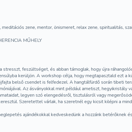
ó, meditációs zene, mentor, önismeret, relax zene, spiritualitás, sz
HERENCIA MŰHELY
 stresszt, feszültséget, és abban támoglak, hogy újra ráhangoló
ensúlyba kerüljön. A workshop célja, hogy megtapasztald ezt a 
fajta belső csendet is felfedezel. A hangtálfürdő során tibeti t
armóniájával. Az ásványokkal mint például ametiszt, hegyikristály
amataidat, legyen szó elengedésről, tisztulásról vagy megerősöd
sztül. Szeretettel várlak, ha szeretnél egy kicsit kilépni a mind
meglepetés ajándékokkal kedveskedünk a hozzánk betérőknek és a