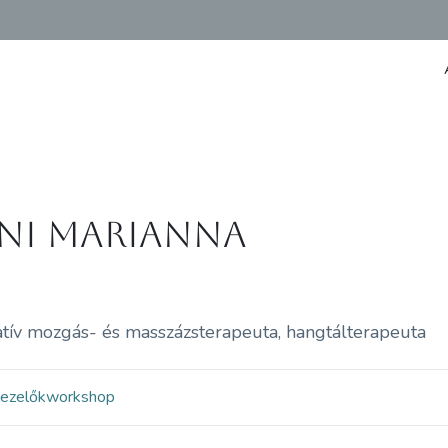
ni Marianna
atív mozgás- és masszázsterapeuta, hangtálterapeuta
kezelők
workshop