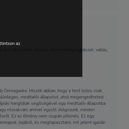
tintson az
akrális, tanfolyam, terápia, természetgyógyászat, vallás,
dj Önmagadra. Hiszek abban, hogy a test bölcs csak
különleges, meditatív állapotot, ahol megengedheted
erápiás hangtálak segítségével egy meditatív állapotba
 vagy rózsakvarc amivel együtt dolgozunk, minden
ésről. Ez az élmény nem csupán pihenés. Ez egy
ennapok zajából, és megtapasztalni, mit jelent igazán