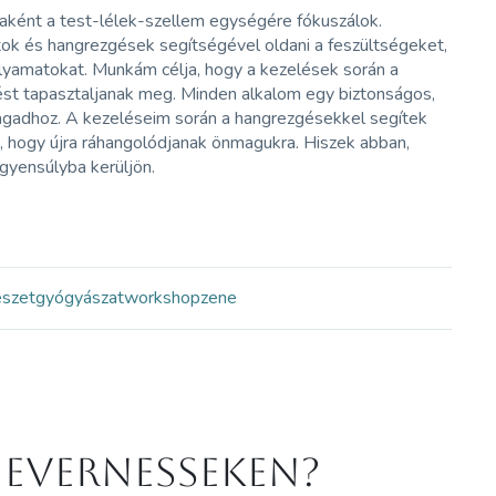
aként a test-lélek-szellem egységére fókuszálok.
ok és hangrezgések segítségével oldani a feszültségeket,
folyamatokat. Munkám célja, hogy a kezelések során a
dést tapasztaljanak meg. Minden alkalom egy biztonságos,
gadhoz. A kezeléseim során a hangrezgésekkel segítek
, hogy újra ráhangolódjanak önmagukra. Hiszek abban,
gyensúlyba kerüljön.
észetgyógyászat
workshop
zene
 Evernesseken?