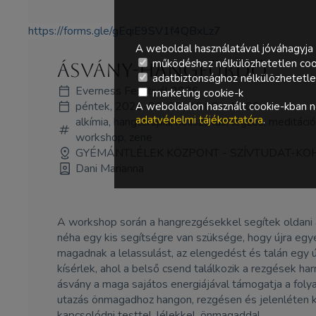
https://forms.gle/gEqiE9SV1f4QBxLz7
A weboldal használatával jóváhagyja 
működéshez nélkülözhetetlen coo
Ásvány-hangfürdő
adatbiztonsághoz nélkülözhetetlen 
Everness Fesztivál 2026
marketing cookie-k
péntek, 2026-06-26., 10:00 - 11:00
A weboldalon használt cookie-kban ne
adatvédelmi tájékoztatóra
.
alkímia, hangterápia, holisztikus, légzés, meditáci
workshop, zene
GYÉMÁNTLÉLEK KÖZPONT - SZÍVTUDAT-KO
Dani Marianna
A workshop során a hangrezgésekkel segítek oldani a
néha egy kis segítségre van szüksége, hogy újra egy
magadnak a lelassulást, az elengedést és talán egy új
kísérlek, ahol a belső csend találkozik a rezgések h
ásvány a maga sajátos energiájával támogatja a foly
utazás önmagadhoz hangon, rezgésen és jelenléten kere
kapcsolódni testtel, lélekkel, önmagaddal.