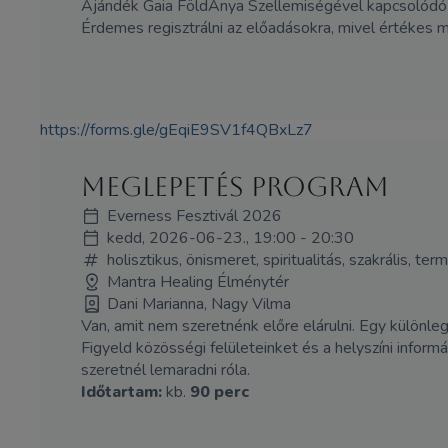
Ajándék Gaia FöldAnya Szellemiségével kapcsoló
Érdemes regisztrálni az előadásokra, mivel értékes 
https://forms.gle/gEqiE9SV1f4QBxLz7
Meglepetés program
Everness Fesztivál 2026
kedd, 2026-06-23., 19:00 - 20:30
holisztikus, önismeret, spiritualitás, szakrális, t
Mantra Healing Élménytér
Dani Marianna, Nagy Vilma
Van, amit nem szeretnénk előre elárulni. Egy különle
Figyeld közösségi felületeinket és a helyszíni inform
szeretnél lemaradni róla.
Időtartam:
kb.
90 perc