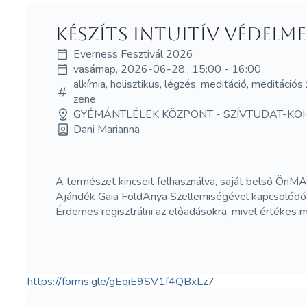
Készíts intuitív védelme
Everness Fesztivál 2026
vasárnap, 2026-06-28., 15:00 - 16:00
alkímia, holisztikus, légzés, meditáció, meditációs
zene
GYÉMÁNTLÉLEK KÖZPONT - SZÍVTUDAT-KO
Dani Marianna
A természet kincseit felhasználva, saját belső ÖnMA
Ajándék Gaia FöldAnya Szellemiségével kapcsoló
Érdemes regisztrálni az előadásokra, mivel értékes 
https://forms.gle/gEqiE9SV1f4QBxLz7