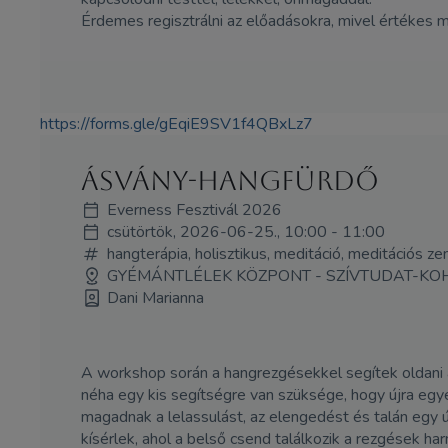
Érdemes regisztrálni az előadásokra, mivel értékes 
https://forms.gle/gEqiE9SV1f4QBxLz7
Ásvány-hangfürdő
Everness Fesztivál 2026
csütörtök, 2026-06-25., 10:00 - 11:00
hangterápia, holisztikus, meditáció, meditációs z
GYÉMÁNTLÉLEK KÖZPONT - SZÍVTUDAT-KO
Dani Marianna
A workshop során a hangrezgésekkel segítek oldani a
néha egy kis segítségre van szüksége, hogy újra egy
magadnak a lelassulást, az elengedést és talán egy új
kísérlek, ahol a belső csend találkozik a rezgések h