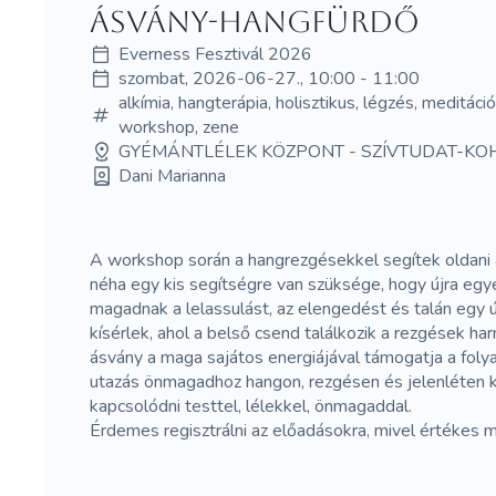
Ásvány-hangfürdő
Everness Fesztivál 2026
szombat, 2026-06-27., 10:00 - 11:00
alkímia, hangterápia, holisztikus, légzés, meditáci
workshop, zene
GYÉMÁNTLÉLEK KÖZPONT - SZÍVTUDAT-KO
Dani Marianna
A workshop során a hangrezgésekkel segítek oldani a
néha egy kis segítségre van szüksége, hogy újra egy
magadnak a lelassulást, az elengedést és talán egy új
kísérlek, ahol a belső csend találkozik a rezgések h
ásvány a maga sajátos energiájával támogatja a foly
utazás önmagadhoz hangon, rezgésen és jelenléten kere
kapcsolódni testtel, lélekkel, önmagaddal.
Érdemes regisztrálni az előadásokra, mivel értékes 