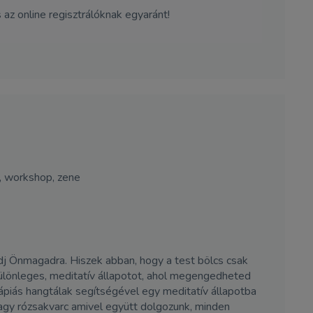
z online regisztrálóknak egyaránt!
t, workshop, zene
dj Önmagadra. Hiszek abban, hogy a test bölcs csak
különleges, meditatív állapotot, ahol megengedheted
erápiás hangtálak segítségével egy meditatív állapotba
 vagy rózsakvarc amivel együtt dolgozunk, minden