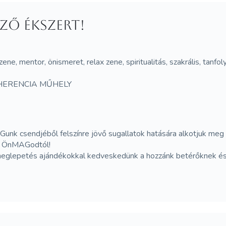
ző ékszert!
 zene, mentor, önismeret, relax zene, spiritualitás, szakrális, tan
HERENCIA MŰHELY
Gunk csendjéből felszínre jövő sugallatok hatására alkotjuk meg
dó ÖnMAGodtól!
meglepetés ajándékokkal kedveskedünk a hozzánk betérőknek és a