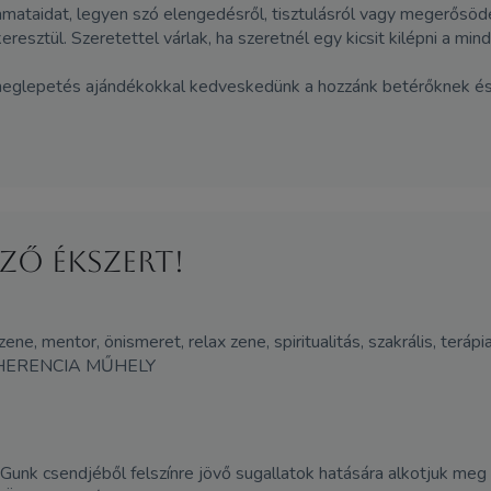
amataidat, legyen szó elengedésről, tisztulásról vagy megerősöd
sztül. Szeretettel várlak, ha szeretnél egy kicsit kilépni a mind
meglepetés ajándékokkal kedveskedünk a hozzánk betérőknek és a
ző ékszert!
 zene, mentor, önismeret, relax zene, spiritualitás, szakrális, ter
HERENCIA MŰHELY
Gunk csendjéből felszínre jövő sugallatok hatására alkotjuk meg