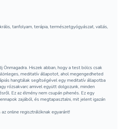
akrális, tanfolyam, terápia, természetgyógyászat, vallás,
dj Önmagadra. Hiszek abban, hogy a test bölcs csak
különleges, meditatív állapotot, ahol megengedheted
erápiás hangtálak segítségével egy meditatív állapotba
 vagy rózsakvarc amivel együtt dolgozunk, minden
ésről. Ez az élmény nem csupán pihenés. Ez egy
ennapok zajából, és megtapasztalni, mit jelent igazán
z online regisztrálóknak egyaránt!