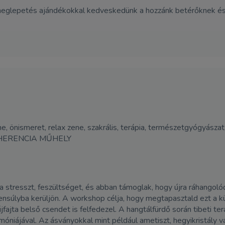
meglepetés ajándékokkal kedveskedünk a hozzánk betérőknek és a
ene, önismeret, relax zene, szakrális, terápia, természetgyógyásza
HERENCIA MŰHELY
 stresszt, feszültséget, és abban támoglak, hogy újra ráhangoló
ensúlyba kerüljön. A workshop célja, hogy megtapasztald ezt a 
fajta belső csendet is felfedezel. A hangtálfürdő során tibeti t
armóniájával. Az ásványokkal mint például ametiszt, hegyikristály