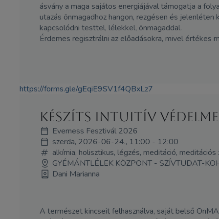
ásvány a maga sajátos energiájával támogatja a foly
utazás önmagadhoz hangon, rezgésen és jelenléten kere
kapcsolódni testtel, lélekkel, önmagaddal.
Érdemes regisztrálni az előadásokra, mivel értékes 
https://forms.gle/gEqiE9SV1f4QBxLz7
Készíts intuitív védelme
Everness Fesztivál 2026
szerda, 2026-06-24., 11:00 - 12:00
alkímia, holisztikus, légzés, meditáció, meditációs
GYÉMÁNTLÉLEK KÖZPONT - SZÍVTUDAT-KO
Dani Marianna
A természet kincseit felhasználva, saját belső ÖnMA