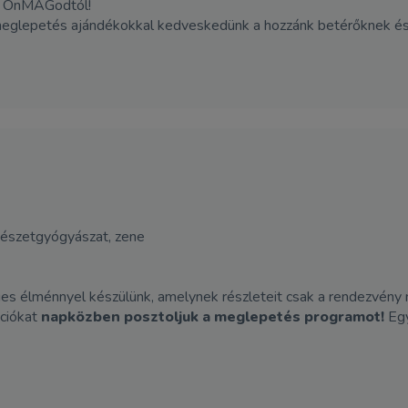
dó ÖnMAGodtól!
meglepetés ajándékokkal kedveskedünk a hozzánk betérőknek és a
ermészetgyógyászat, zene
ges élménnyel készülünk, amelynek részleteit csak a rendezvény n
ációkat
napközben posztoljuk a meglepetés programot!
Egy