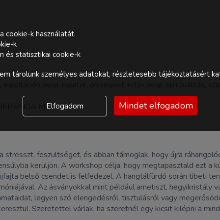
a cookie-k használatát.
kie-k
és statisztikai cookie-k
m tárolunk személyes adatokat, részletesebb tájékoztatásért kat
ó, meditációs zene, mentor, önismeret, relax zene, spiritualitás, sz
Mindet elfogadom
Elfogadom
HERENCIA MŰHELY
 stresszt, feszültséget, és abban támoglak, hogy újra ráhangoló
ensúlyba kerüljön. A workshop célja, hogy megtapasztald ezt a 
fajta belső csendet is felfedezel. A hangtálfürdő során tibeti t
armóniájával. Az ásványokkal mint például ametiszt, hegyikristály
amataidat, legyen szó elengedésről, tisztulásról vagy megerősöd
sztül. Szeretettel várlak, ha szeretnél egy kicsit kilépni a mind