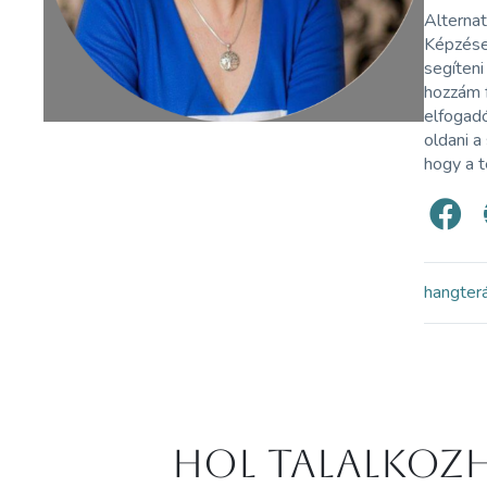
Alterna
Képzése
segíteni
hozzám f
elfogad
oldani a
hogy a t
hangter
Hol Talalkozh