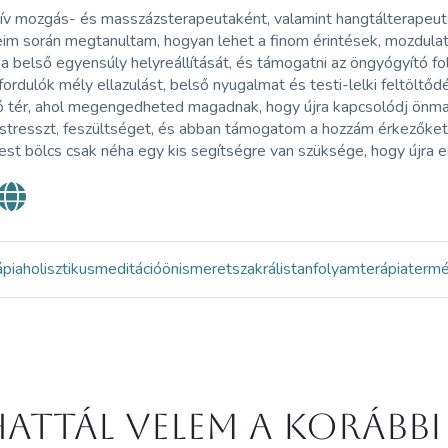
tív mozgás- és masszázsterapeutaként, valamint hangtálterapeut
im során megtanultam, hogyan lehet a finom érintések, mozdulat
 a belső egyensúly helyreállítását, és támogatni az öngyógyító 
ordulók mély ellazulást, belső nyugalmat és testi-lelki feltöltő
ó tér, ahol megengedheted magadnak, hogy újra kapcsolódj önma
 stresszt, feszültséget, és abban támogatom a hozzám érkezőket
est bölcs csak néha egy kis segítségre van szüksége, hogy újra e
ápia
holisztikus
meditáció
önismeret
szakrális
tanfolyam
terápia
term
attál velem a korábbi