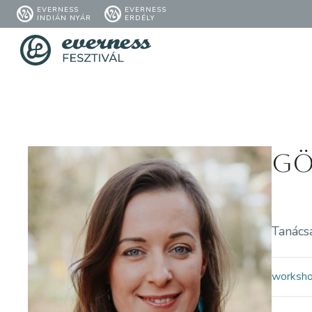
EVERNESS
EVERNESS
INDIÁN NYÁR
ERDÉLY
Gö
Tanács
worksh