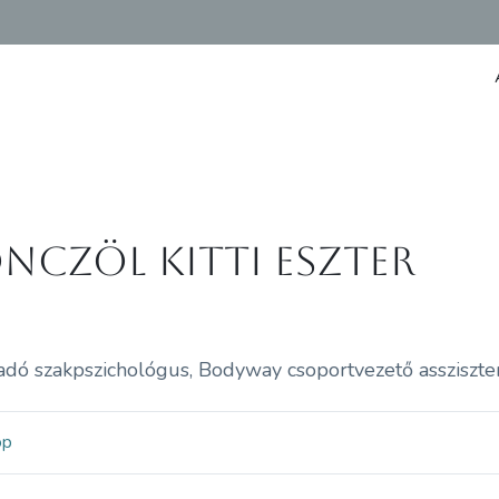
nczöl Kitti Eszter
adó szakpszichológus, Bodyway csoportvezető assziszte
op