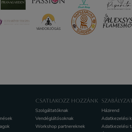
CSATLAKOZZ HOZZÁNK
SZABÁLYZA
Szolgáltatóknak
Házirend
enések
Vendéglátósoknak
Adatkezelési 
yagok
Workshop partnereknek
Adatkezelési t