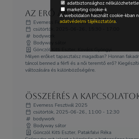
adatbiztonsághoz nélkülözhetetlen 
marketing cookie-k
Az erő áramlatai
A weboldalon használt cookie-kban ne
adatvédelmi tájékoztatóra
.
Everness Fesztivál 2025
csütörtök, 2025-06-26., 15:30 - 17:00
bodywork
Bodyway sátor
Gönczöl Kitti Eszter, Kovács Gyöngyi
Milyen erőket tapasztalsz magadban? Honnan fakadna
táncol benned a férfi és a női teremtő erő? Kiegészí
változására és különbözőségére.
Összeérés a kapcsolato
Everness Fesztivál 2025
csütörtök, 2025-06-26., 11:00 - 12:30
bodywork
Bodyway sátor
Gönczöl Kitti Eszter, Patakfalvi Réka