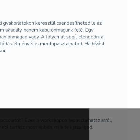
gyakorlatokon keresztül csendesítheted le az
nem akadály, hanem kapu önmagunk felé. Egy
óban önmagad vagy. A folyamat segít elengedni a
olódás élményét is megtapasztalhatod. Ha hívást
son.
pcsolatot? Ezen a workshopon tapasztalhatsz arról,
hol tartasz most ebben, mi a te igazságod.