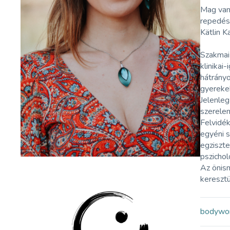
Mag van
repedés 
Kätlin 
Szakmai
klinikai
hátrányo
gyereke
Jelenleg
szerele
Felvidék
egyéni 
egziszte
pszichol
Az önis
keresztü
bodywo