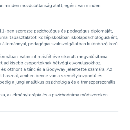
an minden mozdulatlanság alatt, egész van minden
011-ben szerezte pszichológus és pedagógus diplomáját,
zakmai tapasztalatot: középiskolában iskolapszichológusként,
yi állománnyal, pedagógiai szakszolgálatban különböző korú
ormában, valamint másfél éve sikerült megvalósítania
et ad kisebb csoportoknak hétvégi elvonulásokhoz.
st és otthont a tánc és a Bodyway jelentette számára. Az
t használ, amiben benne van a személyközpontú és
edig a jungi analitikus pszichológia és a transzperszonális
pia, az élményterápia és a pszichodráma módszereken