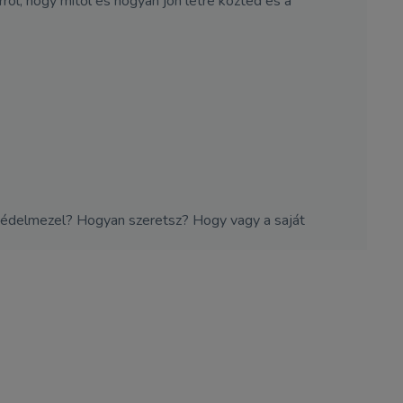
ól, hogy mitől és hogyan jön létre közted és a
és védelmezel? Hogyan szeretsz? Hogy vagy a saját