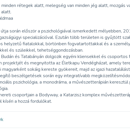
 minden rétegek alatt, melegség van minden jég alatt, mozgás v
alatt.
Kaldmaa
 útja során először a pszichológiával ismerkedett mélyebben, 2
-igazságügyi specializációval. Ezután több területen is gyűjtött s
s helyzetű fiatalokkal, börtönben fogvatartottakkal és a személ
kkel és szüleikkel, tehetséggondozásban.
 Budán és Tatabányán dolgozik egyéni kliensekkel és csoportos f
m projektjét és megnyitotta az Életkapu Vendégházat, amely ter
i magyarként sokáig kereste gyökereit, majd az igazi hazatalálá
segítő beszélgetések során egy integratívabb megközelítésmódo
nciális pszichológia, a monodráma, a művészetterápián keresztül p
ógia.
mereti csoportjain a Bodyway, a Katarzisz komplex művészetterá
l kíséri a hozzá fordulókat.
rk