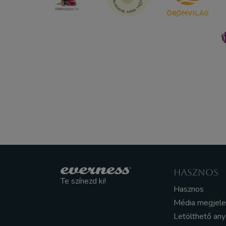
HASZNOS
Te színezd ki!
Hasznos
Média megjel
Letölthető an