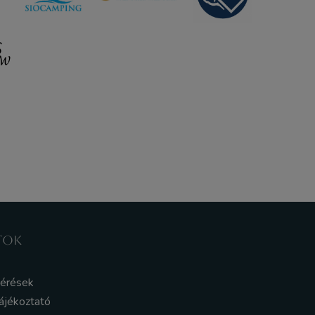
TOK
kérések
ájékoztató