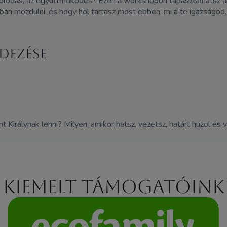
olódás, az együttműködés? Ezen a workshopon tapasztalhatsz arr
an mozdulni, és hogy hol tartasz most ebben, mi a te igazságod.
edezése
ent Királynak lenni? Milyen, amikor hatsz, vezetsz, határt húzol 
Kiemelt támogatóink