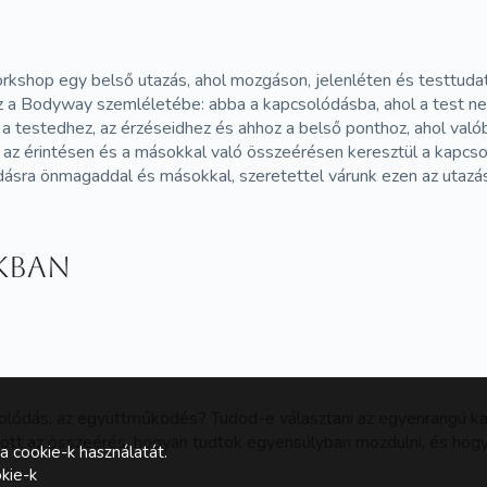
op egy belső utazás, ahol mozgáson, jelenléten és testtudati 
sz a Bodyway szemléletébe: abba a kapcsolódásba, ahol a test 
a testedhez, az érzéseidhez és ahhoz a belső ponthoz, ahol val
 az érintésen és a másokkal való összeérésen keresztül a kapcs
ódásra önmagaddal és másokkal, szeretettel várunk ezen az utazá
kban
solódás, az együttműködés? Tudod-e választani az egyenrangú ka
zött az összeérés, hogyan tudtok egyensúlyban mozdulni, és hogy 
a cookie-k használatát.
kie-k