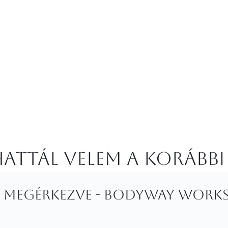
attál velem a korábbi
 megérkezve - Bodyway work