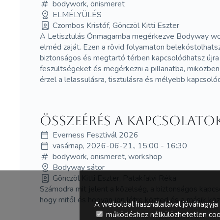
bodywork, önismeret
ELMÉLYÜLÉS
Czombos Kristóf, Gönczöl Kitti Eszter
A Letisztulás Önmagamba megérkezve Bodyway worksh
elméd zaját. Ezen a rövid folyamaton belekóstolhat
biztonságos és megtartó térben kapcsolódhatsz újra 
feszültségeket és megérkezni a pillanatba, miközben
érzel a lelassulásra, tisztulásra és mélyebb kapcsol
Összeérés a kapcsolato
Everness Fesztivál 2026
vasárnap, 2026-06-21., 15:00 - 16:30
bodywork, önismeret, workshop
Bodyway sátor
Gönczöl Kitti Eszter, Patakfalvi Réka
Számodra mit jelent a közelség, a biztonságos kapc
hogy mitől és hogyan jön létre közted és a másik kö
A weboldal használatával jóváhagyja 
működéshez nélkülözhetetlen coo