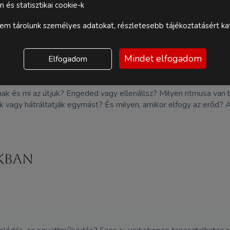
és statisztikai cookie-k
m tárolunk személyes adatokat, részletesebb tájékoztatásért kat
Mindet elfogadom
Elfogadom
k és mi az útjuk? Engeded vagy ellenállsz? Milyen ritmusa van
tik vagy hátráltatják egymást? És milyen, amikor elfogy az erőd? 
kban