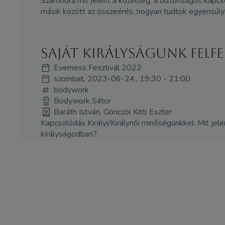
Számodra mit jelent a közelség, a biztonságos kapcs
másik között az összeérés, hogyan tudtok egyensúlyb
Saját királyságunk felf
Everness Fesztivál 2022
szombat, 2023-06-24., 19:30 - 21:00
bodywork
Bodywork Sátor
Baráth István, Gönczöl Kitti Eszter
Kapcsolódás Királyi/Királynői minőségünkkel: Mit jel
királyságodban?