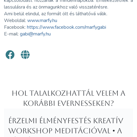
kapcsolódást hozzanak a mindennapokba.
Emlékeztetnek a
lassulásra és az önmagunkhoz való visszatérésre.
Ami belül elindul, az formát ölt és láthatóvá válik.
Weboldal:
www.marfy.hu
Facebook:
https://www.facebook.com/marfygabi
E-mail:
gabi@marfy.hu
Hol Talalkozhattál velem a
korábbi Evernesseken?
Érzelmi élményfestés kreatív
workshop meditációval • A