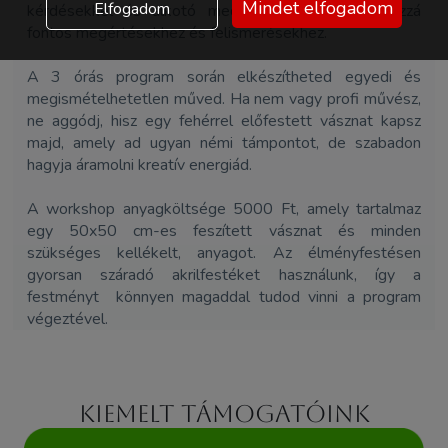
Mindet elfogadom
Elfogadom
kérdésekkel és alkotó meditációval segítelek hozzá
fontos megértésekhez és felismerésekhez.
A 3 órás program során elkészítheted egyedi és
megismételhetetlen műved. Ha nem vagy profi művész,
ne aggódj, hisz egy fehérrel előfestett vásznat kapsz
majd, amely ad ugyan némi támpontot, de szabadon
hagyja áramolni kreatív energiád.
A workshop anyagköltsége 5000 Ft, amely tartalmaz
egy 50x50 cm-es feszí­tett vásznat és minden
szükséges kellékelt, anyagot. Az élményfestésen
gyorsan száradó akrilfestéket használunk, így a
festményt könnyen magaddal tudod vinni a program
végeztével.
Kiemelt támogatóink