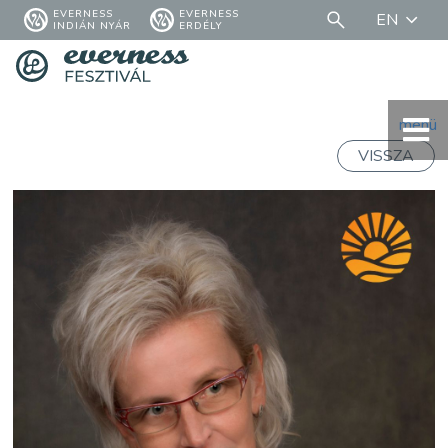
EVERNESS
EVERNESS
EN
INDIÁN NYÁR
ERDÉLY
menü
VISSZA