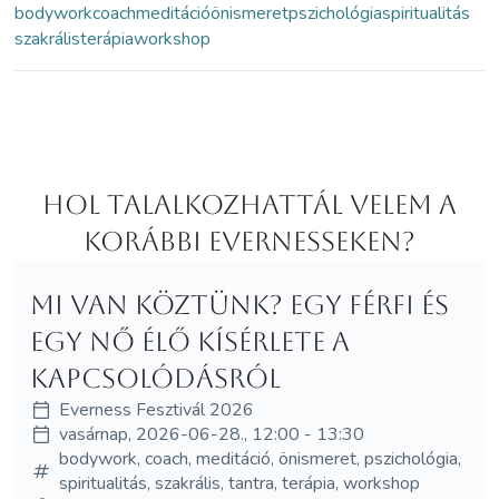
bodywork
coach
meditáció
önismeret
pszichológia
spiritualitás
szakrális
terápia
workshop
Hol Talalkozhattál velem a
korábbi Evernesseken?
Mi van köztünk? Egy férfi és
egy nő élő kísérlete a
kapcsolódásról
Everness Fesztivál 2026
vasárnap, 2026-06-28., 12:00 - 13:30
bodywork, coach, meditáció, önismeret, pszichológia,
spiritualitás, szakrális, tantra, terápia, workshop