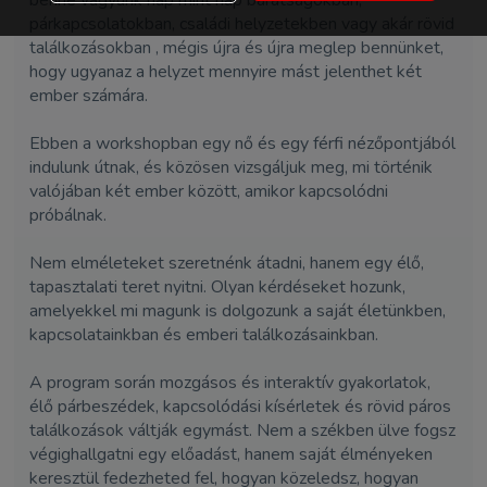
benne vagyunk nap mint nap barátságokban,
párkapcsolatokban, családi helyzetekben vagy akár rövid
találkozásokban , mégis újra és újra meglep bennünket,
hogy ugyanaz a helyzet mennyire mást jelenthet két
ember számára.
Ebben a workshopban egy nő és egy férfi nézőpontjából
indulunk útnak, és közösen vizsgáljuk meg, mi történik
valójában két ember között, amikor kapcsolódni
próbálnak.
Nem elméleteket szeretnénk átadni, hanem egy élő,
tapasztalati teret nyitni. Olyan kérdéseket hozunk,
amelyekkel mi magunk is dolgozunk a saját életünkben,
kapcsolatainkban és emberi találkozásainkban.
A program során mozgásos és interaktív gyakorlatok,
élő párbeszédek, kapcsolódási kísérletek és rövid páros
találkozások váltják egymást. Nem a székben ülve fogsz
végighallgatni egy előadást, hanem saját élményeken
keresztül fedezheted fel, hogyan közeledsz, hogyan