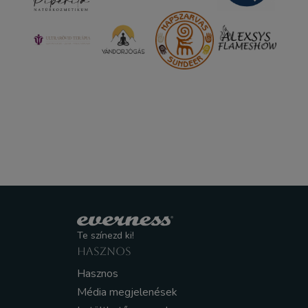
Te színezd ki!
HASZNOS
Hasznos
Média megjelenések