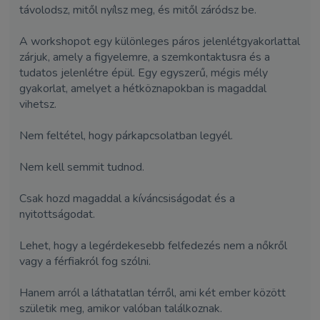
távolodsz, mitől nyílsz meg, és mitől záródsz be.
A workshopot egy különleges páros jelenlétgyakorlattal
zárjuk, amely a figyelemre, a szemkontaktusra és a
tudatos jelenlétre épül. Egy egyszerű, mégis mély
gyakorlat, amelyet a hétköznapokban is magaddal
vihetsz.
Nem feltétel, hogy párkapcsolatban legyél.
Nem kell semmit tudnod.
Csak hozd magaddal a kíváncsiságodat és a
nyitottságodat.
Lehet, hogy a legérdekesebb felfedezés nem a nőkről
vagy a férfiakról fog szólni.
Hanem arról a láthatatlan térről, ami két ember között
születik meg, amikor valóban találkoznak.