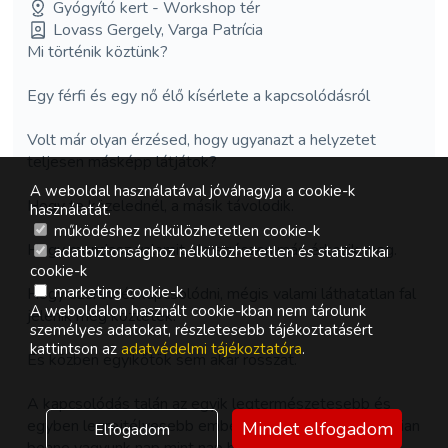
Gyógyító kert - Workshop tér
Lovass Gergely, Varga Patrícia
Mi történik köztünk?
Egy férfi és egy nő élő kísérlete a kapcsolódásról
Volt már olyan érzésed, hogy ugyanazt a helyzetet
teljesen másképp látjátok?
A weboldal használatával jóváhagyja a cookie-k
Hogy te közelednél, a másik távolodik.
használatát.
működéshez nélkülözhetetlen cookie-k
Hogy mondasz valamit, de egészen más érkezik meg.
adatbiztonsághoz nélkülözhetetlen és statisztikai
cookie-k
marketing cookie-k
Hogy szeretnél kapcsolódni, mégis valami láthatatlan fal
A weboldalon használt cookie-kban nem tárolunk
jelenik meg köztetek.
személyes adatokat, részletesebb tájékoztatásért
kattintson az
adatvédelmi tájékoztatóra
.
És közben egyikőtök sem akar rosszat.
A kapcsolódás talán az egyik legtermészetesebb és
egyben legrejtélyesebb emberi tapasztalat. Mindannyian
Mindet elfogadom
Elfogadom