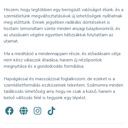
Hiszem, hogy legtöbben egy berögzült valóságot élünk, és a
szemléletünk megváltoztatásával új lehetőségek nyílhatnak
meg előttünk. Ennek jegyében radikális döntéseket is
hoztam: lemondtam szinte minden anyagi tulajdonomról, és
az utazásaim végére egyetlen hátizsákkal folytattam az
utamat.
Ma a meditáció a mindennapjaim része, és előadásaim célja
nem kész válaszok átadása, hanem új nézőpontok
megnyitása és a gondolkodás formálása.
Hajvágással és masszázzsal foglalkozom, de ezeket is a
szemléletformálás eszközeinek tekintem. Számomra minden
találkozás lehetőség arra, hogy ne csak a külső, hanem a
belső változás felé is tegyünk egy lépést.