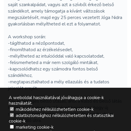
saját szankalpádat, vagyis azt a szívből érkező belső
szándékot, amely támogatja a kívánt változások
megszületését, majd egy 25 perces vezetett Jóga Nidra
gyakorlásban mélyítheted el ezt a folyamatot.
A workshop során:
-tágíthatod a nézőpontodat,
-finomíthatod az érzékelésedet,
-mélyítheted az intuícióddal való kapcsolatodat,
-felismerheted a már nem szolgáló mintákat,
-kapcsolódhatsz egy számodra fontos belső
szándékhoz,
-megtapasztalhatod a mély ellazulás és a tudatos
jelenlét erejét.
A weboldal használatával jóváhagyja a cookie-k
Egy különleges belső utazás, ahol a külső és belső látás
használatát.
találkozik, és ahol lehetőséget kapsz arra, hogy új
működéshez nélkülözhetetlen cookie-k
szemmel tekints önmagadra, a lehetőségeidre és az
adatbiztonsághoz nélkülözhetetlen és statisztikai
előtted álló útra.
cookie-k
marketing cookie-k