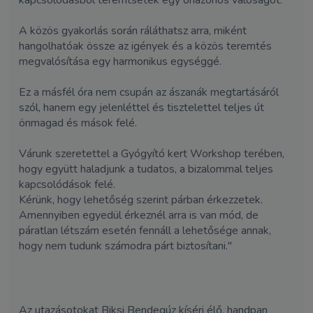
kapcsolódásból teremtsetek egy önazonos valóságot.
A közös gyakorlás során ráláthatsz arra, miként
hangolhatóak össze az igények és a közös teremtés
megvalósítása egy harmonikus egységgé.
Ez a másfél óra nem csupán az ászanák megtartásáról
szól, hanem egy jelenléttel és tisztelettel teljes út
önmagad és mások felé.
Várunk szeretettel a Gyógyító kert Workshop terében,
hogy együtt haladjunk a tudatos, a bizalommal teljes
kapcsolódások felé.
Kérünk, hogy lehetőség szerint párban érkezzetek.
Amennyiben egyedül érkeznél arra is van mód, de
páratlan létszám esetén fennáll a lehetősége annak,
hogy nem tudunk számodra párt biztosítani."
Az utazásotokat Biksi Bendegúz kíséri élő, handpan