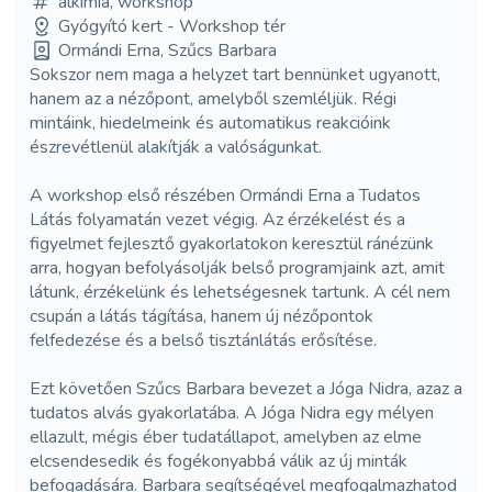
alkímia, workshop
Gyógyító kert - Workshop tér
Ormándi Erna, Szűcs Barbara
Sokszor nem maga a helyzet tart bennünket ugyanott,
hanem az a nézőpont, amelyből szemléljük. Régi
mintáink, hiedelmeink és automatikus reakcióink
észrevétlenül alakítják a valóságunkat.
A workshop első részében Ormándi Erna a Tudatos
Látás folyamatán vezet végig. Az érzékelést és a
figyelmet fejlesztő gyakorlatokon keresztül ránézünk
arra, hogyan befolyásolják belső programjaink azt, amit
látunk, érzékelünk és lehetségesnek tartunk. A cél nem
csupán a látás tágítása, hanem új nézőpontok
felfedezése és a belső tisztánlátás erősítése.
Ezt követően Szűcs Barbara bevezet a Jóga Nidra, azaz a
tudatos alvás gyakorlatába. A Jóga Nidra egy mélyen
ellazult, mégis éber tudatállapot, amelyben az elme
elcsendesedik és fogékonyabbá válik az új minták
befogadására. Barbara segítségével megfogalmazhatod