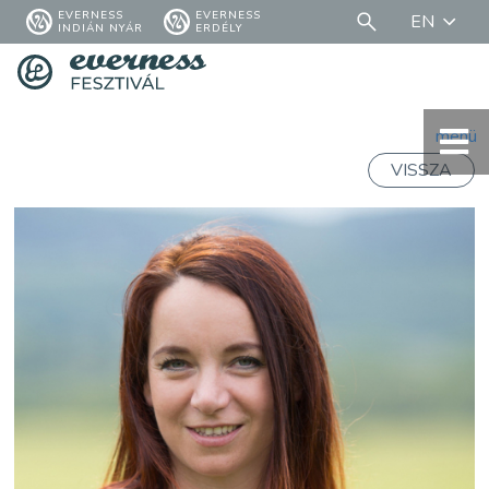
EVERNESS
EVERNESS
EN
INDIÁN NYÁR
ERDÉLY
menü
VISSZA