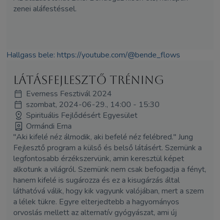
zenei aláfestéssel.
Hallgass bele:
https://youtube.com/@
bende_flows
Látásfejlesztő tréning
Everness Fesztivál 2024
szombat, 2024-06-29., 14:00 - 15:30
Spirituális Fejlődésért Egyesület
Ormándi Erna
"Aki kifelé néz álmodik, aki befelé néz felébred." Jung
Fejlesztő program a külső és belső látásért. Szemünk a
legfontosabb érzékszervünk, amin keresztül képet
alkotunk a világról. Szemünk nem csak befogadja a fényt,
hanem kifelé is sugározza és ez a kisugárzás által
láthatóvá válik, hogy kik vagyunk valójában, mert a szem
a lélek tükre. Egyre elterjedtebb a hagyományos
orvoslás mellett az alternatív gyógyászat, ami új