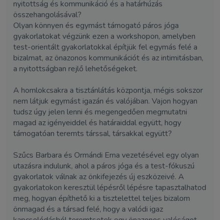
nyitottság és kommunikáció és a határhúzás
összehangolásával?
Olyan könnyen és egymást támogató páros jóga
gyakorlatokat végzünk ezen a workshopon, amelyben
test-orientált gyakorlatokkal építjük fel egymás felé a
bizalmat, az önazonos kommunikációt és az intimitásban,
a nyitottságban rejlő lehetőségeket.
A homlokcsakra a tisztánlátás központja, mégis sokszor
nem látjuk egymást igazán és valójában. Vajon hogyan
tudsz úgy jelen lenni és megengedően megmutatni
magad az igényeiddel és határaiddal együtt, hogy
támogatóan teremts társsal, társakkal együtt?
Szűcs Barbara és Ormándi Erna vezetésével egy olyan
utazásra indulunk, ahol a páros jóga és a test-fókuszú
gyakorlatok válnak az önkifejezés új eszközeivé. A
gyakorlatokon keresztül lépésről lépésre tapasztalhatod
meg, hogyan építhető ki a tisztelettel teljes bizalom
önmagad és a társad felé, hogy a valódi igaz