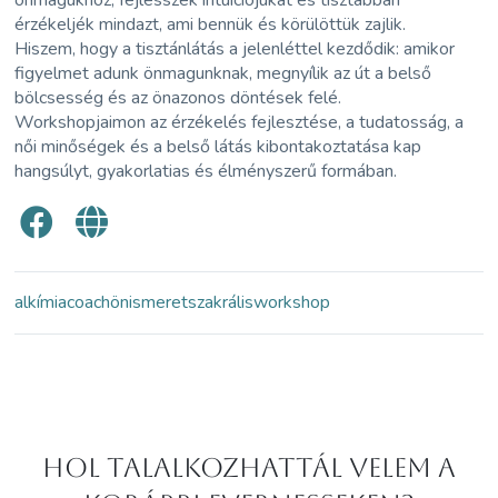
önmagukhoz, fejlesszék intuíciójukat és tisztábban
érzékeljék mindazt, ami bennük és körülöttük zajlik.
Hiszem, hogy a tisztánlátás a jelenléttel kezdődik: amikor
figyelmet adunk önmagunknak, megnyílik az út a belső
bölcsesség és az önazonos döntések felé.
Workshopjaimon az érzékelés fejlesztése, a tudatosság, a
női minőségek és a belső látás kibontakoztatása kap
hangsúlyt, gyakorlatias és élményszerű formában.
alkímia
coach
önismeret
szakrális
workshop
Hol Talalkozhattál velem a