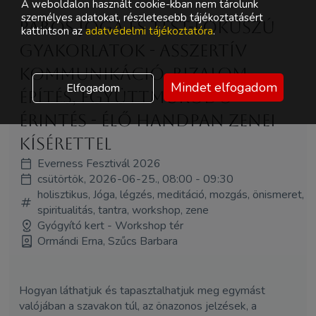
A weboldalon használt cookie-kban nem tárolunk
személyes adatokat, részletesebb tájékoztatásért
Páros jóga és test-fókuszú
kattintson az
adatvédelmi tájékoztatóra
.
gyakorlatok - asszertív
kommunikáció, bizalom-
Mindet elfogadom
Elfogadom
építés, együttműködő
érintés - élő handpan zenei
kísérettel
Everness Fesztivál 2026
csütörtök, 2026-06-25., 08:00 - 09:30
holisztikus, Jóga, légzés, meditáció, mozgás, önismeret,
spiritualitás, tantra, workshop, zene
Gyógyító kert - Workshop tér
Ormándi Erna, Szűcs Barbara
Hogyan láthatjuk és tapasztalhatjuk meg egymást
valójában a szavakon túl, az önazonos jelzések, a