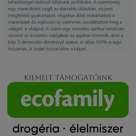
lehetőséget biztosít látásunk javítására. A szemüveg
egy mankóként segít az élesebb látásban, viszont
megfelelő gyakorlatok végzése által eldobhatod a
mankóidat és egészen új szemmel csodálhatod meg a
világot, a világod. A szem egy zseniális optikai rendszer,
viszont az észlelés valójában az agyban történik, ahol a
kép 3 dimenziós élménnyé alakul. A látás 90%-a agyi
folyamat. A tudat hozza létre a képet.
Kiemelt támogatóink