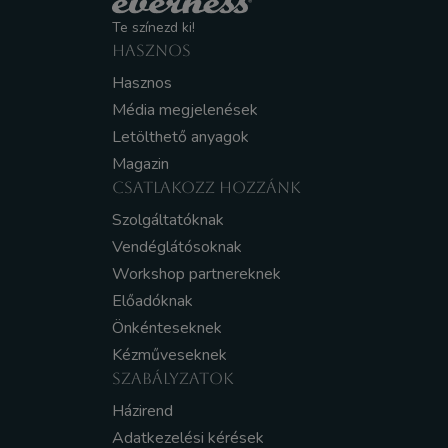
Te színezd ki!
HASZNOS
Hasznos
Média megjelenések
Letölthető anyagok
Magazin
CSATLAKOZZ HOZZÁNK
Szolgáltatóknak
Vendéglátósoknak
Workshop partnereknek
Előadóknak
Önkénteseknek
Kézműveseknek
SZABÁLYZATOK
Házirend
Adatkezelési kérések