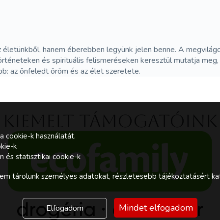
 az életünkből, hanem éberebben legyünk jelen benne. A megvilá
rténeteken és spirituális felismeréseken keresztül mutatja meg, 
b: az önfeledt öröm és az élet szeretete.
Kiemelt támogatóink
a cookie-k használatát.
kie-k
és statisztikai cookie-k
m tárolunk személyes adatokat, részletesebb tájékoztatásért kat
Mindet elfogadom
Elfogadom