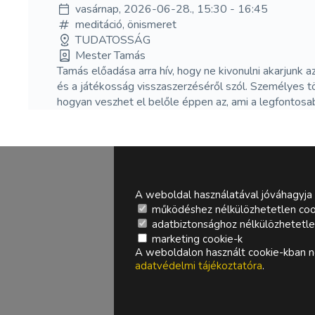
vasárnap, 2026-06-28., 15:30 - 16:45
meditáció, önismeret
TUDATOSSÁG
Mester Tamás
Tamás előadása arra hív, hogy ne kivonulni akarjunk
és a játékosság visszaszerzéséről szól. Személyes tö
hogyan veszhet el belőle éppen az, ami a legfontosab
A weboldal használatával jóváhagyja 
működéshez nélkülözhetetlen coo
adatbiztonsághoz nélkülözhetetlen 
marketing cookie-k
A weboldalon használt cookie-kban ne
adatvédelmi tájékoztatóra
.