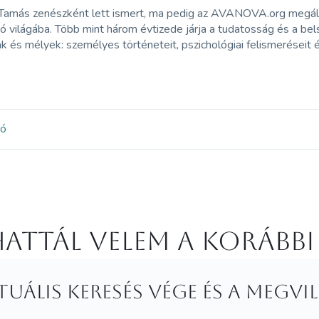
Tamás zenészként lett ismert, ma pedig az AVANOVA.org megálm
ó világába. Több mint három évtizede járja a tudatosság és a bel
k és mélyek: személyes történeteit, pszichológiai felismeréseit és
ió
attál velem a korábbi
irituális keresés vége és a m