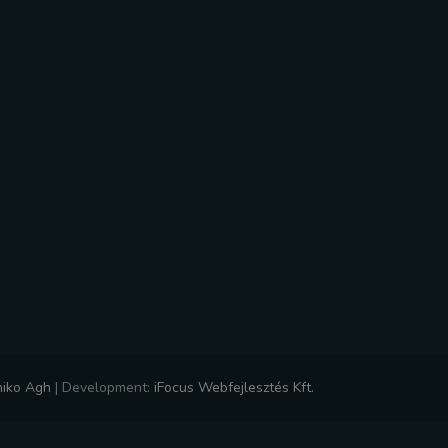
niko Agh
|
Development:
iFocus Webfejlesztés Kft.