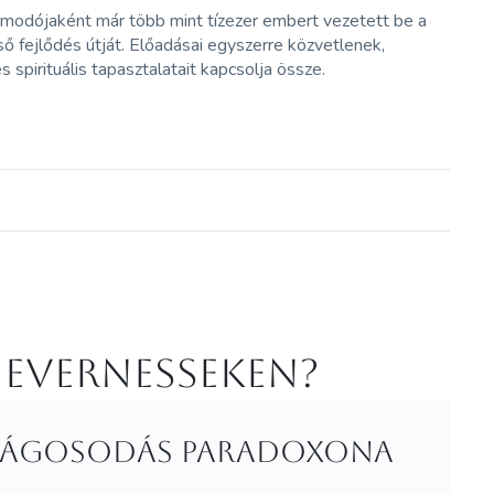
odójaként már több mint tízezer embert vezetett be a
ső fejlődés útját. Előadásai egyszerre közvetlenek,
 spirituális tapasztalatait kapcsolja össze.
 Evernesseken?
egvilágosodás paradoxona