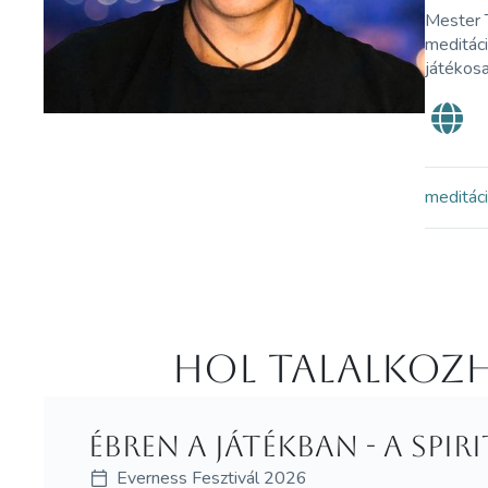
Mester 
meditáci
játékosa
meditác
Hol Talalkozh
ÉBREN A JÁTÉKBAN - A sp
Everness Fesztivál 2026