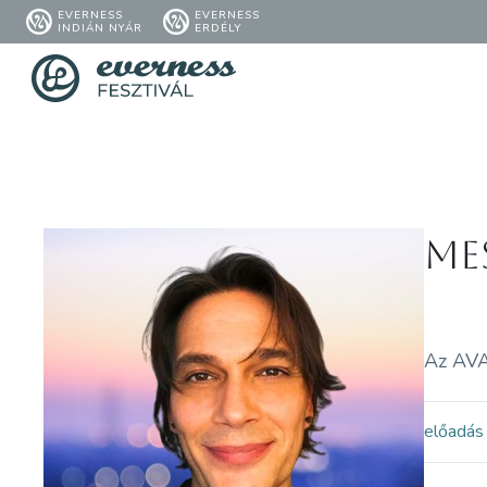
EVERNESS
EVERNESS
INDIÁN NYÁR
ERDÉLY
Me
Az AV
előadás