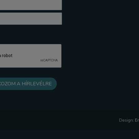
z Adatkezelési tájékoztatót
Design:
E