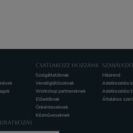
CSATLAKOZZ HOZZÁNK
SZABÁLYZA
Szolgáltatóknak
Házirend
enések
Vendéglátósoknak
Adatkezelési 
yagok
Workshop partnereknek
Adatkezelési t
Előadóknak
Általános szer
Önkénteseknek
Kézműveseknek
ELIRATKOZÁS