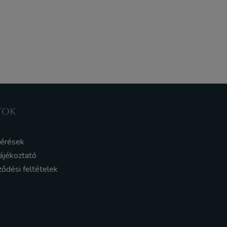
TOK
kérések
ájékoztató
ződési feltételek