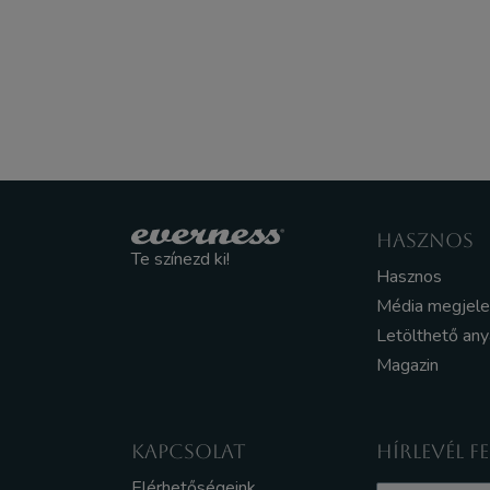
HASZNOS
Te színezd ki!
Hasznos
Média megjel
Letölthető an
Magazin
KAPCSOLAT
HÍRLEVÉL F
Elérhetőségeink