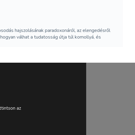
gosodás hajszolásának paradoxonáról, az elengedésről
hogyan válhat a tudatosság útja túl komollyá, és
tintson az