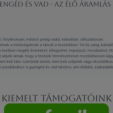
ngéd és vad - Az élő áramlás
 folyékonyan; máskor pedig vadul, kiáradóan, céltudatosan.
nek a minőségeknek a táncát a testünkben. Yin és yang, kiáradó
estben megélt érzeteket: lélegzetet, impulzust, mozdulatot, ri
adunk annak, hogy a testünk természetesen mozdulhasson lágyan,
nem kell tánc-szerűnek lennie, nem kell szépnek vagy eksztatiku
 pulzálásához: a gyengéd és vad tánchoz, ami élőbbé, szabadabb
Kiemelt támogatóink