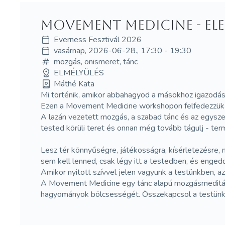
Movement medicine - Ele
Everness Fesztivál 2026
vasárnap, 2026-06-28., 17:30 - 19:30
mozgás, önismeret, tánc
ELMÉLYÜLÉS
Máthé Kata
Mi történik, amikor abbahagyod a másokhoz igazodá
Ezen a Movement Medicine workshopon felfedezzük azt
A lazán vezetett mozgás, a szabad tánc és az egysze
tested körüli teret és onnan még tovább tágulj - 
Lesz tér könnyűségre, játékosságra, kísérletezésre
sem kell lenned, csak légy itt a testedben, és engedd
Amikor nyitott szívvel jelen vagyunk a testünkben, 
A Movement Medicine egy tánc alapú mozgásmeditáci
hagyományok bölcsességét. Összekapcsol a testünk é