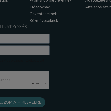
yagok
Workshop partnereknek
Adatkezelési t
Előadóknak
Általános szer
Önkénteseknek
Kézműveseknek
ELIRATKOZÁS
z Adatkezelési tájékoztatót