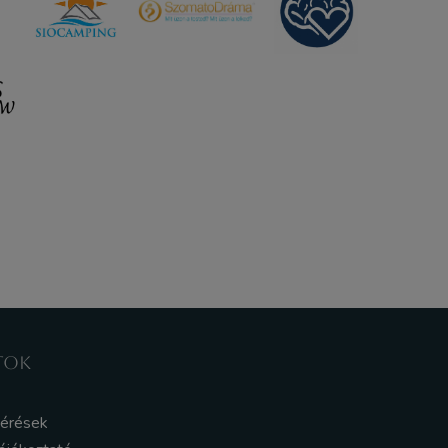
TOK
kérések