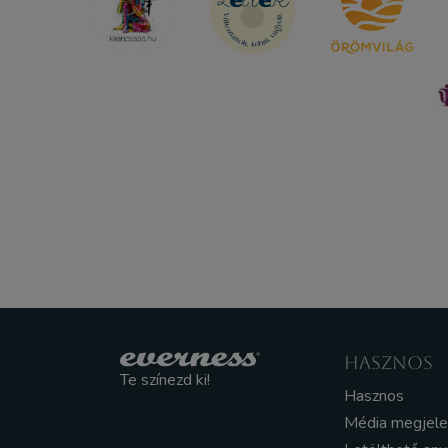
HASZNOS
Te színezd ki!
Hasznos
Média megjel