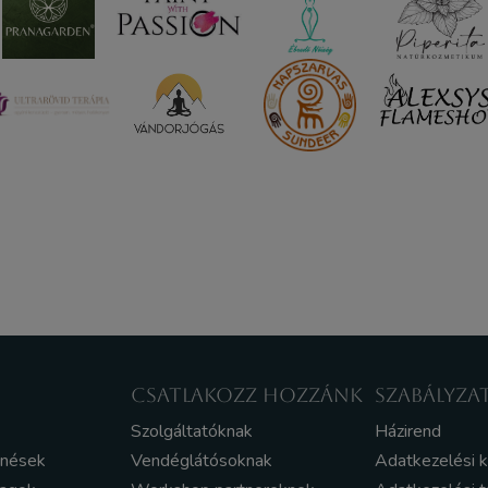
CSATLAKOZZ HOZZÁNK
SZABÁLYZA
Szolgáltatóknak
Házirend
enések
Vendéglátósoknak
Adatkezelési 