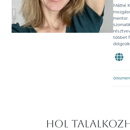
Máthé Ka
mozgásm
mentor. 
szomatik
résztvev
többet f
dolgozik
önismer
Hol Talalkozh