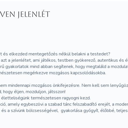
ven jelenlét
st és elkezded mentegetőzés nélkül belakni a testedet?
 a jelenlétet, ami játékos, testben gyökerező, autentikus és él
rű gyakorlatok mind abban segítenek, hogy megtaláld a mozdulat
természetesen megérkezve mozgásos kapcsolódásokba.
, nem mindennapi mozgásos önkifejezésre. Nem kell sem lenyűgö
, hogy éljen, mozduljon, játsszon!
az életteliségünk természetesen ragyogni kezd.
ó, amely egybeszövi a szabad tánc felszabadító erejét, a mod
s a szívünk bölcsességével, gyakorlása gyógyít, élőbbé, teljes