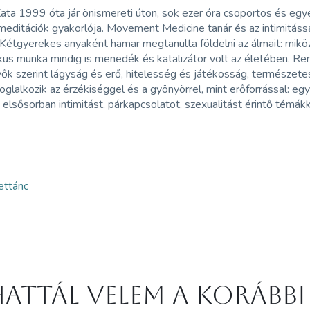
ta 1999 óta jár önismereti úton, sok ezer óra csoportos és egyé
editációk gyakorlója. Movement Medicine tanár és az intimitáss
Kétgyerekes anyaként hamar megtanulta földelni az álmait: miközb
us munka mindig is menedék és katalizátor volt az életében. Ren
ők szerint lágyság és erő, hitelesség és játékosság, természetes 
oglalkozik az érzékiséggel és a gyönyörrel, mint erőforrással: 
 elsősorban intimitást, párkapcsolatot, szexualitást érintő témákk
et
tánc
attál velem a korábbi