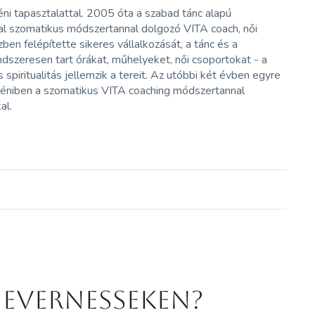
ni tapasztalattal. 2005 óta a szabad tánc alapú
al szomatikus módszertannal dolgozó VITA coach, női
en felépítette sikeres vállalkozását, a tánc és a
dszeresen tart órákat, műhelyeket, női csoportokat - a
spiritualitás jellemzik a tereit. Az utóbbi két évben egyre
egyéniben a szomatikus VITA coaching módszertannal
al.
 Evernesseken?