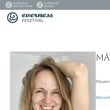
EVERNESS
EVERNESS
INDIÁN NYÁR
ERDÉLY
Má
Moveme
tánc
wor