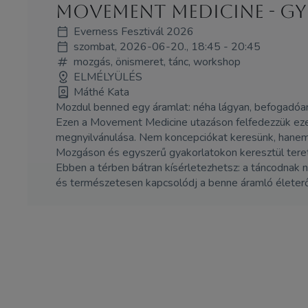
Movement medicine - Gye
Everness Fesztivál 2026
szombat, 2026-06-20., 18:45 - 20:45
mozgás, önismeret, tánc, workshop
ELMÉLYÜLÉS
Máthé Kata
Mozdul benned egy áramlat: néha lágyan, befogadóan,
Ezen a Movement Medicine utazáson felfedezzük ezek
megnyilvánulása. Nem koncepciókat keresünk, hanem t
Mozgáson és egyszerű gyakorlatokon keresztül teret 
Ebben a térben bátran kísérletezhetsz: a táncodnak 
és természetesen kapcsolódj a benne áramló életerő