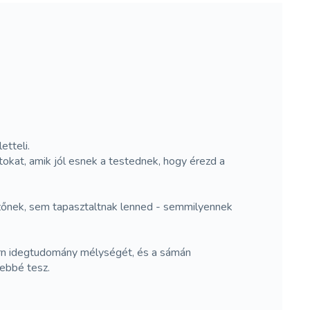
etteli.
okat, amik jól esnek a testednek, hogy érezd a
zőnek, sem tapasztaltnak lenned - semmilyennek
ern idegtudomány mélységét, és a sámán
ebbé tesz.