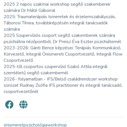
2025 2 napos szakmai workshop segítő szakemberek
számára Dr Máté Gáborral
2025: Traumaterápiás Ismeretek és érzelemszabályozás,
Táborosi Tímea, továbbképzésén integrál tanácsadók
számára
2025 Szupervíziós csoport segítő szakemberek számára
pszichiátria nézőpontból, Dr Preisz Éva Eszter pszichiáternél
2023-2026: Gánti Bence képzései: Terápiás Kommunikáció,
Körvezető, Integrál Önismereti Csoportvezető, Integrál Flow
Csoportvezető
2025-től csoportos szupervízió Szabó Attila integrál
szemléletű segítő szakembernél
2026- folyamatban -
IFS/Belső családrendszer workshop
sorozat Rudnay Zsófia IFS practitioner és integrál tanácsadó,
csoportvezetőnél
önismeret
pszichológia
workshop