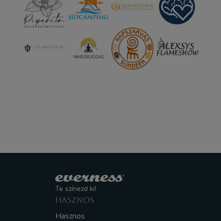
Te színezd ki!
HASZNOS
Hasznos