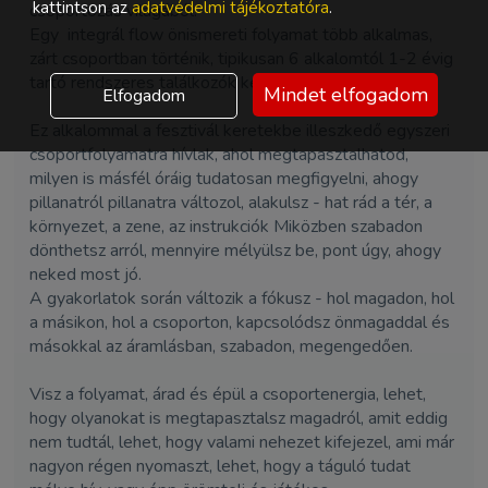
kattintson az
adatvédelmi tájékoztatóra
.
csoportozás világából.
Egy integrál flow önismereti folyamat több alkalmas,
zárt csoportban történik, tipikusan 6 alkalomtól 1-2 évig
tartó rendszeres találkozók keretében.
Mindet elfogadom
Elfogadom
Ez alkalommal a fesztivál keretekbe illeszkedő egyszeri
csoportfolyamatra hívlak, ahol megtapasztalhatod,
milyen is másfél óráig tudatosan megfigyelni, ahogy
pillanatról pillanatra változol, alakulsz - hat rád a tér, a
környezet, a zene, az instrukciók Miközben szabadon
dönthetsz arról, mennyire mélyülsz be, pont úgy, ahogy
neked most jó.
A gyakorlatok során változik a fókusz - hol magadon, hol
a másikon, hol a csoporton, kapcsolódsz önmagaddal és
másokkal az áramlásban, szabadon, megengedően.
Visz a folyamat, árad és épül a csoportenergia, lehet,
hogy olyanokat is megtapasztalsz magadról, amit eddig
nem tudtál, lehet, hogy valami nehezet kifejezel, ami már
nagyon régen nyomaszt, lehet, hogy a táguló tudat