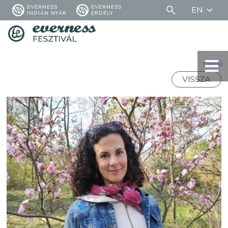
EVERNESS
EVERNESS
EN
INDIÁN NYÁR
ERDÉLY
menü
VISSZA