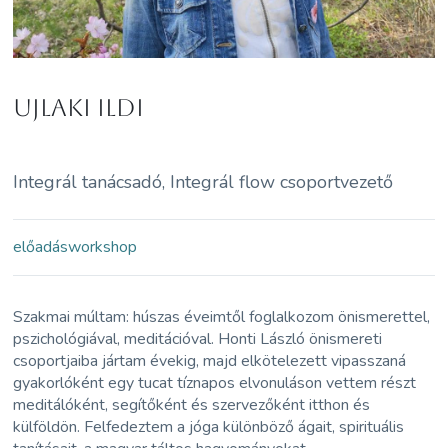
Ujlaki Ildi
Integrál tanácsadó, Integrál flow csoportvezető
előadás
workshop
Szakmai múltam: húszas éveimtől foglalkozom önismerettel,
pszichológiával, meditációval. Honti László önismereti
csoportjaiba jártam évekig, majd elkötelezett vipasszaná
gyakorlóként egy tucat tíznapos elvonuláson vettem részt
meditálóként, segítőként és szervezőként itthon és
külföldön. Felfedeztem a jóga különböző ágait, spirituális