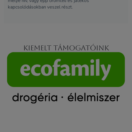
mélye hív, vagy épp örömteli és játékos
kapcsolódásokban veszel részt.
Kiemelt támogatóink