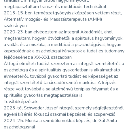
tanításait, a magyar táltos hagyományokat,
megtapasztaltam transz- és meditációs technikákat.
2013-15-ben természetgyógyász képzésen vettem részt,
Alternatív mozgás- és Masszásterapeuta (AMM)
szakirányon.
2020-23-ban elvégeztem az Integrál Akadémiát, ahol
megtanultam, hogyan ötvözhetők a spirituális hagyományok,
a vallás és a misztika, a meditáció a pszichológiával, hogyan
kapcsolódnak a pszichológiai irányzatok a tudat és tudomány
fejlődéséhez a XX-XXI. században.
Átfogó elméleti tudást szereztem az integrál szemléletről, a
pszichológia és a spiritualitás gyakorlatban is alkalmazható
elméleteiről, továbbá gyakorlati tudást és képességet az
integrál szemléletű tanácsadói szintű munkára. A képzés
része volt továbbá a sajátélményű terápiás folyamat és a
spirituális gyakorlás megtapasztalása is.
Továbbképzések:
2023-tól Schweder József integrál személyiségfejlesztőnél
egyéni kísérés fókuszú szakmai képzések és szupervízió
2024-25: Munka a szimbólumokkal képzés, dr. Gál Anita
pszichológusnál