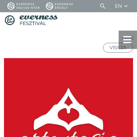
EVERNESS
EVERNESS
EN
INDIÁN NYÁR
ERDÉLY
menü
VISSZA