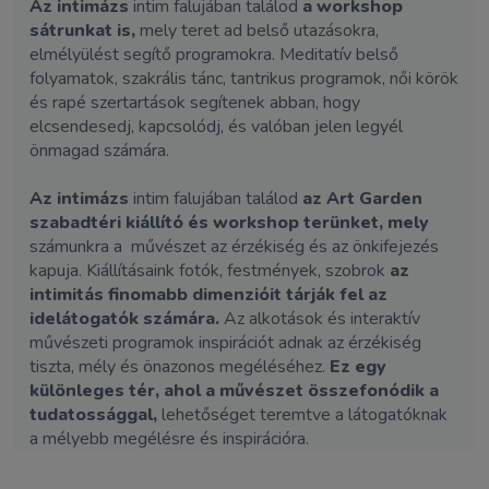
Az intimázs
intim falujában találod
a workshop
sátrunkat is,
mely teret ad belső utazásokra,
elmélyülést segítő programokra. Meditatív belső
folyamatok, szakrális tánc, tantrikus programok, női körök
és rapé szertartások segítenek abban, hogy
elcsendesedj, kapcsolódj, és valóban jelen legyél
önmagad számára.
Az intimázs
intim falujában találod
az Art Garden
szabadtéri kiállító és workshop terünket, mely
számunkra a művészet az érzékiség és az önkifejezés
kapuja. Kiállításaink fotók, festmények, szobrok
az
intimitás finomabb dimenzióit tárják fel az
idelátogatók számára.
Az alkotások és interaktív
művészeti programok inspirációt adnak az érzékiség
tiszta, mély és önazonos megéléséhez.
Ez egy
különleges tér, ahol a művészet összefonódik a
tudatossággal,
lehetőséget teremtve a látogatóknak
a mélyebb megélésre és inspirációra.