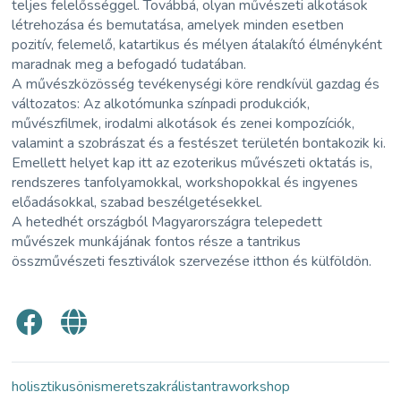
teljes felelősséggel. Továbbá, olyan művészeti alkotások
létrehozása és bemutatása, amelyek minden esetben
pozitív, felemelő, katartikus és mélyen átalakító élményként
maradnak meg a befogadó tudatában.
A művészközösség tevékenységi köre rendkívül gazdag és
változatos: Az alkotómunka színpadi produkciók,
művészfilmek, irodalmi alkotások és zenei kompozíciók,
valamint a szobrászat és a festészet területén bontakozik ki.
Emellett helyet kap itt az ezoterikus művészeti oktatás is,
rendszeres tanfolyamokkal, workshopokkal és ingyenes
előadásokkal, szabad beszélgetésekkel.
A hetedhét országból Magyarországra telepedett
művészek munkájának fontos része a tantrikus
összművészeti fesztiválok szervezése itthon és külföldön.
holisztikus
önismeret
szakrális
tantra
workshop