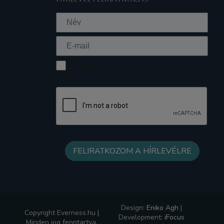
Elfogadom az Adatkezelési tájékoztatót
Design:
Eniko Agh
|
Copyright Everness.hu |
Development:
iFocus
Minden jog fenntartva.