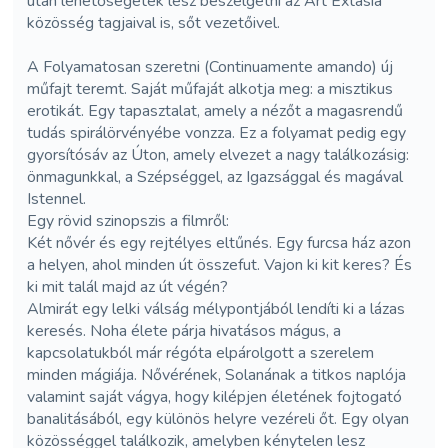
után lehetőségetek lesz beszélgetni az Art Extasia
közösség tagjaival is, sőt vezetőivel.
A Folyamatosan szeretni (Continuamente amando) új
műfajt teremt. Saját műfaját alkotja meg: a misztikus
erotikát. Egy tapasztalat, amely a nézőt a magasrendű
tudás spirálörvényébe vonzza. Ez a folyamat pedig egy
gyorsítósáv az Úton, amely elvezet a nagy találkozásig:
önmagunkkal, a Szépséggel, az Igazsággal és magával
Istennel.
Egy rövid szinopszis a filmről:
Két nővér és egy rejtélyes eltűnés. Egy furcsa ház azon
a helyen, ahol minden út összefut. Vajon ki kit keres? És
ki mit talál majd az út végén?
Almirát egy lelki válság mélypontjából lendíti ki a lázas
keresés. Noha élete párja hivatásos mágus, a
kapcsolatukból már régóta elpárolgott a szerelem
minden mágiája. Nővérének, Solanának a titkos naplója
valamint saját vágya, hogy kilépjen életének fojtogató
banalitásából, egy különös helyre vezéreli őt. Egy olyan
közösséggel találkozik, amelyben kénytelen lesz