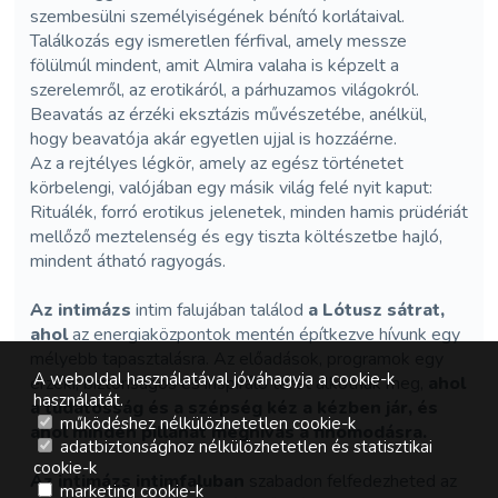
szembesülni személyiségének bénító korlátaival.
Találkozás egy ismeretlen férfival, amely messze
fölülmúl mindent, amit Almira valaha is képzelt a
szerelemről, az erotikáról, a párhuzamos világokról.
Beavatás az érzéki eksztázis művészetébe, anélkül,
hogy beavatója akár egyetlen ujjal is hozzáérne.
Az a rejtélyes légkör, amely az egész történetet
körbelengi, valójában egy másik világ felé nyit kaput:
Rituálék, forró erotikus jelenetek, minden hamis prüdériát
mellőző meztelenség és egy tiszta költészetbe hajló,
mindent átható ragyogás.
Az intimázs
intim falujában találod
a Lótusz sátrat,
ahol
az energiaközpontok mentén építkezve hívunk egy
mélyebb tapasztalásra. Az előadások, programok egy
A weboldal használatával jóváhagyja a cookie-k
érzéki, biztonságos és inspiráló teret alkotnak meg,
ahol
használatát.
a tudatosság és a szépség kéz a kézben jár, és
működéshez nélkülözhetetlen cookie-k
ahol minden pillanat meghívás a finomodásra.
adatbiztonsághoz nélkülözhetetlen és statisztikai
cookie-k
Az intimázs intimfaluban
szabadon felfedezheted az
marketing cookie-k