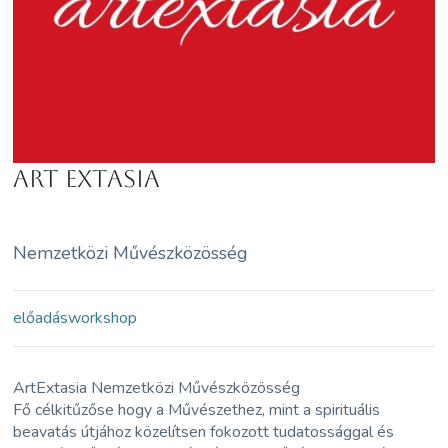
Art Extasia
Nemzetközi Művészközösség
előadás
workshop
ArtExtasia Nemzetközi Művészközösség
Fő célkitűzőse hogy a Művészethez, mint a spirituális
beavatás útjához közelítsen fokozott tudatossággal és