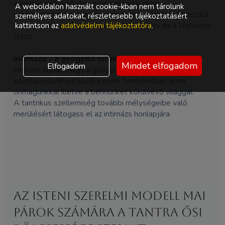
intimitás mélyebb dimenzióit előadásokon,
A weboldalon használt cookie-kban nem tárolunk
workshopokon, a művészeten és mozgásokon keresztül.
személyes adatokat, részletesebb tájékoztatásért
Helyszíneink a Lótusz sátor,az Art Garden, és a Naturista
kattintson az
adatvédelmi tájékoztatóra
.
Oázis.
intimázs - a gyógyító intimitás,
Mindet elfogadom
Elfogadom
Hiszünk abban, hogy a gyógyulás nem más, mint saját
középpontunkhoz közel kerülni, harmóniában lenni
önmagunkkal illetve a bennünket körülvevő világgal.
A tantrikus szellemiség további mélységeibe való
merülésért látogass el az intimázs honlapjára
Az Isteni szerelmi modell mai
párok számára a Tantra ősi