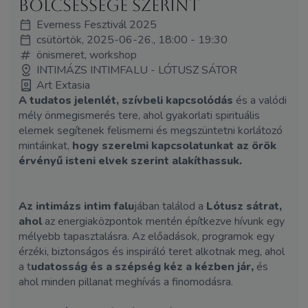
bölcsessége szerint
Everness Fesztivál 2025
csütörtök, 2025-06-26., 18:00 - 19:30
önismeret, workshop
INTIMÁZS INTIMFALU - LÓTUSZ SÁTOR
Art Extasia
A tudatos jelenlét, szívbeli kapcsolódás
és a valódi
mély önmegismerés tere, ahol gyakorlati spirituális
elemek segítenek felismerni és megszüntetni korlátozó
mintáinkat,
hogy szerelmi kapcsolatunkat az örök
érvényű isteni elvek szerint alakíthassuk.
Az intimázs intim falu
jában találod a
Lótusz sátrat,
ahol
az energiaközpontok mentén építkezve hívunk egy
mélyebb tapasztalásra. Az előadások, programok egy
érzéki, biztonságos és inspiráló teret alkotnak meg, ahol
a t
udatosság és a szépség kéz a kézben jár,
és
ahol minden pillanat meghívás a finomodásra.