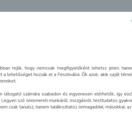
bban rejlik, hogy nemcsak megfigyelőként lehetsz jelen, hane
a lehetőséget hozzák el a Fesztiválra. Ők azok, akik saját térre
ereiket.
 látogató számára szabadon és ingyenesen elérhetők, így első
l. Legyen szó önismereti munkáról, mozgásról, testtudatos gyakor
t nem csak tanulsz, hanem találkozhatsz önmagaddal, másokkal, a