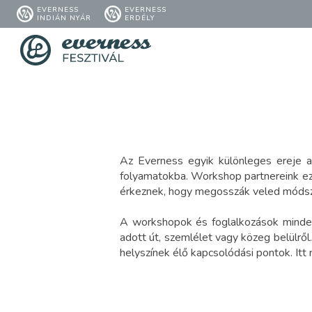
EVERNESS
EVERNESS
INDIÁN NYÁR
ERDÉLY
Az Everness egyik különleges ereje a
folyamatokba. Workshop partnereink ezt 
érkeznek, hogy megosszák veled módsz
A workshopok és foglalkozások minden
adott út, szemlélet vagy közeg belülrő
helyszínek élő kapcsolódási pontok. It