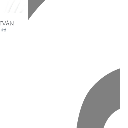
STVÁN
 író