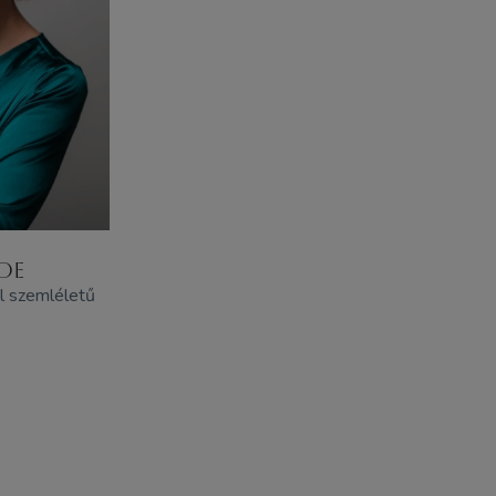
DE
l szemléletű