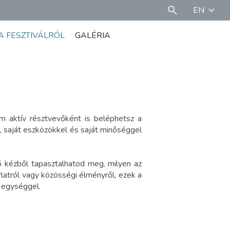
EN
A FESZTIVÁLRÓL
GALÉRIA
m aktív résztvevőként is beléphetsz a
l, saját eszközökkel és saját minőséggel
 kézből tapasztalhatod meg, milyen az
latról vagy közösségi élményről, ezek a
z egységgel.