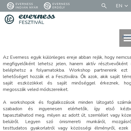
EVERNESS
EVERNESS
EN
INDIÁN NYÁR
ERDÉLY
men
Az Everness egyik különleges ereje abban rejlik, hogy nemcs
megfigyelőként lehetsz jelen, hanem aktív résztvevőként 
beléphetsz a folyamatokba. Workshop partnereink ezt
lehetőséget hozzák el a Fesztiválra. Ők azok, akik saját térre
saját eszközökkel és saját minőséggel érkeznek, ho
megosszák veled módszereiket.
A workshopok és foglalkozások minden látogató számá
szabadon és ingyenesen elérhetők, így első kézb
tapasztalhatod meg, milyen az adott út, szemlélet vagy köz
belülről. Legyen szó önismereti munkáról, mozgásró
testtudatos gyakorlatról vagy közösségi élményről, ezek