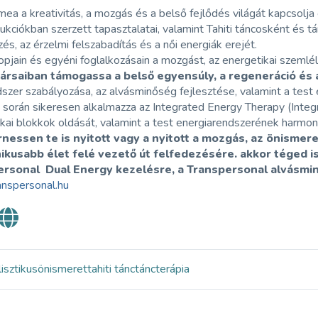
ímea a kreativitás, a mozgás és a belső fejlődés világát kapcsol
ukciókban szerzett tapasztalatai, valamint Tahiti táncosként és
zés, az érzelmi felszabadítás és a női energiák erejét.
jain és egyéni foglalkozásain a mozgást, az energetikai szemlél
ársaiban támogassa a belső egyensúly, a regeneráció és 
dszer szabályozása, az alvásminőség fejlesztése, valamint a te
során sikeresen alkalmazza az Integrated Energy Therapy (Integr
kai blokkok oldását, valamint a test energiarendszerének harmoni
nessen te is nyitott vagy a nyitott a mozgás, az önismere
kusabb élet felé vezető út felfedezésére. akkor téged i
ersonal Dual Energy kezelésre, a Transpersonal alvásmin
nspersonal.hu
lisztikus
önismeret
tahiti tánc
tánc
terápia