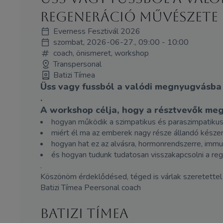
regeneráció művészete
Everness Fesztivál 2026
szombat, 2026-06-27., 09:00 - 10:00
coach, önismeret, workshop
Transpersonal
Batizi Tímea
Üss vagy fussból a valódi megnyugvásba 
.
A workshop célja, hogy a résztvevők meg
hogyan működik a szimpatikus és paraszimpatikus
miért él ma az emberek nagy része állandó készenl
hogyan hat ez az alvásra, hormonrendszerre, immun
és hogyan tudunk tudatosan visszakapcsolni a re
.
Köszönöm érdeklődésed, téged is várlak szeretettel 
Batizi Tímea Peersonal coach
Batizi Tímea