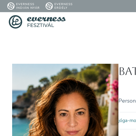
EVERNESS
EVERNESS
INDIÁN NYÁR
ERDÉLY
Ba
Person
jóga-m