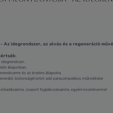
- Az idegrendszer, az alvás és a regeneráció műv
értsék:
 idegrendszer,
éti állapotban,
rendszerre és az érzelmi állapotra,
generáló, biztonságérzetet adó paraszimpatikus működésbe
előadásaimra, csoport foglalkozásaimra, egyéni kezelésemre!