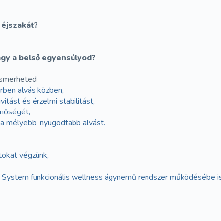
 éjszakát?
agy a belső egyensúlyod?
smerheted:
erben alvás közben,
itást és érzelmi stabilitást,
inőségét,
 a mélyebb, nyugodtabb alvást.
tokat végzünk,
p System funkcionális wellness ágynemű rendszer működésébe is