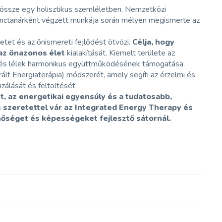
ja össze egy holisztikus szemléletben. Nemzetközi
 tánctanárként végzett munkája során mélyen megismerte az
etet és az önismereti fejlődést ötvözi.
Célja, hogy
az önazonos élet
kialakítását. Kiemelt területe az
st és lélek harmonikus együttműködésének támogatása.
ált Energiaterápia) módszerét, amely segíti az érzelmi és
zálását és feltöltését.
t, az energetikai egyensúly és a tudatosabb,
s szeretettel vár az Integrated Energy Therapy és
őséget és képességeket fejlesztő sátornál.