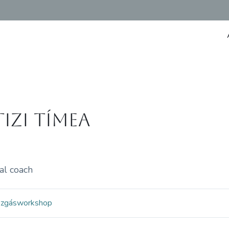
tizi Tímea
al coach
ozgás
workshop