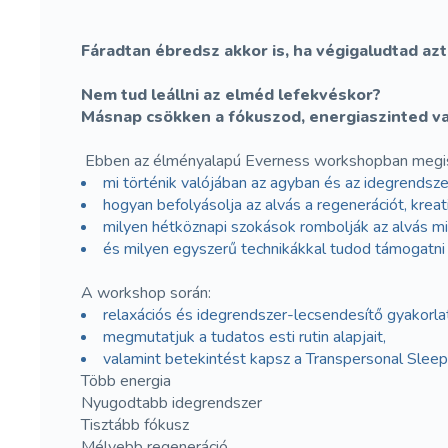
Fáradtan ébredsz akkor is, ha végigaludtad azt
Nem tud leállni az elméd lefekvéskor?
Másnap csökken a fókuszod, energiaszinted v
Ebben az élményalapú Everness workshopban megi
mi történik valójában az agyban és az idegrendsz
hogyan befolyásolja az alvás a regenerációt, kreativ
milyen hétköznapi szokások rombolják az alvás m
és milyen egyszerű technikákkal tudod támogatni
A workshop során:
relaxációs és idegrendszer-lecsendesítő gyakorla
megmutatjuk a tudatos esti rutin alapjait,
valamint betekintést kapsz a Transpersonal Slee
Több energia
Nyugodtabb idegrendszer
Tisztább fókusz
Mélyebb regeneráció