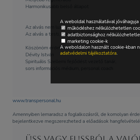
Harmonikusabb belső állapot
A weboldal használatával jóváhagyja 
Az alvás nem luxus.
működéshez nélkülözhetetlen coo
Az alvás a testi, mentális és érzelmi regeneráció alap
adatbiztonsághoz nélkülözhetetlen 
marketing cookie-k
A weboldalon használt cookie-kban ne
Köszönöm érdeklődésed, téged is várlak szeretettel 
adatvédelmi tájékoztatóra
.
Dévity István
Spirituális Szellemi fejlődést vezető tanár,
sors információs médium, personal coach
www.transpersonal.hu
Amennyiben lemaradsz a foglalkozásról, de komolyan érdek
bejelentkezve megszerezheted a előadások hangfelvételé
Üss vagy fussból a való