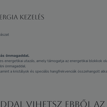
ERGIA KEZELÉS
yászat
dás önmagaddal.
es energetikai utazás, amely támogatja az energetikai blokkok ol
ülni önmagaddal.
amint a kristályok és speciális hangfrekvenciák összehangolt alka
ddal vihetsz ebből az