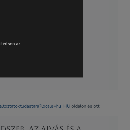
tintson az
altoztatoktudastara?locale=hu_HU
oldalon és ott
szer, az alvás és a