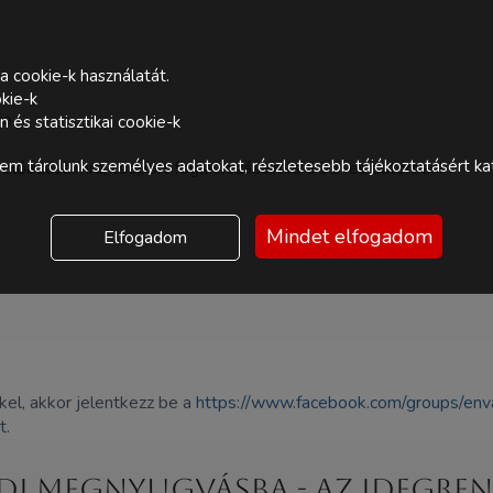
a cookie-k használatát.
kie-k
ja.
és statisztikai cookie-k
m tárolunk személyes adatokat, részletesebb tájékoztatásért kat
előadásaimra, csoport foglalkozásaimra a 32-es sátorban!
Mindet elfogadom
Elfogadom
el, akkor jelentkezz be a
https://www.facebook.com/groups/env
t.
di megnyugvásba - Az idegrend