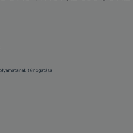
a
folyamatainak támogatása