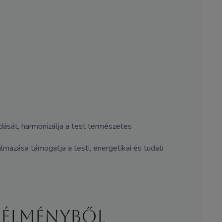
dását, harmonizálja a test természetes
lmazása támogatja a testi, energetikai és tudati
 élményből