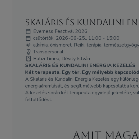
SKALÁRIS ÉS KUNDALINI EN
Everness Fesztivál 2026
csütörtök, 2026-06-25., 11:00 - 15:00
alkímia, önismeret, Reiki, terápia, természetgyóg
Transpersonal
Batizi Tímea, Dévity István
SKALÁRIS ÉS KUNDALINI ENERGIA KEZELÉS
Két terapeuta. Egy tér. Egy mélyebb kapcsoló
A Skaláris és Kundalini Energia Kezelés egy különleg
energiaáramlását, és segít mélyebb kapcsolatba ker
A kezelés során két terapeuta egyidejű jelenléte, val
feltöltődést.
Amit maga