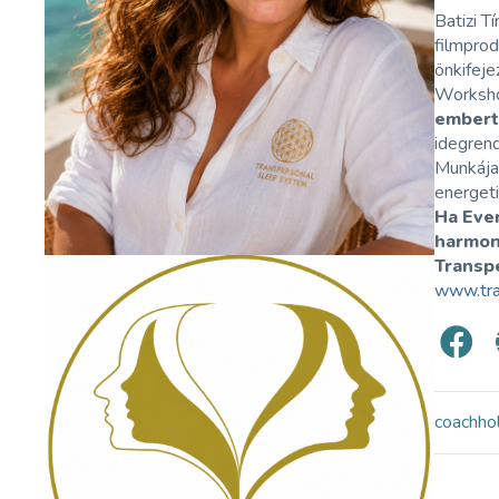
Batizi T
filmprod
önkifeje
Workshop
embert
idegren
Munkája 
energeti
Ha Ever
harmoni
Transp
www.tra
coach
ho