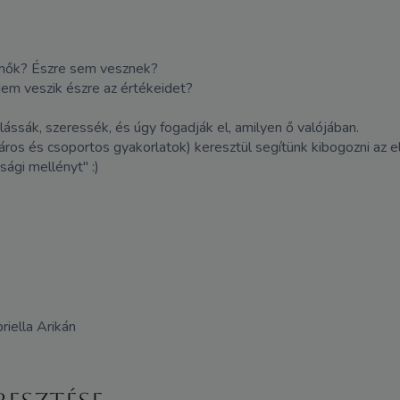
a nők? Észre sem vesznek?
Nem veszik észre az értékeidet?
ássák, szeressék, és úgy fogadják el, amilyen ő valójában.
áros és csoportos gyakorlatok) keresztül segítünk kibogozni az e
sági mellényt" :)
riella Arikán