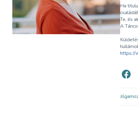
Ha titul
családál
Te, és a
A Táncol
Küldetés
hullámok
https:
Jóga
mo