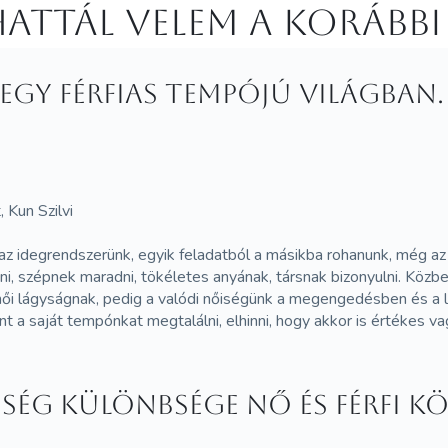
attál velem a korábbi
 egy férfias tempójú világban
 Kun Szilvi
az idegrendszerünk, egyik feladatból a másikba rohanunk, még az
ni, szépnek maradni, tökéletes anyának, társnak bizonyulni. Közbe
női lágyságnak, pedig a valódi nőiségünk a megengedésben és a l
 a saját tempónkat megtalálni, elhinni, hogy akkor is értékes va
ség különbsége nő és férfi k