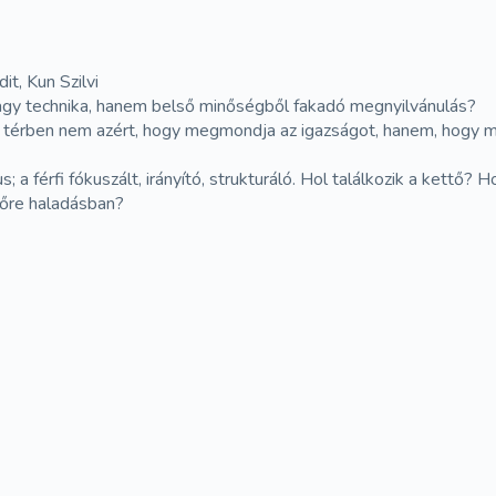
it, Kun Szilvi
vagy technika, hanem belső minőségből fakadó megnyilvánulás?
térben nem azért, hogy megmondja az igazságot, hanem, hogy me
; a férfi fókuszált, irányító, strukturáló. Hol találkozik a kettő
előre haladásban?