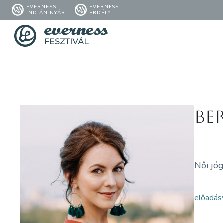
EVERNESS
EVERNESS
INDIÁN NYÁR
ERDÉLY
Be
Női jóg
előadás