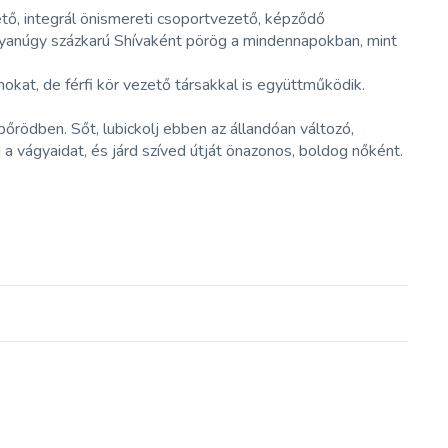
ezető, integrál önismereti csoportvezető, képződő
 ugyanúgy százkarú Shívaként pörög a mindennapokban, mint
okat, de férfi kör vezető társakkal is együttműködik.
bőrödben. Sőt, lubickolj ebben az állandóan változó,
 a vágyaidat, és járd szíved útját önazonos, boldog nőként.