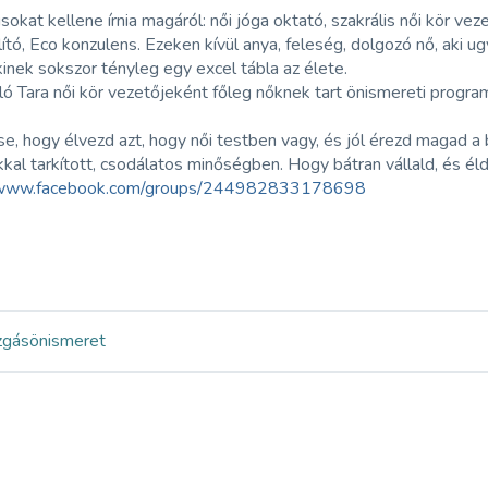
usokat kellene írnia magáról: női jóga oktató, szakrális női kör v
lító, Eco konzulens. Ezeken kívül anya, feleség, dolgozó nő, aki
kinek sokszor tényleg egy excel tábla az élete.
ó Tara női kör vezetőjeként főleg nőknek tart önismereti program
e, hogy élvezd azt, hogy női testben vagy, és jól érezd magad a 
kal tarkított, csodálatos minőségben. Hogy bátran vállald, és éld
//www.facebook.com/groups/244982833178698
zgás
önismeret