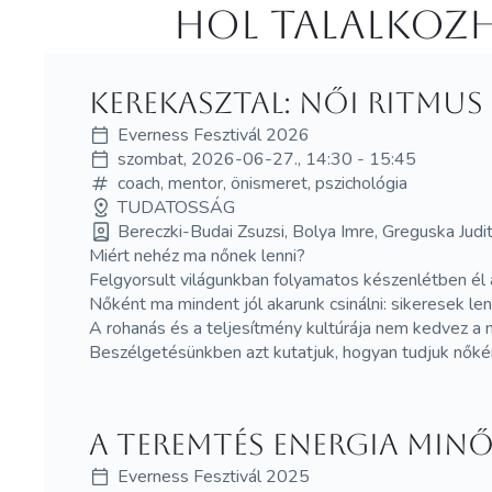
Hol Talalkozh
Kerekasztal: Női ritmus
Everness Fesztivál 2026
szombat, 2026-06-27., 14:30 - 15:45
coach, mentor, önismeret, pszichológia
TUDATOSSÁG
Bereczki-Budai Zsuzsi, Bolya Imre, Greguska Judit,
Miért nehéz ma nőnek lenni?
Felgyorsult világunkban folyamatos készenlétben él 
Nőként ma mindent jól akarunk csinálni: sikeresek len
A rohanás és a teljesítmény kultúrája nem kedvez a 
Beszélgetésünkben azt kutatjuk, hogyan tudjuk nőként
A teremtés energia minő
Everness Fesztivál 2025