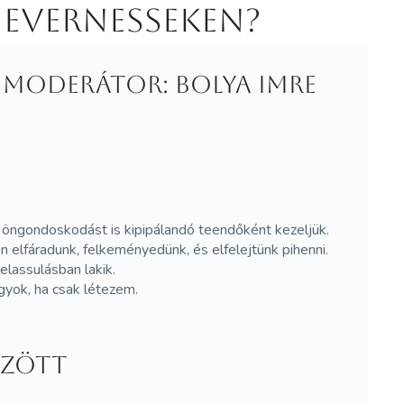
 Evernesseken?
. Moderátor: Bolya Imre
 öngondoskodást is kipipálandó teendőként kezeljük.
n elfáradunk, felkeményedünk, és elfelejtünk pihenni.
elassulásban lakik.
gyok, ha csak létezem.
özött