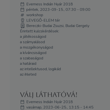
Everness Indián Nyár 2018
péntek, 2023-09-15., 07:30 - 09:00
workshop
LEVEGŐ-ELEM tér
Bereczki-Budai Zsuzsi, Budai Gergely
Érintett kulcskérdések:
a játékosságod
a szárnyalásod
a mozgékonyságod
a kíváncsiságod
a szabaságod
a határaid
az intellektusod, logikád
az ihleted
Válj láthatóvá!
Everness Indián Nyár 2018
vasárnap, 2023-06-25., 13:15 - 14:45