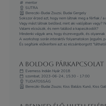
mentor
SUTRA
Bereczki-Budai Zsuzsi, Budai Gergely
Sokszor érzed azt, hogy nem látnak meg a férfiak / 
Vagy mást látnak belőled, mint aki valójában vagy? 
Valami elcsúszik, és nem találod a kapaszkodót?
Mindenki vágyik arra, hogy észrevegyék, és olyannak l
A workshop során interaktív folyamatokon (egyéni, p
És segítünk előkeríteni azt az elcsámborgott "látható
A boldog párkapcsolat
Everness Indián Nyár 2018
szombat, 2023-06-24., 15:30 - 17:00
TUDATOSSÁG
Bereczki-Budai Zsuzsi, Kiss Balázs Kunó, Kiss Gab