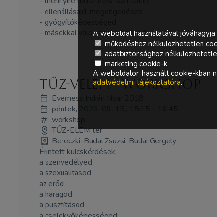
- mennyire tudsz flow-ban lenni?
- ellenállásaid-megengedésed
- gyógyítóképességed
- másokkal való kapcsolódásaid
A weboldal használatával jóváhagyja 
működéshez nélkülözhetetlen coo
adatbiztonsághoz nélkülözhetetlen 
marketing cookie-k
A weboldalon használt cookie-kban ne
Tűz-VElem - WORKSHOP
adatvédelmi tájékoztatóra
.
Everness Indián Nyár 2018
péntek, 2023-09-15., 15:15 - 16:45
workshop
TŰZ-ELEM tér
Bereczki-Budai Zsuzsi, Budai Gergely
Érintett kulcskérdések:
a szenvedélyed
a szexualitásod
az erőd
a haragod
a pusztításod
a cselekvőképességed