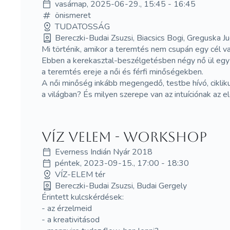
vasárnap, 2025-06-29., 15:45 - 16:45
önismeret
TUDATOSSÁG
Bereczki-Budai Zsuzsi, Biacsics Bogi, Greguska Jud
Mi történik, amikor a teremtés nem csupán egy cél 
Ebben a kerekasztal-beszélgetésben négy nő ül egy 
a teremtés ereje a női és férfi minőségekben.
A női minőség inkább megengedő, testbe hívó, ciklikus
a világban? És milyen szerepe van az intuíciónak az 
Víz VElem - WORKSHOP
Everness Indián Nyár 2018
péntek, 2023-09-15., 17:00 - 18:30
VÍZ-ELEM tér
Bereczki-Budai Zsuzsi, Budai Gergely
Érintett kulcskérdések:
- az érzelmeid
- a kreativitásod