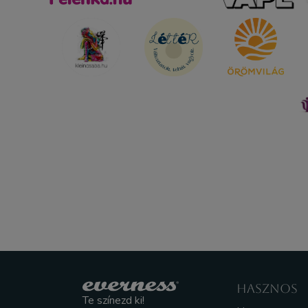
HASZNOS
Te színezd ki!