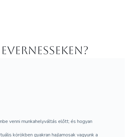
 Evernesseken?
embe venni munkahelyváltás előtt; és hogyan
rituális körökben gyakran hajlamosak vagyunk a