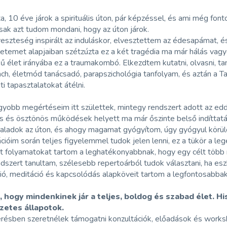
, 10 éve járok a spirituális úton, pár képzéssel, és ami még fo
sak azt tudom mondani, hogy az úton járok.
eszteség inspirált az induláskor, elvesztettem az édesapámat, 
letemet alapjaiban szétzúzta ez a két tragédia ma már hálás vag
 élet irányába ez a traumakombó. Elkezdtem kutatni, olvasni, tanu
ch, életmód tanácsadó, parapszichológia tanfolyam, és aztán a T
ti tapasztalatokat átélni.
yobb megértéseim itt születtek, mintegy rendszert adott az eddi
us és ösztönös működések helyett ma már őszinte belső indíttat
haladok az úton, és ahogy magamat gyógyítom, úgy gyógyul körül
cióim során teljes figyelemmel tudok jelen lenni, ez a tükör a l
t folyamatokat tartom a leghatékonyabbnak, hogy egy célt több
dszert tanultam, szélesebb repertoárból tudok választani, ha es
ió, meditáció és kapcsolódás alapköveit tartom a legfontosabba
 hogy mindenkinek jár a teljes, boldog és szabad élet. 
zetes állapotok.
érésben szeretnélek támogatni konzultációk, előadások és works