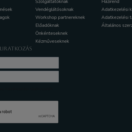
Szolgáltatóknak
Házirend
enések
Vendéglátósoknak
Adatkezelési 
yagok
Workshop partnereknek
Adatkezelési t
Előadóknak
Általános szer
Önkénteseknek
Kézműveseknek
ELIRATKOZÁS
z Adatkezelési tájékoztatót