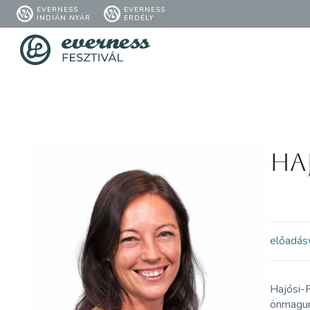
EVERNESS
EVERNESS
INDIÁN NYÁR
ERDÉLY
Ha
előadás
Hajósi-F
önmagun