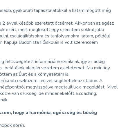
ntosabb, gyakorlati tapasztalatokkal a hátam mögött még
és 2 évvel később szeretett öcsémet. Akkoriban az egész
yok ezért, mert meglökött egy szerintem sokkal jobb
lni, családállításokra és tanfolyamokra jártam, például
an Kapuja Buddhista Főiskolán is volt szerencsém
g felcsipegetett információmorzsáknak, így az addigi
ás, belátások alapján vezetem az életemet. Ma már úgy
öttem az Élet és a környezetem is.
egerősebb eszközöm, amivel segíthetlek az utadon. A
 nézőpontból megvizsgálva megtaláljuk a megoldást. Mivel
zközre van szükség, de mindenekelőtt a coaching,
knak.
Hiszem, hogy a harmónia, egészség és bőség
hopok során.