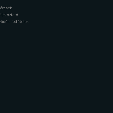
kérések
ájékoztató
ződési feltételek