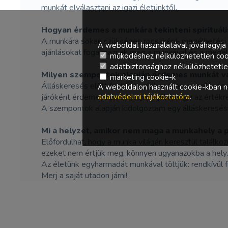
munkát elválasztani az igazi életünktől.
Hogyan érdemes a munkára tekinteni spirituál
A munkára sokan szükséges rosszként, megélhetési 
A weboldal használatával jóváhagyja 
ajánlásokat fogalmaznak meg a munkával és a megél
működéshez nélkülözhetetlen coo
adatbiztonsághoz nélkülözhetetlen 
Milyen szempontok alapján érdemes munkát vag
marketing cookie-k
Álláskeresés előtt fontos tisztában lenni az erőssége
A weboldalon használt cookie-kban ne
adatvédelmi tájékoztatóra
.
járóként érdemes azt is megvizsgálni, hogy az értékr
A szempontok alapján kidolgoztam egy álláskeresési
Mi a helyzet, amikor nem maga a munkahely a 
Előfordulhat, hogy a munka világán keresztül találko
ezeket nem értjük meg, könnyen ugyanazokba a helyz
Az életünk egyharmadát munkával töltjük: rendkívül
Merj a saját utadon járni!