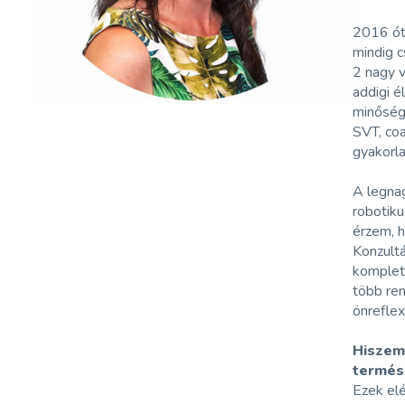
2016 óta
mindig c
2 nagy v
addigi é
minőségű
SVT, coa
gyakorla
A legnag
robotik
érzem, 
Konzultá
komplet
több ren
önreflex
Hiszem,
termés
Ezek el