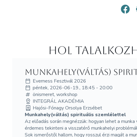
Hol Talalkozh
Munkahely(váltás) spirit
Everness Fesztivál 2026
péntek, 2026-06-19., 18:45 - 20:00
önismeret, workshop
INTEGRÁL AKADÉMIA
Hajósi-Fónagy Orsolya Erzsébet
Munkahely(váltás) spirituális szemlélettel
Az előadás során megnézzük: hogyan lehet a munka vi
érdemes tekinteni a visszatérő munkahelyi problémák
Sok ismerőstől hallom, hogy rosszul érzi magát a mun