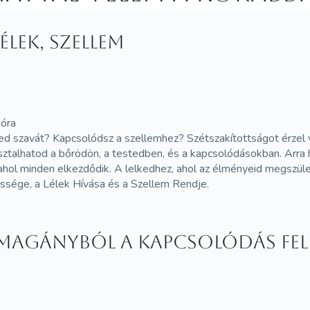
élek, szellem
Dóra
ed szavát? Kapcsolódsz a szellemhez? Szétszakítottságot érzel va
asztalhatod a bőrödön, a testedben, és a kapcsolódásokban. Arr
ol minden elkezdődik. A lelkedhez, ahol az élményeid megszület
essége, a Lélek Hívása és a Szellem Rendje.
 magányból a kapcsolódás fel