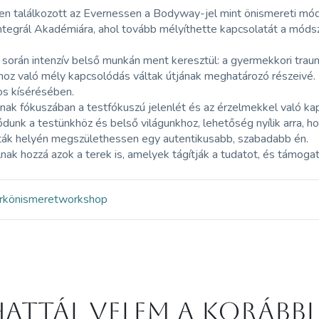
n találkozott az Evernessen a Bodyway-jel mint önismereti móds
Integrál Akadémiára, ahol tovább mélyíthette kapcsolatát a módsz
során intenzív belső munkán ment keresztül: a gyermekkori trau
oz való mély kapcsolódás váltak útjának meghatározó részeivé. E
os kísérésében.
ak fókuszában a testfókuszú jelenlét és az érzelmekkel való ka
dunk a testünkhöz és belső világunkhoz, lehetőség nyílik arra, 
nták helyén megszülethessen egy autentikusabb, szabadabb én.
lnak hozzá azok a terek is, amelyek tágítják a tudatot, és támoga
rk
önismeret
workshop
attál velem a korábbi