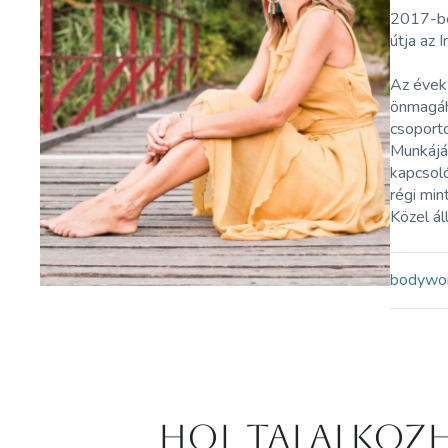
2017-be
útja az 
Az évek 
önmagáh
csoport
Munkáján
kapcsoló
régi mi
Közel ál
bodywo
Hol Talalkozh