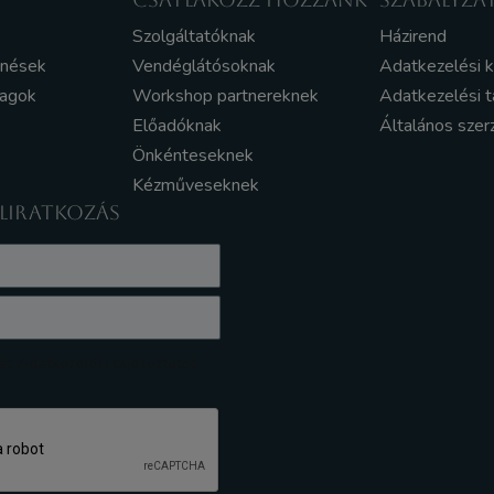
Szolgáltatóknak
Házirend
enések
Vendéglátósoknak
Adatkezelési 
yagok
Workshop partnereknek
Adatkezelési t
Előadóknak
Általános szer
Önkénteseknek
Kézműveseknek
ELIRATKOZÁS
z Adatkezelési tájékoztatót