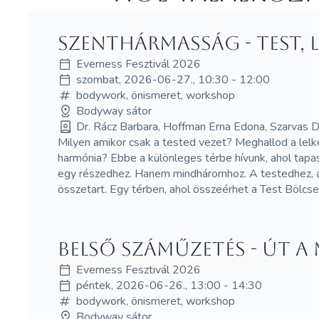
SzentHármasság - test, l
Everness Fesztivál 2026
szombat, 2026-06-27., 10:30 - 12:00
bodywork, önismeret, workshop
Bodyway sátor
Dr. Rácz Barbara, Hoffman Erna Edona, Szarvas 
Milyen amikor csak a tested vezet? Meghallod a lelk
harmónia? Ebbe a különleges térbe hívunk, ahol tap
egy részedhez. Hanem mindháromhoz. A testedhez, ah
összetart. Egy térben, ahol összeérhet a Test Bölcs
Belső száműzetés - út a
Everness Fesztivál 2026
péntek, 2026-06-26., 13:00 - 14:30
bodywork, önismeret, workshop
Bodyway sátor