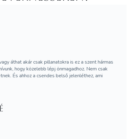
gy áthat akár csak pillanatokra is ez a szent hármas
a hívunk, hogy közelebb lépj önmagadhoz. Nem csak
nek. És ahhoz a csendes belső jelenléthez, ami
é