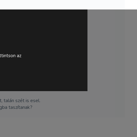
tintson az
 talán szét is esel.
ágba taszítanak?