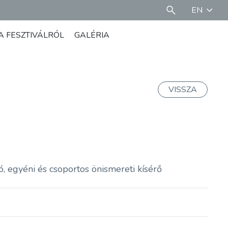
EN
A FESZTIVÁLRÓL
GALÉRIA
VISSZA
ó, egyéni és csoportos önismereti kísérő