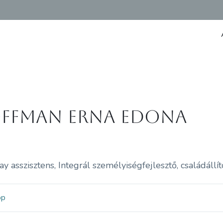
ffman Erna Edona
 asszisztens, Integrál személyiségfejlesztő, családállít
op