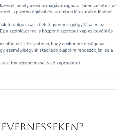
zerrel, amely azonnal magával ragadta. Innen vezetett az
errel, a pszichológiával és az emberi lélek működésével.
mák feldolgozása, a belső gyermek gyógyítása és az
z a szemlélet ma is központi szerepet kap az egyéni és
pcsolódás áll. Hisz abban, hogy amikor biztonságosan
hogy személyiségünk stabilabb alapokra rendeződjön, és a
tják a transzcendenssel való kapcsolatot.
 Evernesseken?