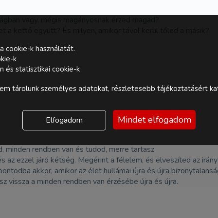
ságban vagy, mégis magányosnak érzed magad?
t a kettő együtt? És milyen, amikor távol kerül tőled a másik?
a cookie-k használatát.
kie-k
és statisztikai cookie-k
m tárolunk személyes adatokat, részletesebb tájékoztatásért kat
Mindet elfogadom
Elfogadom
d, minden rendben van és tudod, merre tartasz.
 az ezzel járó kétség. Megérint a félelem, és elveszíted az irányt,
ppontodba akkor, amikor az élet hullámai újra és újra bizonytalans
 vissza a minden rendben van érzésébe újra és újra.