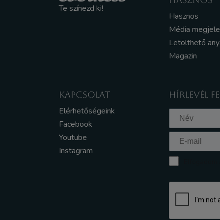
Te színezd ki!
Hasznos
Média megjel
Letölthető an
Magazin
KAPCSOLAT
HÍRLEVÉL F
Elérhetőségeink
Facebook
Youtube
Instagram
Elfogadom a