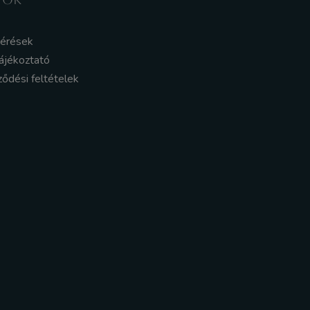
kérések
ájékoztató
ződési feltételek