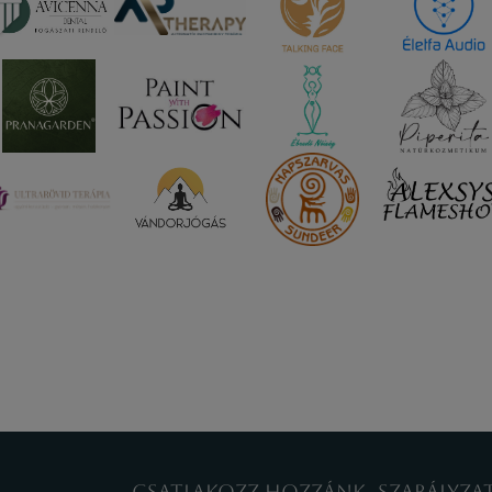
CSATLAKOZZ HOZZÁNK
SZABÁLYZA