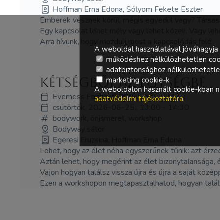
Hoffman Erna Edona, Sólyom Fekete Eszter
Emberek vesznek körül, mégis egyedül vagy? Társa
Egy kapcsolat lehet mély vagy lehet közeli. Vagy lehe
Arra hívunk, hogy mozdulj most a kapcsolódás felé
A weboldal használatával jóváhagyja 
működéshez nélkülözhetetlen coo
adatbiztonsághoz nélkülözhetetlen 
Kétségből az Egységbe
marketing cookie-k
A weboldalon használt cookie-kban ne
Everness Fesztivál 2026
adatvédelmi tájékoztatóra
.
csütörtök, 2026-06-25., 13:00 - 14:30
bodywork, önismeret, workshop
Bodyway sátor
Egeresi Fruzsina, Hoffman Erna Edona
Lehet, hogy az élet néha egyszerűnek tűnik: azt érze
Aztán lehet, hogy megérint az élet bizonytalansága, és
Vajon hogyan találsz vissza újra és újra a saját közé
Ezen a workshopon megtapasztalhatod, hogyan találsz