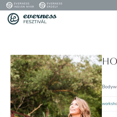
EVERNESS
EVERNESS
INDIÁN NYÁR
ERDÉLY
Ho
Bodyway
worksh