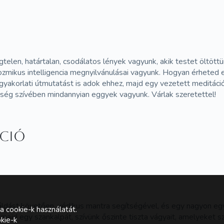
telen, határtalan, csodálatos lények vagyunk, akik testet öltött
ozmikus intelligencia megnyilvánulásai vagyunk. Hogyan érheted
s gyakorlati útmutatást is adok ehhez, majd egy vezetett meditá
nség szívében mindannyian eggyek vagyunk. Várlak szeretettel!
áció
 áldást követően, védikus mantra segítségével, és egy nagyon eg
a cookie-k használatát.
majd egy szankalpát, szívünk őszinte tiszta vágyait, amelyeket 
kie-k