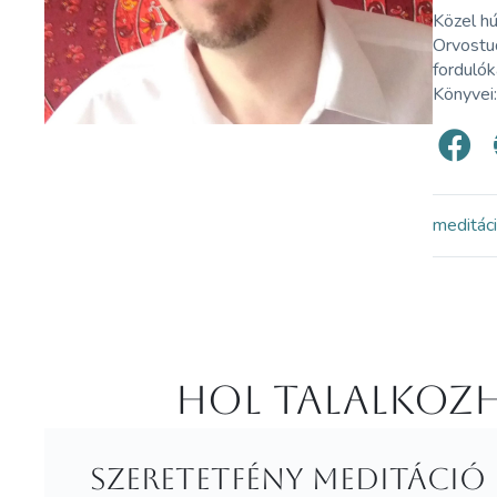
Közel hú
Orvostu
fordulók
Könyvei
meditác
Hol Talalkozh
Szeretetfény Meditáció