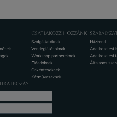
CSATLAKOZZ HOZZÁNK
SZABÁLYZA
Szolgáltatóknak
Házirend
enések
Vendéglátósoknak
Adatkezelési 
yagok
Workshop partnereknek
Adatkezelési t
Előadóknak
Általános szer
Önkénteseknek
Kézműveseknek
ELIRATKOZÁS