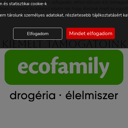
an béke legyen, szeretet, elfogadás, ahhoz először ezt önmagunk
és statisztikai cookie-k
ilyen egyszerű és könnyű eljutni ide, hogy érezzük majd az egy
m tárolunk személyes adatokat, részletesebb tájékoztatásért kat
Mindet elfogadom
Elfogadom
Kiemelt támogatóink