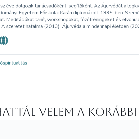
sz éve dolgozik tanácsadóként, segítőként. Az Ájurvédát a legkiv
dományi Egyetem Főiskolai Karán diplomázott 1995-ben. Személy
at. Meditációkat tanít, workshopokat, főzőtréningeket és elvonul
: A szeretet hatalma (2013) Ájurvéda a mindennapi életben (20
ió
spiritualitás
attál velem a korábbi