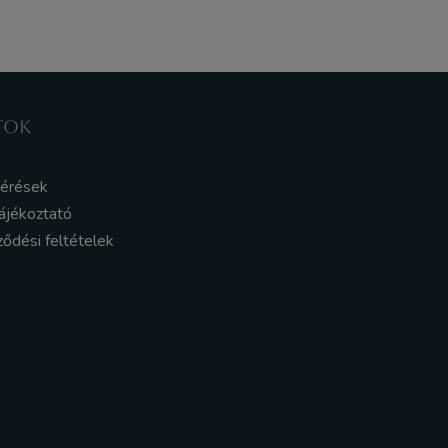
TOK
kérések
ájékoztató
ződési feltételek