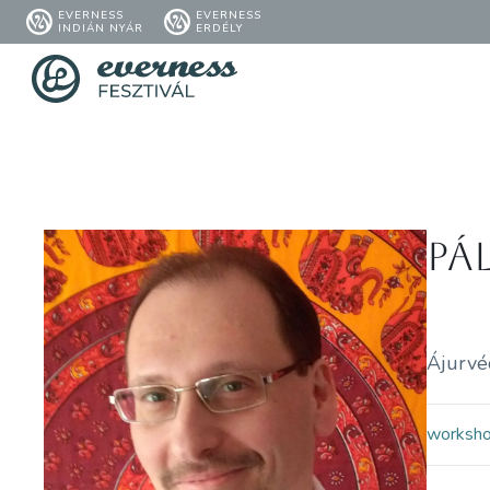
EVERNESS
EVERNESS
INDIÁN NYÁR
ERDÉLY
Pá
Ájurvéd
worksh