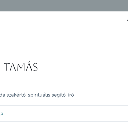
l Tamás
a szakértő, spirituális segítő, író
op