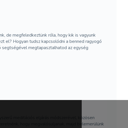
ünk, de megfeledkeztünk róla, hogy kik is vagyunk
 ezt el? Hogyan tudsz kapcsolódni a benned ragyogó
ció segtségével megtapasztalhatod az egység
yszerű meditációs eljárás módszerével, közösen
szeretnénk, hogy megvalósuljanak, majd belemerülünk