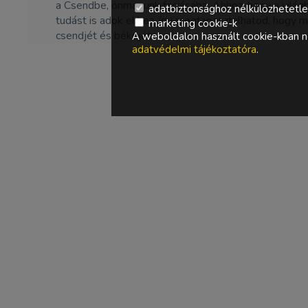
a Csendbe, önmagunk forrásába. Ahhoz, hogy a világb
adatbiztonsághoz nélkülözhetetlen 
tudást is adok ehhez, így megtapasztalhatod, hogy m
marketing cookie-k
csendjét és békéjét.
A weboldalon használt cookie-kban ne
adatvédelmi tájékoztatóra
.