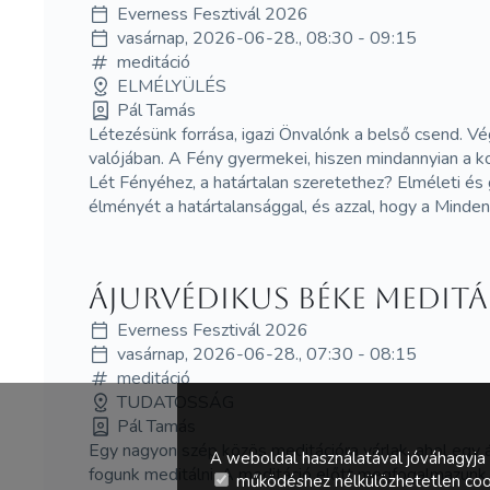
Everness Fesztivál 2026
vasárnap, 2026-06-28., 08:30 - 09:15
meditáció
ELMÉLYÜLÉS
Pál Tamás
Létezésünk forrása, igazi Önvalónk a belső csend. Vég
valójában. A Fény gyermekei, hiszen mindannyian a k
Lét Fényéhez, a határtalan szeretethez? Elméleti é
élményét a határtalansággal, és azzal, hogy a Minde
Ájurvédikus Béke Medit
Everness Fesztivál 2026
vasárnap, 2026-06-28., 07:30 - 08:15
meditáció
TUDATOSSÁG
Pál Tamás
Egy nagyon szép közös meditációra várlak, ahol egy
A weboldal használatával jóváhagyja 
fogunk meditálni. A meditáció előtt megfogalmazunk 
működéshez nélkülözhetetlen coo