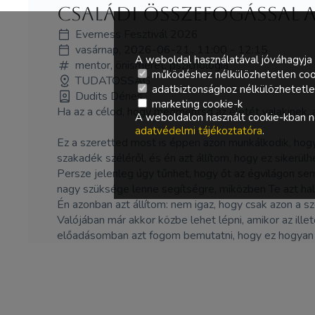
Családi összefogással 
Everness Fesztivál 2026
vasárnap, 2026-06-21., 11:00 - 12:15
A weboldal használatával jóváhagyja 
mentor, önismeret, pszichológia
működéshez nélkülözhetetlen coo
TUDATOSSÁG
adatbiztonsághoz nélkülözhetetlen 
Dudits Dénes
marketing cookie-k
Ha az a célod, hogy megmentsd az életét valakinek, a
A weboldalon használt cookie-kban ne
adatvédelmi tájékoztatóra
.
Ez a szeretted most is éppen azon munkálkodik, hogy
szakadék széléről, és én azt állítom, hogy ez sikerülh
Persze jelenleg úgy tűnhet, hogy őt az égvilágon semm
nagy szüksége lenne segítségre, miközben Te azt hall
Én azonban azt állítom: nem igaz, hogy csak azon a s
Valójában már akkor közbe lehet lépni, amikor az ille
előadásomban azt fogom bemutatni, hogy ez hogyan