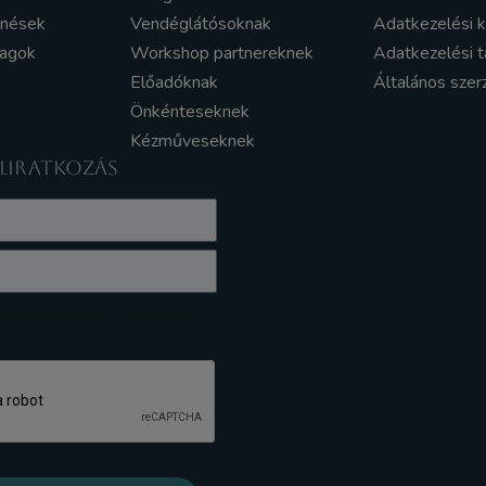
enések
Vendéglátósoknak
Adatkezelési 
yagok
Workshop partnereknek
Adatkezelési t
Előadóknak
Általános szer
Önkénteseknek
Kézműveseknek
ELIRATKOZÁS
z Adatkezelési tájékoztatót