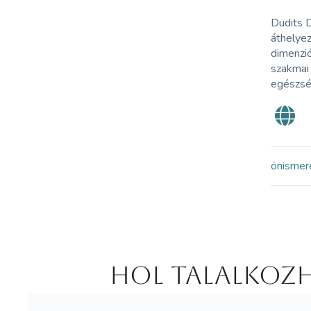
Dudits D
áthelye
dimenzió
szakmai 
egészsé
önismer
Hol Talalkozh