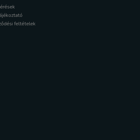
kérések
ájékoztató
ződési feltételek