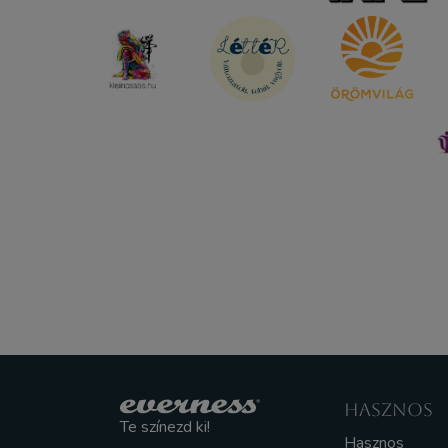
HASZNOS
Te színezd ki!
Hasznos