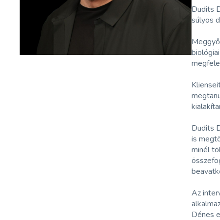
Dudits D
súlyos 
Meggyőz
biológia
megfele
Kliensei
megtanul
kialakít
Dudits D
is megtö
minél t
összefog
beavatko
Az inter
alkalma
Dénes el