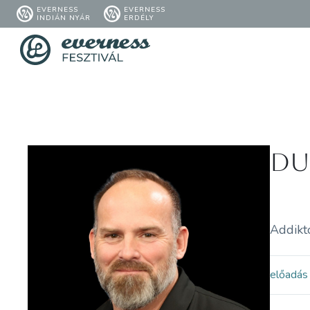
EVERNESS
EVERNESS
INDIÁN NYÁR
ERDÉLY
Du
Addikt
előadás