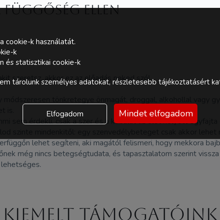
a függőség ellen
a cookie-k használatát.
kie-k
és statisztikai cookie-k
kit szeretsz, akkor ez az előadás neked szól.
m tárolunk személyes adatokat, részletesebb tájékoztatásért kat
 módszeresen tönkretegye önmagát, droggal, alkohollal vagy gyó
et is.
Mindet elfogadom
Elfogadom
i sem érdekli, csak a szer és a kábulat az élet helyett egyfajta 
od szinte mindenkitől: egy szenvedélybeteget csak akkor lehet m
zerfüggőn lehet segíteni, aki magától felismeri, hogy mekkora ba
tőnek még nincs betegségtudata, és tapasztalatom szerint vissza 
 lehetséges.
Kiemelt támogatóink