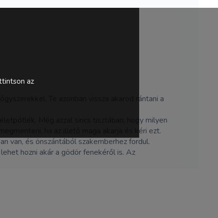
tintson az
gyszerekkel. Te azonban vissza akarod rántani a
életpótlék. Még azzal sincs tisztában, hogy milyen
egmenteni, ha az illető maga akarja és kéri ezt.
jban van, és önszántából szakemberhez fordul.
lehet hozni akár a gödör fenekéről is. Az