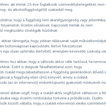
énes, aki immár 25 éve foglalkozik szenvedélybetegekkel, nem c
drog- és alkoholfüggőségétől szabadult meg.
ődése, hogy a függőség nem akaratgyengeség vagy jellemhiba, 
i folyamatok, érzelmi sérülések, kapcsolati minták és nem
lő megküzdési stratégiák húzódnak.
t abban támogatja, hogy jobban rálássanak saját működésmódjukr
ni biztonságosan kapcsolódni, illetve fokozatosan
ani egy olyan optimális életvitelt, amelyben kevesebb szükség va
énes hisz abban, hogy a változás akkor válik tartóssá, ha nemc
rténik. Ezért is dolgozik fáradhatatlanul azon, hogy
öbb család megszabadulhasson a függőség generációkon átívelő át
ással a függőség ellen című könyvét, amely a családi
zás (az ún. intervenció) emberközpontú gyakorlati módszerét mu
venció abban segít, hogy a család aktív segítőjévé válhasson a f
zásába vagy érzelmi rombolásba torkolna a próbálkozás. Dudits
sők között vállalta, hogy a családi intervenció ideális szemlélet