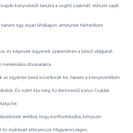
supán könyvekből tanulta a segítő szakmát: először saját
hanem egy olyan létállapot, amelynek hátterében
a, és képesek legyenek újrarendezni a belső világukat,
n menekülési útvonalakra.
sak az egyénen belül következik be, hanem a környezetében
kától. És ezért írta meg Az életmentő könyv Családi
tatja be.
elépülésnek anélkül, hogy konfrontációba, kényszer
ét és eljárásait elterjessze Magyarországon.