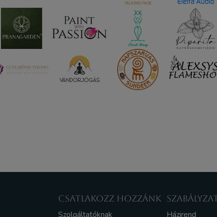
CSATLAKOZZ HOZZÁNK
SZABÁLYZA
Szolgáltatóknak
Házirend