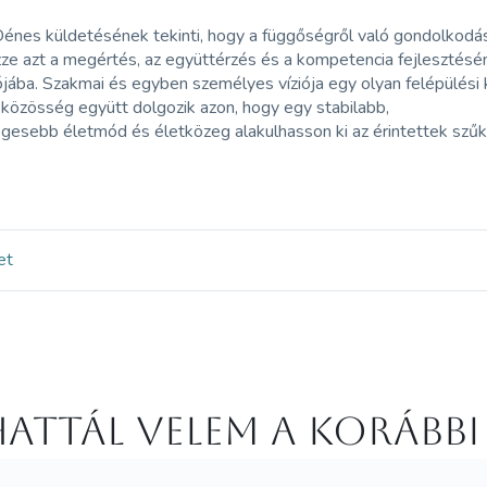
énes küldetésének tekinti, hogy a függőségről való gondolkodást
zze azt a megértés, az együttérzés és a kompetencia fejlesztésé
jába. Szakmai és egyben személyes víziója egy olyan felépülési 
közösség együtt dolgozik azon, hogy egy stabilabb,
gesebb életmód és életközeg alakulhasson ki az érintettek szű
et
attál velem a korábbi