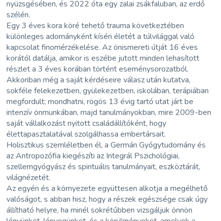
nyüzsgésében, és 2022 óta egy zalai zsákfaluban, az erdő
szélén.
Egy 3 éves kora köré tehető trauma következtében
különleges adományként kíséri életét a túlvilággal való
kapcsolat finomérzékelése. Az önismereti útját 16 éves
korától datálja, amikor is eszébe jutott minden lehasított
részlet a 3 éves korában történt eseménysorozatból.
Akkoriban még a saját kérdéseire válasz után kutatva,
sokféle felekezetben, gyülekezetben, iskolában, terápiában
megfordult; mondhatni, rögös 13 évig tartó utat járt be
intenzív önmunkában, majd tanulmányokban, mire 2009-ben
saját vállalkozást nyitott családállítóként, hogy
élettapasztalatával szolgálhassa embertársait.
Holisztikus szemléletben él, a Germán Gyógytudomány és
az Antropozófia kiegészíti az Integrál Pszichológiai,
szellemgyógyász és spirituális tanulmányait, eszköztárát,
világnézetét.
Az egyén és a környezete együttesen alkotja a megélhető
valóságot, s abban hisz, hogy a részek egészsége csak úgy
állítható helyre, ha minél sokrétűbben vizsgáljuk önnön
lényünket, lényegünket, és a körülményeket, amelyek a