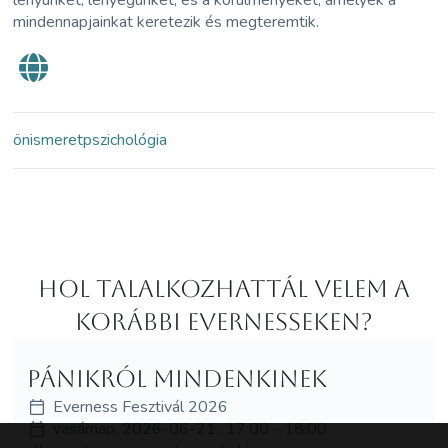
mindennapjainkat keretezik és megteremtik.
önismeret
pszichológia
Hol Talalkozhattál velem a
korábbi Evernesseken?
Pánikról Mindenkinek
Everness Fesztivál 2026
vasárnap, 2026-06-21., 17:00 - 18:00