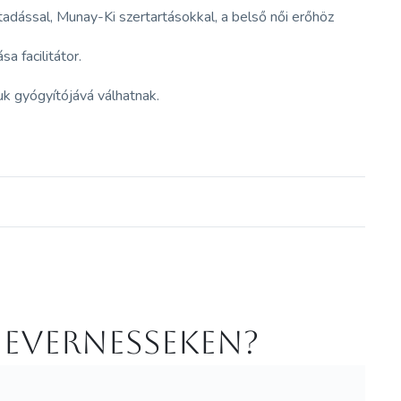
tadással, Munay-Ki szertartásokkal, a belső női erőhöz
 facilitátor.
k gyógyítójává válhatnak.
 Evernesseken?