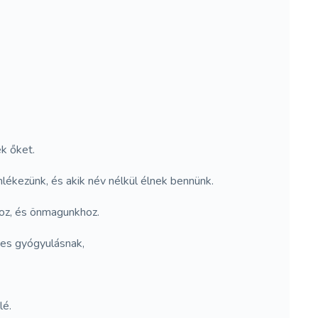
ék őket.
lékezünk, és akik név nélkül élnek bennünk.
hoz, és önmagunkhoz.
ges gyógyulásnak,
lé.