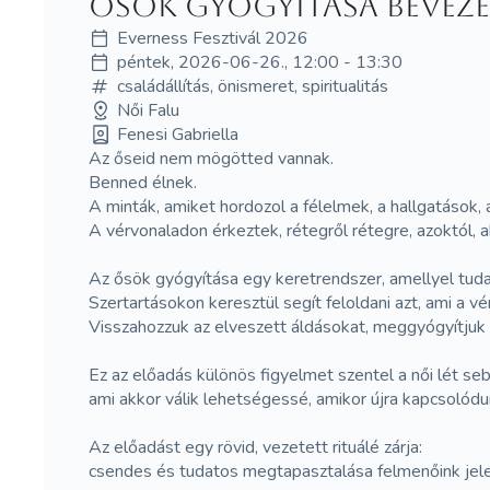
Ősök gyógyítása beveze
Everness Fesztivál 2026
péntek, 2026-06-26., 12:00 - 13:30
családállítás, önismeret, spiritualitás
Női Falu
Fenesi Gabriella
Az őseid nem mögötted vannak.
Benned élnek.
A minták, amiket hordozol a félelmek, a hallgatások
A vérvonaladon érkeztek, rétegről rétegre, azoktól, a
Az ősök gyógyítása egy keretrendszer, amellyel tudat
Szertartásokon keresztül segít feloldani azt, ami a 
Visszahozzuk az elveszett áldásokat, meggyógyítjuk 
Ez az előadás különös figyelmet szentel a női lét se
ami akkor válik lehetségessé, amikor újra kapcsolódu
Az előadást egy rövid, vezetett rituálé zárja:
csendes és tudatos megtapasztalása felmenőink jele