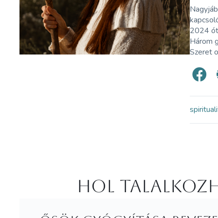
Nagyjábó
kapcsoló
2024 óta
Három g
Szeret o
spiritual
Hol Talalkozh