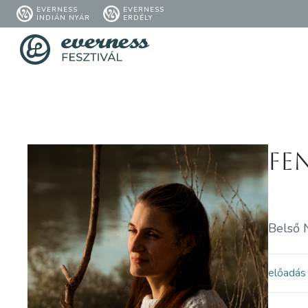
EVERNESS
EVERNESS
INDIÁN NYÁR
ERDÉLY
Fe
Belső N
előadás