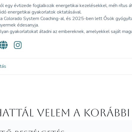
l egy évtizede foglalkozik energetikai kezelésekkel, méh rítus á
dó energetikai gyakorlatok oktatásával.
 Colorado System Coaching-al, és 2025-ben lett Ősök gyógyítása
yermek édesanyja.
lyan gyakorlatokat átadni az embereknek, amelyekkel saját magu
itás
attál velem a korábbi