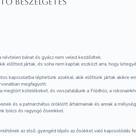
tő beszélgetés
, a névtelen bánat és gyász nem veled kezdődtek.
kik előtted jártak, és soha nem kaptak eszközt arra, hogy letegy
os kapcsolatba léphetünk azokkal, akik előttünk jártak akikre em
vérvonalban megfagyott:
a megtört kötelékeket, és visszatalálunk a Földhöz, a rokonaink
beinek és a patriarchátus öröklött ártalmainak és annak a mélysé
nk bölcs és ragyogó őseinkkel.
nlétének az első, gyengéd lépés az ősökkel való kapcsolódás fe