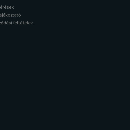
kérések
ájékoztató
ződési feltételek