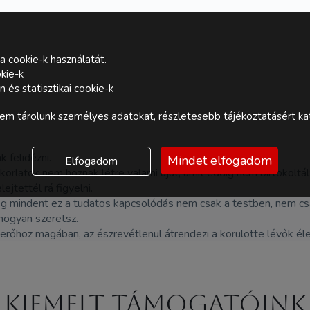
a cookie-k használatát.
kie-k
és statisztikai cookie-k
m tárolunk személyes adatokat, részletesebb tájékoztatásért kat
 felidézni.
Mindet elfogadom
Elfogadom
korlatok nem hoznak létre valami újat, amit eddig nem birtokoltál
ejtettél rá figyelni.
meg mindent ez a tudatos kapcsolódás nem csak a testben, nem csa
hogyan szeretsz.
erőhöz magában, az észrevétlenül átrendezi a körülötte lévők élet
Kiemelt támogatóink