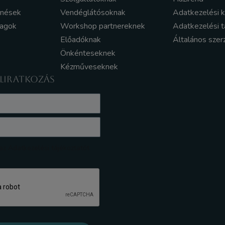
enések
Vendéglátósoknak
Adatkezelési 
yagok
Workshop partnereknek
Adatkezelési t
Előadóknak
Általános szer
Önkénteseknek
Kézműveseknek
ELIRATKOZÁS
z Adatkezelési tájékoztatót