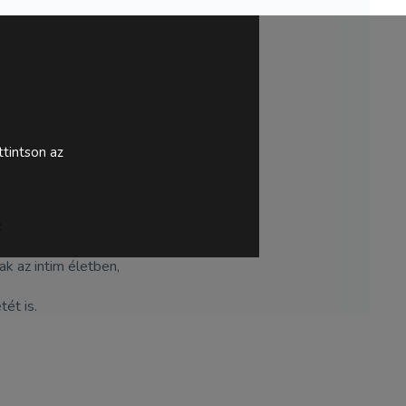
tintson az
:
k az intim életben,
ét is.