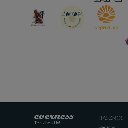
HASZNOS
Te színezd ki!
Hasznos