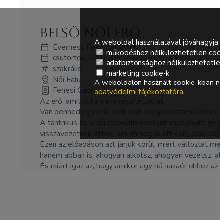
Belső Női Erő
A weboldal használatával jóváhagyja 
Everness Fesztivál 2026
működéshez nélkülözhetetlen coo
csütörtök, 2026-06-25., 12:00 - 13:30
adatbiztonsághoz nélkülözhetetlen 
szakrális
marketing cookie-k
Női Falu
A weboldalon használt cookie-kban ne
Fenesi Gabriella
adatvédelmi tájékoztatóra
.
Az erő, amit soha nem veszítettél el.
Van benned egy erő, amit nem megteremteni kell csak
A tantrikus és a női szexuális energiát mozgosító gya
visszavezetnek ahhoz, ami mindig is ott volt, csak elfel
Ezen az előadáson azt járjuk körül, miért változtat 
hanem abban is, ahogyan alkotsz, ahogyan vezetsz, a
És miért igaz az, hogy amikor egy nő hazaér ehhez az 