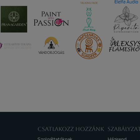
CSATLAKOZZ HOZZÁNK
SZABÁLYZA
Szolgáltatóknak
Házirend