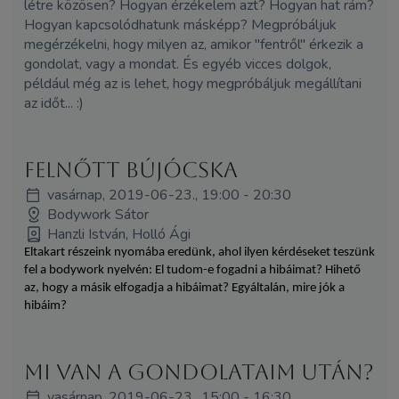
létre közösen? Hogyan érzékelem azt? Hogyan hat rám?
Hogyan kapcsolódhatunk másképp? Megpróbáljuk
megérzékelni, hogy milyen az, amikor "fentről" érkezik a
gondolat, vagy a mondat. És egyéb vicces dolgok,
például még az is lehet, hogy megpróbáljuk megállítani
az időt... :)
Felnőtt bújócska
vasárnap, 2019-06-23., 19:00 - 20:30
Bodywork Sátor
Hanzli István, Holló Ági
Eltakart részeink nyomába eredünk, ahol ilyen kérdéseket teszünk
fel a bodywork nyelvén: El tudom-e fogadni a hibáimat? Hihető
az, hogy a másik elfogadja a hibáimat? Egyáltalán, mire jók a
hibáim?
Mi van a gondolataim után?
vasárnap, 2019-06-23., 15:00 - 16:30