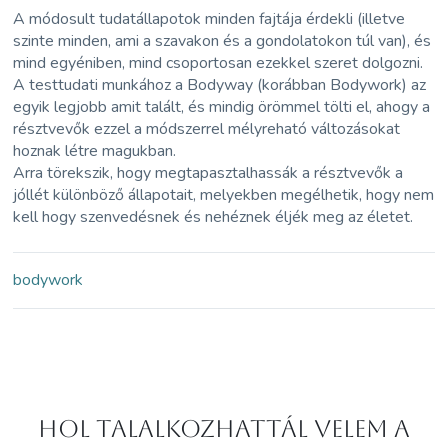
A módosult tudatállapotok minden fajtája érdekli (illetve
szinte minden, ami a szavakon és a gondolatokon túl van), és
mind egyéniben, mind csoportosan ezekkel szeret dolgozni.
A testtudati munkához a Bodyway (korábban Bodywork) az
egyik legjobb amit talált, és mindig örömmel tölti el, ahogy a
résztvevők ezzel a módszerrel mélyreható változásokat
hoznak létre magukban.
Arra törekszik, hogy megtapasztalhassák a résztvevők a
jóllét különböző állapotait, melyekben megélhetik, hogy nem
kell hogy szenvedésnek és nehéznek éljék meg az életet.
bodywork
Hol Talalkozhattál velem a