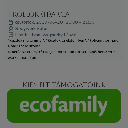
Trollok (h)arca
csütörtök, 2019-06-20., 20:00 - 21:30
Bodywork Sátor
Hanzli István, Wojniczky László
"Küzdök magammal"; "Küzdök az életemben"; "Folyamatos harc
a párkapcsolatom"
Ismerős valamelyik? Ha igen, most humorosan ránézhetsz erre
workshopunkon.
Kiemelt támogatóink