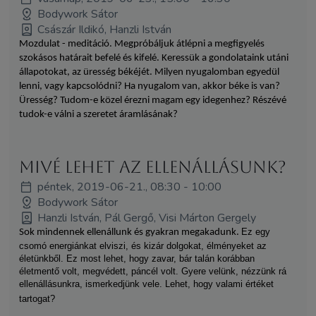
Bodywork Sátor
Császár Ildikó, Hanzli István
Mozdulat - meditáció. Megpróbáljuk átlépni a megfigyelés
szokásos határait befelé és kifelé. Keressük a gondolataink utáni
állapotokat, az üresség békéjét. Milyen nyugalomban egyedül
lenni, vagy kapcsolódni? Ha nyugalom van, akkor béke is van?
Üresség? Tudom-e közel érezni magam egy idegenhez? Részévé
tudok-e válni a szeretet áramlásának?
Mivé lehet az ellenállásunk?
péntek, 2019-06-21., 08:30 - 10:00
Bodywork Sátor
Hanzli István, Pál Gergő, Visi Márton Gergely
Ez egy
Sok mindennek ellenállunk és gyakran megakadunk.
csomó energiánkat elviszi, és kizár dolgokat, élményeket az
életünkből. Ez most lehet, hogy zavar, bár talán korábban
életmentő volt, megvédett, páncél volt. Gyere velünk, nézzünk rá
ellenállásunkra, ismerkedjünk vele. Lehet, hogy valami értéket
tartogat?