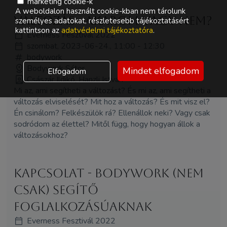
marketing cookie-k
A weboldalon használt cookie-kban nem tárolunk
Változás - akarom vagy nem?
személyes adatokat, részletesebb tájékoztatásért
kattintson az
adatvédelmi tájékoztatóra
.
Everness Fesztivál 2022
szombat, 2023-06-24., 11:00 - 12:30
bodywork
Bodywork Sátor
Mindet elfogadom
Elfogadom
Császár Ildikó, Hanzli István
Mi az, ami segítheti a változást? És mi az, ami segítheti a
változás elviselését? Mit hoz a változás? És mit visz el?
Én csinálom? Felkészülök rá? Ellenállok neki? Vagy csak
sodródom az élettel? Mitől függ, hogy hogyan állok a
változásokhoz?
Kapcsolat - Bodywork (nem
csak) segítő
foglalkozásúaknak
Everness Fesztivál 2022