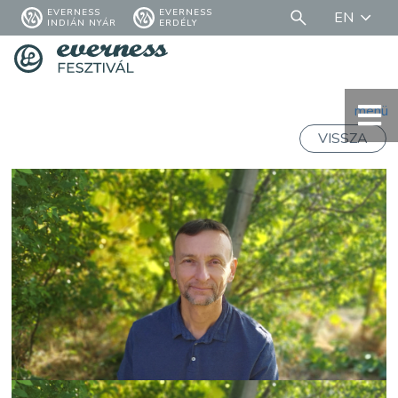
EVERNESS
EVERNESS
EN
INDIÁN NYÁR
ERDÉLY
menü
VISSZA