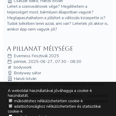
Császár Ildikó, Hanzli István
Lehet a szenvedésnek vége? Megélhetem a
teljességet most, bármilyen állapotban vagyok?
Megtapasztalhatom a jóllétet a változás közepette is?
Tudok békében lenni azzal, ami van? Lehetek jól akkor is,
amikor épp nem vagyok jól?
A pillanat mélysége
Everness Fesztivál 2025
péntek, 2025-06-27., 07:30 - 08:30
bodywork
Bodyway sátor
Hanzli István
Várlak szeretettel erre a "tudatállapotváltási edzésre".
A mottó: Hogyan lehetünk az adott pillanatban
A weboldal használatával jóváhagyja a cookie-k
gyökeresen másként? Meditatív Bodyway - zene nélkül.
használatát.
működéshez nélkülözhetetlen cookie-k
Majdnem szatszang, tanítás nélkül. Viszont elképzelhető,
adatbiztonsághoz nélkülözhetetlen és statisztikai
hogy lesz mozgás, érintés vagy beszéd.
cookie-k