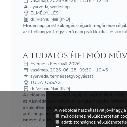
vasárnap, 2026-06-28., 11:15 - 12:45
ayurveda, workshop
ELMÉLYÜLÉS
dr. Vishnu Nair [IND]
Mindennapi praktikák egészségünk megőrzése céljábó
az itt elhangzott egyszerű napi praktikákkal, eszk
A Tudatos Életmód Művé
Everness Fesztivál 2026
vasárnap, 2026-06-28., 09:30 - 10:45
ayurveda, természetgyógyászat
TUDATOSSÁG
dr. Vishnu Nair [IND]
Az előadás átfogó képet nyújt az Ajurvédáról, erről 
az Ajurvéda eredetét és mitológiai, filozófiai hátteré
a különféle ajurvédikus testtípusokról, illetve megé
A weboldal használatával jóváhagyja 
arról, hogy ennek kibillent egyensúlya illetve hiány
működéshez nélkülözhetetlen coo
ismeret átadása, amely a mindennapokban is segíts
adatbiztonsághoz nélkülözhetetlen 