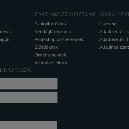
CSATLAKOZZ HOZZÁNK
SZABÁLYZA
Szolgáltatóknak
Házirend
enések
Vendéglátósoknak
Adatkezelési 
yagok
Workshop partnereknek
Adatkezelési t
Előadóknak
Általános szer
Önkénteseknek
Kézműveseknek
ELIRATKOZÁS
z Adatkezelési tájékoztatót