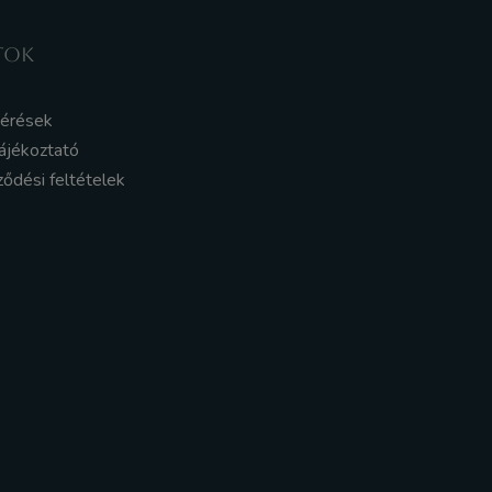
TOK
kérések
ájékoztató
ződési feltételek