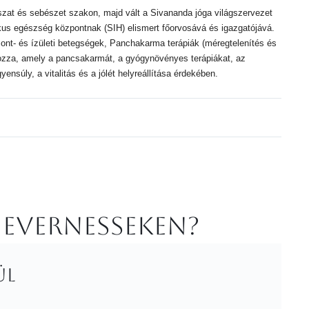
szat és sebészet szakon, majd vált a Sivananda jóga világszervezet
ikus egészség központnak (SIH) elismert főorvosává és igazgatójává.
nt- és ízületi betegségek, Panchakarma terápiák (méregtelenítés és
lyozza, amely a pancsakarmát, a gyógynövényes terápiákat, az
nsúly, a vitalitás és a jólét helyreállítása érdekében.
 Evernesseken?
ül