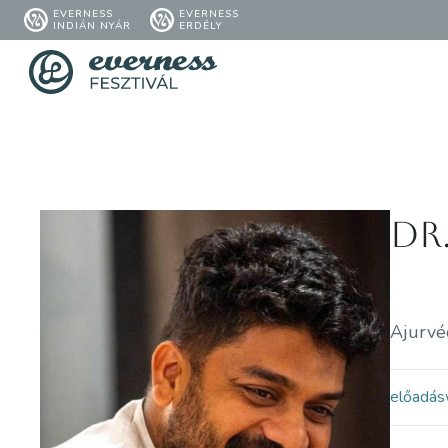
EVERNESS
EVERNESS
INDIÁN NYÁR
ERDÉLY
dr
Ajurvé
előadás