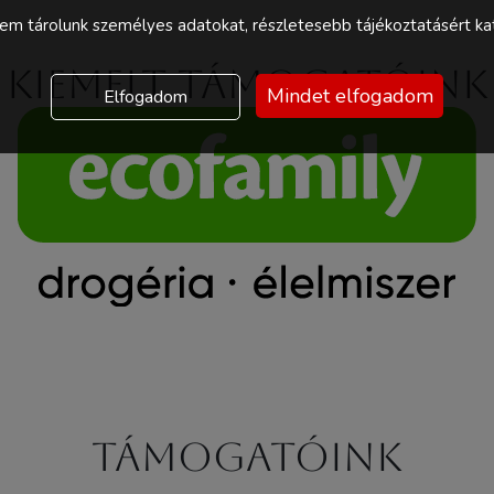
m tárolunk személyes adatokat, részletesebb tájékoztatásért kat
Kiemelt támogatóink
Mindet elfogadom
Elfogadom
Támogatóink