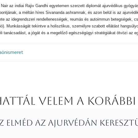
 Nair az indiai Rajiv Gandhi egyetemen szerzett diplomát ajurvédikus gyógyá
zpontjának, a méltán híres Sivananda ashramnak, és azon belül is az ajurvéd
ete az idegrendszeri rendellenességek, reumás és autoimmun betegségek, cso
ió). Munkásságát tekintve a holisztikus, személyre szabott ellátást hangsú
li tanácsadást, a jógát és a megelőző egészségügyi stratégiákat ötvözi az egye
a
önismeret
attál velem a korábbi
az elméd az Ajurvédán kereszt