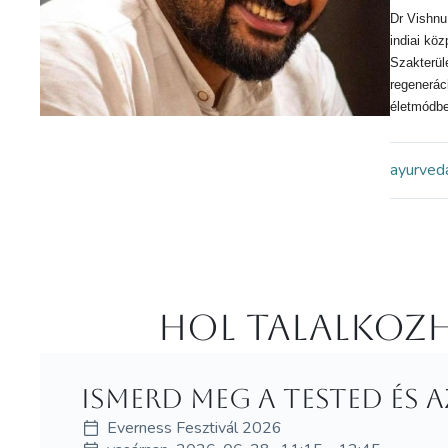
Dr Vishnu
indiai kö
Szakterül
regenerác
életmódbe
ayurved
Hol Talalkozh
Ismerd meg a tested és 
Everness Fesztivál 2026