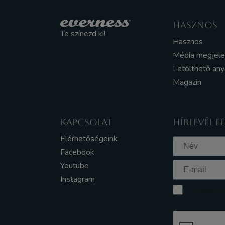
HASZNOS
Te színezd ki!
Hasznos
Média megjel
Letölthető an
Magazin
KAPCSOLAT
HÍRLEVÉL F
Elérhetőségeink
Facebook
Youtube
Instagram
Elfogadom a